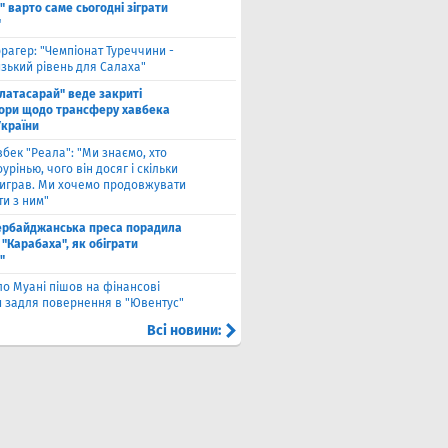
 варто саме сьогодні зіграти
"
рагер: "Чемпіонат Туреччини -
зький рівень для Салаха"
алатасарай" веде закриті
ори щодо трансферу хавбека
України
вбек "Реала": "Ми знаємо, хто
урінью, чого він досяг і скільки
виграв. Ми хочемо продовжувати
и з ним"
ербайджанська преса порадила
"Карабаха", як обіграти
"
ло Муані пішов на фінансові
и задля повернення в "Ювентус"
Всі новини: