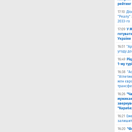
рейтинг
17:10
Ді
"Реалу" 
2033-го
17:09
У 
готувати
України
16:51
"Ар
угоду до
16:49
Ріц
1-му тур
16:38
"А
"Атлетик
млн євр
трансфе
16:26
"Ч
мужикам
звернув
"Караба
16:21
Еме
залишити
16:20
"Ф