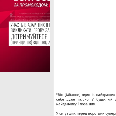
"Він [Мбаппе] один із найкращих 
себе дуже якісно. У будь-якій
майданчику і поза ним.
У ситуаціях перед воротами суперн