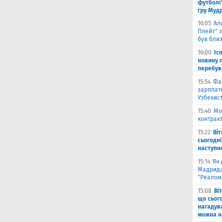
футболі"
гру Муд
16:05
Ал
Плейт" з
був бли
16:00
Іс
новину п
перебув
15:54
Фа
зарплатн
Узбекис
15:40
Мо
контракт
15:22
Ві
сьогодні
наступн
15:14
Ян 
Мадрида
"Реалом
15:08
Ві
що сьог
нагадува
можна на