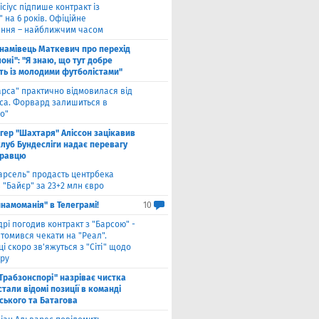
ісіус підпише контракт із
 на 6 років. Офіційне
ння – найближчим часом
намівець Маткевич про перехід
оні": "Я знаю, що тут добре
ь із молодими футболістами"
арса" практично відмовилася від
са. Форвард залишиться в
о"
нгер "Шахтаря" Аліссон зацікавив
клуб Бундесліги надає перевагу
гравцю
арсель" продасть центрбека
 "Байєр" за 23+2 млн євро
намоманія" в Телеграмі!
10
дрі погодив контракт з "Барсою" -
томився чекати на "Реал".
і скоро зв'яжуться з "Сіті" щодо
ру
"Трабзонспорі" назріває чистка
стали відомі позиції в команді
ського та Батагова