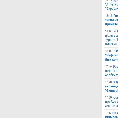
18:31
Ху
"Атлетик
"Барсел
18:18
Fo
тисяч к
приміще
18:05
УЄ
після в
турнір: 
виконані
18:03
"З
"Нефтчі"
Ліги ко
17:46
Род
перегов
особист
17:40
У 
українця
"бандер
17:30
Обі
прийде в
але "Реа
17:17
На 
минулог