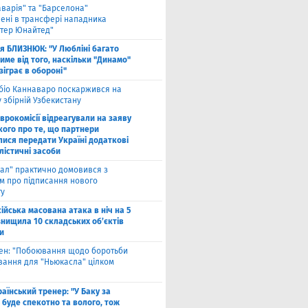
аварія" та "Барселона"
лені в трансфері нападника
тер Юнайтед"
ля БЛИЗНЮК: "У Любліні багато
име від того, наскільки "Динамо"
зіграє в обороні"
біо Каннаваро поскаржився на
у збірній Узбекистану
Єврокомісії відреагували на заяву
кого про те, що партнери
лися передати Україні додаткові
лістичні засоби
ал" практично домовився з
ом про підписання нового
ту
ійська масована атака в ніч на 5
знищила 10 складських об’єктів
и
вен: "Побоювання щодо боротьби
вання для "Ньюкасла" цілком
"
аїнський тренер: "У Баку за
 буде спекотно та волого, тож