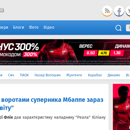
фери
Блоги
Фото
Відео
ри
Сич
ПАОК
Назар Волошин
Мунгенге
Карабах
Динамо
Вс
ед воротами суперника Мбаппе зараз
віту"
сі Флік
дав характеристику нападнику "Реала" Кіліану