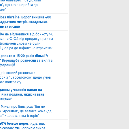
ліан Альварес повідомить
о", що хоче перейти до
они"
rbes Ukraine: Ворог знищив 400
вадратних метрів складських
нь за місяць
ФА не відмовився від бойкоту ЧС
ідмови ФІФА від продажу прав на
"Визначені умови не були
. Довіра до Інфантіно втрачена"
арплати в 15-20 разів більші":
 Вернидуба рознесли за виліт з
нференцій
рі готовий розпочати
ори з "Барселоною" щодо умов
ого контракту
Гданську чоловік напав на
 й на поляків, яких назвав
івцями"
 Мікел про Вінісіуса: "Він не
 "Арсенал", це велика команда,
л" - зовсім інша історія"
40% більше переглядів, ніж
о сезону. УПЛ оприлюднила