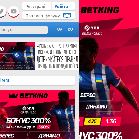
Реєстрація
Увійти
Правила форуму
UA
RU
і теги