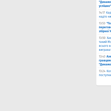
"Динамо"
успішно
14:17
Кар
надто ни
13:53
"Г
перегов
збірної 
13:50
Ха
такий Мо
всього 
виграват
13:43
Аз
гравцям 
"Динамо
13:24
Ко
поступк