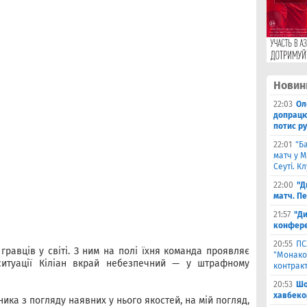
Новин
22:03
Ол
допрацюв
потис р
22:01
"Б
матч у М
Сеуті. К
22:00
"Д
матч. П
21:57
"Ди
конфере
20:55
ПС
гравців у світі. З ним на полі їхня команда проявляє
"Монако"
 ситуації Кіліан вкрай небезпечний — у штрафному
контрак
20:53
Шо
хавбеко
ика з погляду наявних у нього якостей, на мій погляд,