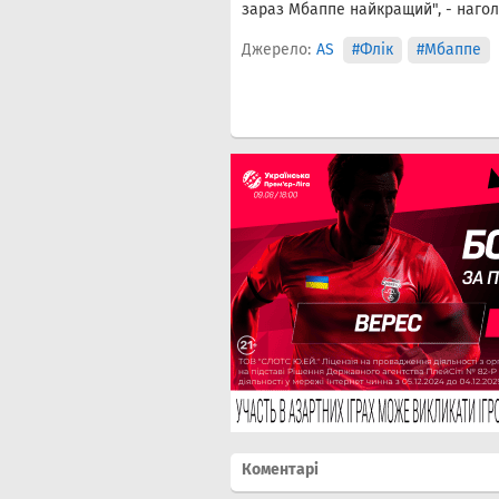
зараз Мбаппе найкращий", - нагол
Джерело:
AS
#Флік
#Мбаппе
Коментарі