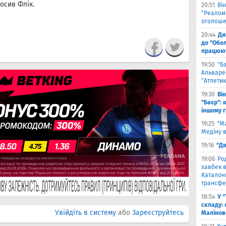
осив Флік.
20:51
Він
"Реалом"
оголоше
20:44
Ди
до "Обол
працюют
19:50
"Б
Альваре
"Атлетик
19:30
Ві
"Баєр": 
іншому 
19:25
"М
Медіну в
19:16
"Ди
19:06
Ро
хавбек в
Каталонц
трансфе
18:54
У 
складу: 
Увійдіть в систему
або
Зареєструйтесь
Малiнов