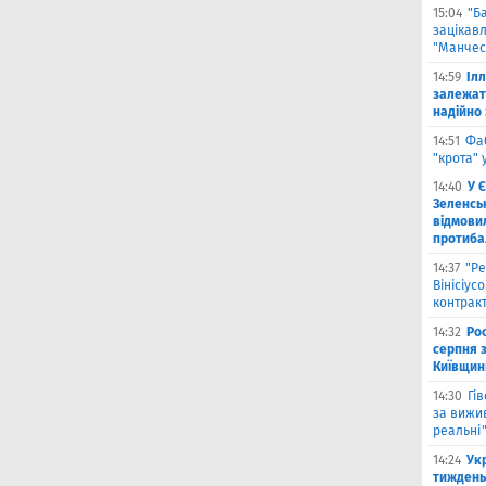
15:04
"Б
зацікав
"Манчес
14:59
Іл
залежат
надійно 
14:51
Фа
"крота" 
14:40
У 
Зеленсь
відмови
протиба
14:37
"Ре
Вінісіус
контрак
14:32
Рос
серпня 
Київщин
14:30
Гі
за вижи
реальні
14:24
Укр
тиждень