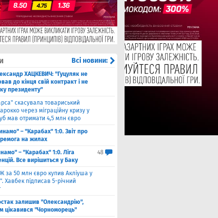
и
Всі новини:
ександр ХАЦКЕВИЧ: "Гуцуляк не
ав до кінця свій контракт і не
уку президенту"
арса" скасувала товариський
арокко через міграційну кризу у
луб мав отримати 4,5 млн євро
инамо" – "Карабах" 1:0. Звіт про
еремога на жилах
намо" – "Карабах" 1:0. Ліга
48
нцій. Все вирішиться у Баку
Ж за 50 млн євро купив Акліуша у
. Хавбек підписав 5-річний
т
стак залишив "Олександрію",
м цікавився "Чорноморець"