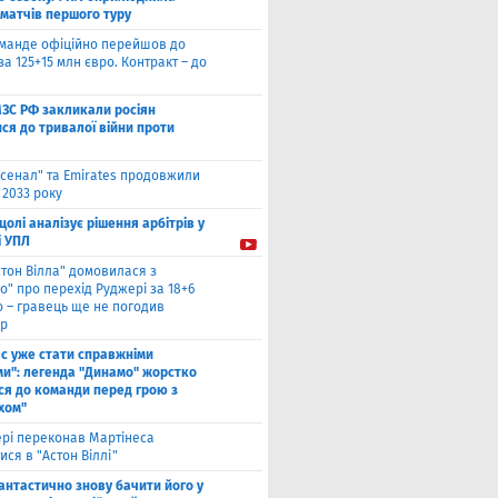
 матчів першого туру
оманде офіційно перейшов до
за 125+15 млн євро. Контракт – до
МЗС РФ закликали росіян
ся до тривалої війни проти
сенал" та Emirates продовжили
 2033 року
цолі аналізує рішення арбітрів у
і УПЛ
стон Вілла" домовилася з
о" про перехід Руджері за 18+6
о – гравець ще не погодив
р
ас уже стати справжніми
и": легенда "Динамо" жорстко
ся до команди перед грою з
хом"
рі переконав Мартінеса
ся в "Астон Віллі"
антастично знову бачити його у