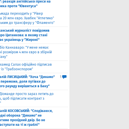
: реакція англійської преси на
рика проти "Ювентуса"
ьмада переходить у "Рівер
а 20 млн євро. Хавбек "Атлетико"
зьким до трансферу у "Фламенго"
панський журналіст повідомив
ро Циганкова: в якому стані
ає українець у "Жироні"
біо Каннаваро: "У мене немає
і розміром 4 млн євро в збірній
тану"
хамед Салах офіційно підписав
 із "Трабзонспором"
талій ЛИСИЦЬКИЙ: "Хоча "Динамо"
1
 переможе, доля путівки до
ого раунду вирішиться в Баку"
Діоманде просто зараз летить до
, щоб підписати контракт з
"
талій КОСОВСЬКИЙ: "Сподіваюся,
одні оборона "Динамо" не
тиме прохідний двір. Бо не
ступати на ті ж граблі"