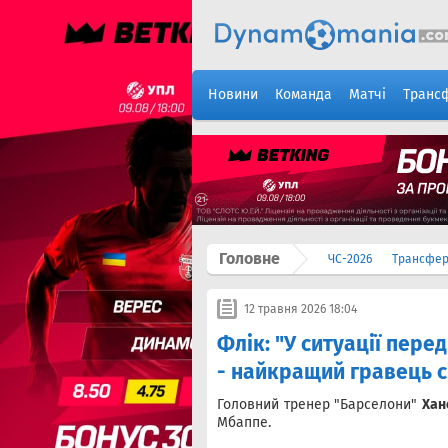
Новини
Команда
Матчі
Транс
Головне
ЧС-2026
Трансфе
12 травня 2026 18:04
Флік: "У ситуації пер
- найкращий гравець с
Головний тренер "Барселони"
Хан
Мбаппе.