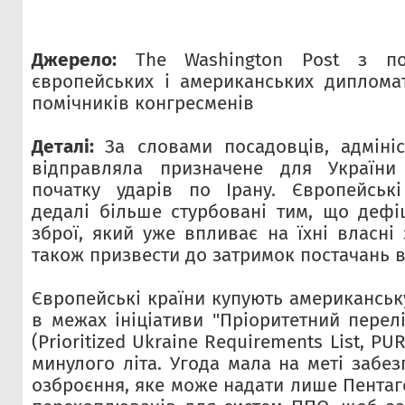
Джерело:
The Washington Post з по
європейських і американських дипломат
помічників конгресменів
Деталі:
За словами посадовців, адміні
відправляла призначене для України
початку ударів по Ірану. Європейські
дедалі більше стурбовані тим, що дефі
зброї, який уже впливає на їхні власні
також призвести до затримок постачань в
Європейські країни купують американськ
в межах ініціативи "Пріоритетний перел
(Prioritized Ukraine Requirements List, PU
минулого літа. Угода мала на меті забе
озброєння, яке може надати лише Пентаг