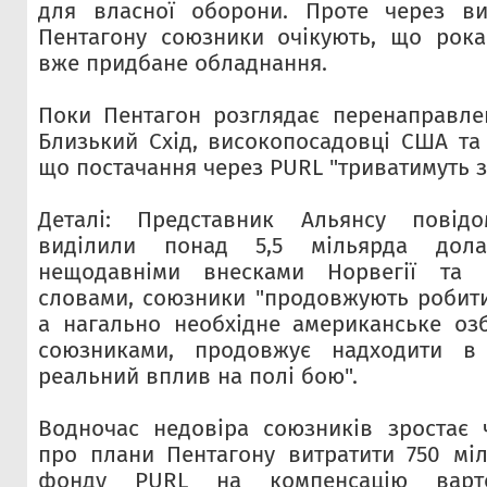
для власної оборони. Проте через ви
Пентагону союзники очікують, що рока
вже придбане обладнання.
Поки Пентагон розглядає перенаправле
Близький Схід, високопосадовці США та
що постачання через PURL "триватимуть з
Деталі: Представник Альянсу повід
виділили понад 5,5 мільярда дол
нещодавніми внесками Норвегії та 
словами, союзники "продовжують робити
а нагально необхідне американське оз
союзниками, продовжує надходити в 
реальний вплив на полі бою".
Водночас недовіра союзників зростає 
про плани Пентагону витратити 750 міл
фонду PURL на компенсацію варто