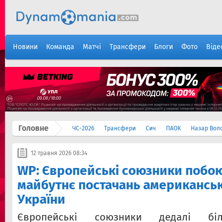
Новини
Команда
Матчі
Трансфери
Блоги
Фото
Віде
Головне
ЧС-2026
Трансфери
Сич
ПАОК
Назар Вол
12 травня 2026 08:34
WP: Європейські союзники побо
майбутнє постачань американськ
України
Європейські союзники дедалі біл