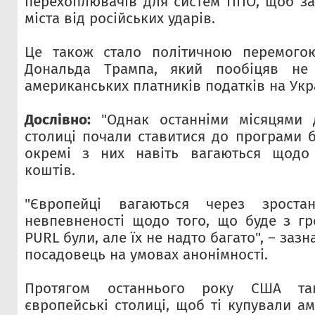
перехоплювачів для систем ППО, щоб зах
міста від російських ударів.
Це також стало політичною перемого
Дональда Трампа, який пообіцяв не 
американських платників податків на Укра
Дослівно:
"Однак останніми місяцями д
столиці почали ставитися до програми б
окремі з них навіть вагаються щодо
коштів.
"Європейці вагаються через зроста
невпевненості щодо того, що буде з г
PURL були, але їх не надто багато", – за
посадовець на умовах анонімності.
Протягом останнього року США та
європейські столиці, щоб ті купували а