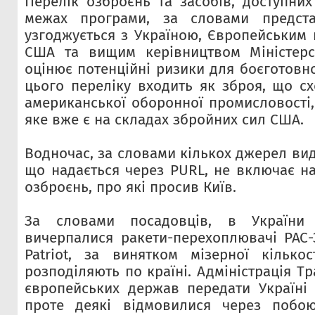
Перелік озброєнь та засобів, доступни
межах програми, за словами предста
узгоджується з Україною, Європейським
США та вищим керівництвом Міністерс
оцінює потенційні ризики для боєготовн
цього переліку входить як зброя, що сх
американської оборонної промисловості,
яке вже є на складах збройних сил США.
Водночас, за словами кількох джерел ви
що надається через PURL, не включає на
озброєнь, про які просив Київ.
За словами посадовців, в України
вичерпалися ракети-перехоплювачі PAC
Patriot, за винятком мізерної кілько
розподіляють по країні. Адміністрація Т
європейських держав передати Україні ї
проте деякі відмовилися через побо