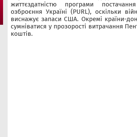
життєздатністю програми постачання
озброєння Україні (PURL), оскільки вій
виснажує запаси США. Окремі країни-до
сумніватися у прозорості витрачання Пе
коштів.