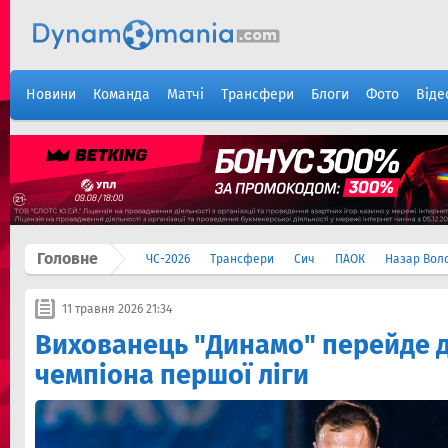
Новини
Команда
Матчі
Трансфери
Блоги
Фото
Віде
Головне
ЧС-2026
Трансфери
Сич
ПАОК
Назар Вол
11 травня 2026 21:34
Вихованець "Динамо" перейде д
чемпіона першої ліги