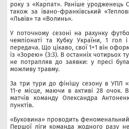
року з «Карпат». Раніше уродженець 
також за івано-франківський «Теплов
«Львів» та «Волинь».
У поточному сезоні на рахунку футбол
чемпіонаті та Кубку України, 1 гол і
передача. Що цікаво, свої 1+1 він оформ
із «Зорею» (3:3). В останніх чотирьох 
не потрапляв до заявки: у пресі бул
можливу травму.
За три тури до фінішу сезону в УПЛ 
11-е місце, маючи в активі 28 очок. 
матчів команду Олександра Антоненк
пунктів.
«Буковина» проводить феноменальний с
Першої ліги команда жодного разу н