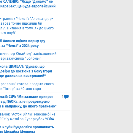
ег САЛЕНКО: "Якщо "Динамо" не
"Карабах", це буде європейський
-гравець "Челсі": "Александер-
 зараз точно підсилив би
ль". Питання в тому, як до цього
ься клуб"
бі Алонсо оцінив першу гру
за "Челсі" з 2024 року
анчестер Юнайтед" зацікавлений
ері захисника "Болоньї"
кола ЦИМБАЛ: "Думаю, що
овіри до Костюка з боку Ігоря
 ще далеко не вичерпаний"
арселона" готова продати свого
в "Інтер" за 40 млн євро
ксій СИЧ: "Ми зазнали прикрої
1
 від ПАОКа, але продовжуємо
я в напрямку, до якого прагнемо"
вачок "Астон Вілли" Манзамбі не
 ПСЖ у матчі за Суперкубок УЄФА
а клуби Бундесліги проявляють
 до Михайла Мудрика