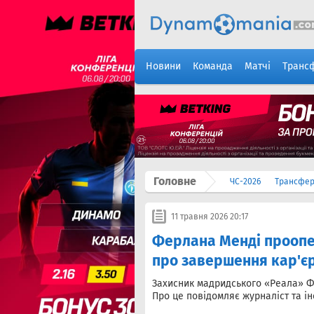
Новини
Команда
Матчі
Транс
Головне
ЧС-2026
Трансфе
11 травня 2026 20:17
Ферлана Менді проопер
про завершення кар'є
Захисник мадридського «Реала» Ф
Про це повідомляє журналіст та і