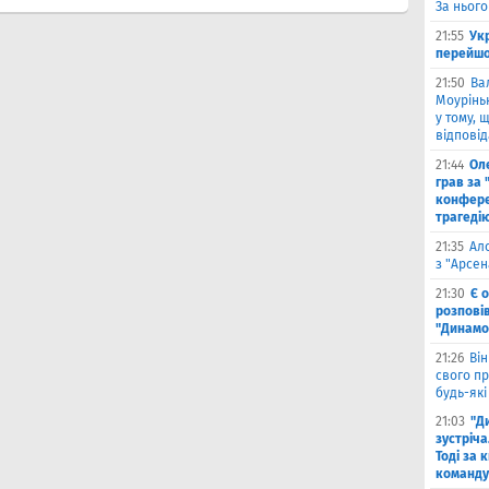
За нього
21:55
Ук
перейшо
21:50
Ва
Моурінью
у тому, 
відповід
21:44
Оле
грав за 
конфере
трагеді
21:35
Ал
з "Арсен
21:30
Є 
розпові
"Динамо
21:26
Він
свого п
будь-які
21:03
"Д
зустріча
Тоді за 
команду