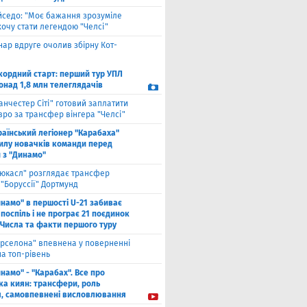
йседо: "Моє бажання зрозуміле
 хочу стати легендою "Челсі"
нар вдруге очолив збірну Кот-
кордний старт: перший тур УПЛ
онад 1,8 млн телеглядачів
анчестер Сіті" готовий заплатити
вро за трансфер вінгера "Челсі"
раїнський легіонер "Карабаха"
силу новачків команди перед
 з "Динамо"
юкасл" розглядає трансфер
"Боруссії" Дортмунд
намо" в першості U-21 забиває
 поспіль і не програє 21 поєдинок
 Числа та факти першого туру
рселона" впевнена у поверненні
а топ-рівень
намо" - "Карабах". Все про
ка киян: трансфери, роль
я, самовпевнені висловлювання