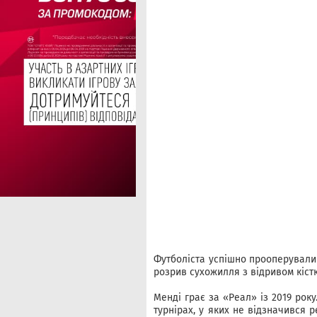
Футболіста успішно прооперували
розрив сухожилля з відривом кістк
Менді грає за «Реал» із 2019 року
турнірах, у яких не відзначився 