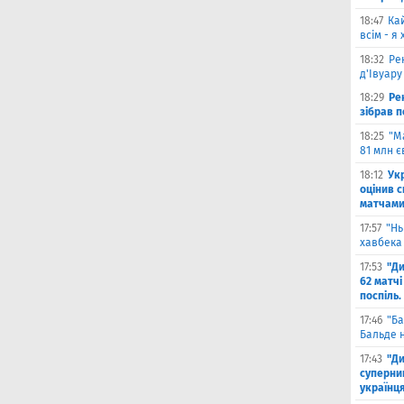
18:47
Ка
всім - я
18:32
Ре
д'Івуару
18:29
Ре
зібрав п
18:25
"М
81 млн є
18:12
Ук
оцінив 
матчами
17:57
"Нь
хавбека 
17:53
"Ди
62 матчі
поспіль.
17:46
"Ба
Бальде н
17:43
"Ди
суперни
українц