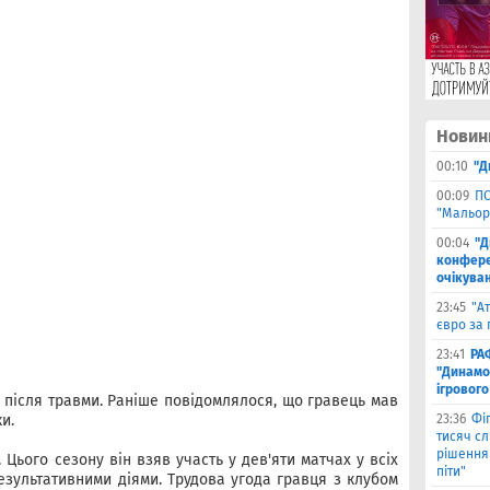
Новин
00:10
"Д
00:09
ПС
"Мальор
00:04
"Д
конферен
очікуван
23:45
"А
євро за 
23:41
РА
"Динамо"
ігрового
 після травми. Раніше повідомлялося, що гравець мав
и.
23:36
Фіг
тисяч с
рішення 
. Цього сезону він взяв участь у дев'яти матчах у всіх
піти"
результативними діями. Трудова угода гравця з клубом