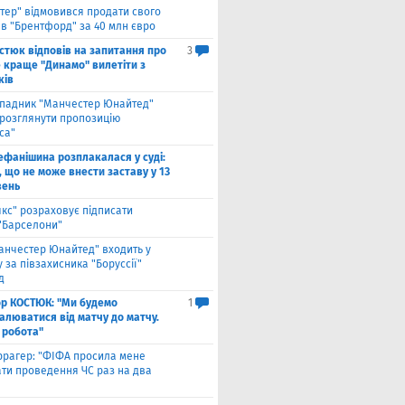
нтер" відмовився продати свого
 в "Брентфорд" за 40 млн євро
стюк відповів на запитання про
3
е краще "Динамо" вилетіти з
ків
падник "Манчестер Юнайтед"
 розглянути пропозицію
са"
ефанішина розплакалася у суді:
 що не може внести заставу у 13
вень
якс" розраховує підписати
 "Барселони"
анчестер Юнайтед" входить у
 за півзахисника "Боруссії"
д
ор КОСТЮК: "Ми будемо
1
алюватися від матчу до матчу.
 робота"
ррагер: "ФІФА просила мене
ати проведення ЧС раз на два