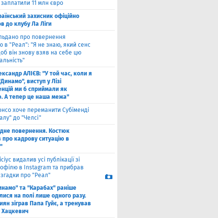
 заплатили 11 млн євро
раїнський захисник офіційно
в до клубу Ла Ліги
льдано про повернення
 в "Реал": "Я не знаю, який сенс
щоб він знову взяв на себе цю
альність"
ксандр АЛІЄВ: "У той час, коли я
"Динамо", виступ у Лізі
нцій ми б сприймали як
ю. А тепер це наша межа"
онсо хоче переманити Субіменді
алу" до "Челсі"
одне повернення. Костюк
в про кадрову ситуацію в
"
ісіус видалив усі публікації зі
рофілю в Instagram та прибрав
 згадки про "Реал"
инамо" та "Карабах" раніше
лися на полі лише одного разу.
киян зіграв Папа Гуйє, а тренував
 Хацкевич