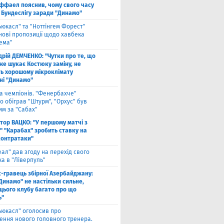
ффаел пояснив, чому свого часу
 Бундеслігу заради "Динамо"
ьюкасл" та "Ноттінгем Форест"
нові пропозиції щодо хавбека
хема"
дрій ДЕМЧЕНКО: "Чутки про те, що
же шукає Костюку заміну, не
ь хорошому мікроклімату
ні "Динамо"
га чемпіонів. "Фенербахче"
 обіграв "Штурм", "Орхус" був
им за "Сабах"
ктор ВАЦКО: "У першому матчі з
" "Карабах" зробить ставку на
контратаки"
еал" дав згоду на перехід свого
а в "Ліверпуль"
с-гравець збірної Азербайджану:
Динамо" не настільки сильне,
 цього клубу багато про що
ь"
ьюкасл" оголосив про
ення нового головного тренера.