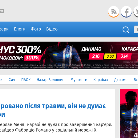
фери
Блоги
Фото
Відео
ри
Сич
ПАОК
Назар Волошин
Мунгенге
Карабах
Динамо
Вс
овано після травми, він не думає
ри
ерлан Менді наразі не думає про завершення кар'єри.
нсайдер Фабриціо Романо у соціальній мережі X.