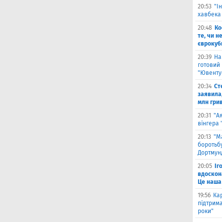
20:53
"І
хавбека
20:48
Ко
те, чи н
єврокуб
20:39
На
готовий
"Ювенту
20:34
Ст
заявила,
млн гри
20:31
"А
вінгера
20:13
"М
боротьбу
Дортмун
20:05
Іг
вдоскон
Це наша
19:56
Ка
підтрим
роки"