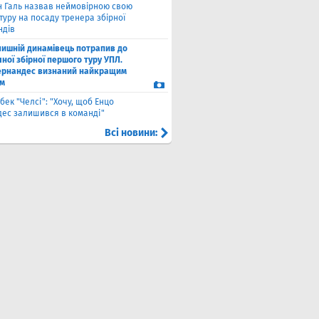
н Галь назвав неймовірною свою
уру на посаду тренера збірної
ндів
лишній динамівець потрапив до
ної збірної першого туру УПЛ.
рнандес визнаний найкращим
м
бек "Челсі": "Хочу, щоб Енцо
ес залишився в команді"
Всі новини: