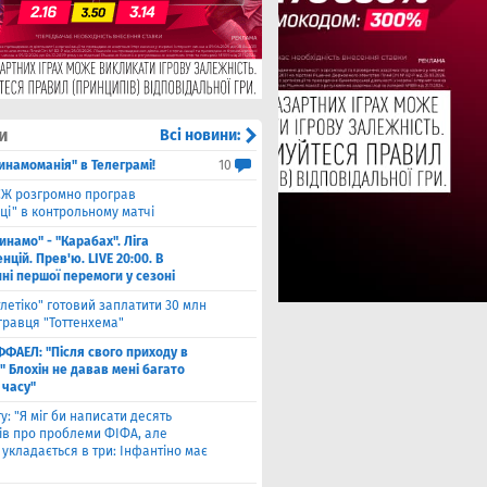
и
Всі новини:
инамоманія" в Телеграмі!
10
Ж розгромно програв
ці" в контрольному матчі
инамо" - "Карабах". Ліга
цій. Прев'ю. LIVE 20:00. В
ні першої перемоги у сезоні
тлетіко" готовий заплатити 30 млн
гравця "Тоттенхема"
ФФАЕЛ: "Після свого приходу в
 Блохін не давав мені багато
 часу"
у: "Я міг би написати десять
лів про проблеми ФІФА, але
укладається в три: Інфантіно має