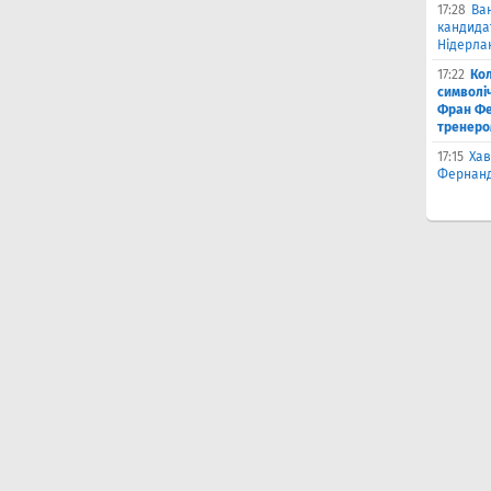
17:28
Ва
кандидат
Нідерла
17:22
Ко
символіч
Фран Фе
тренеро
17:15
Хав
Фернанд