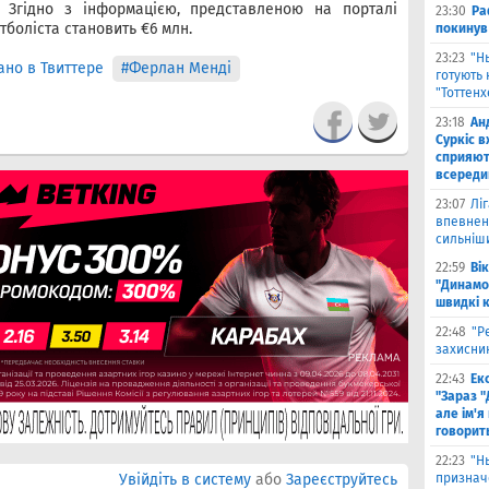
. Згідно з інформацією, представленою на порталі
23:30
Ра
тболіста становить €6 млн.
покинув
23:23
"Н
но в Твиттере
#Ферлан Менді
готують 
"Тоттен
23:18
Ан
Суркіс в
сприяют
всереди
23:07
Лі
впевнено
сильніш
22:59
Ві
"Динамо
швидкі 
22:48
"Р
захисник
22:43
Ек
"Зараз "
але ім'я
говорит
22:23
"Н
Увійдіть в систему
або
Зареєструйтесь
признач