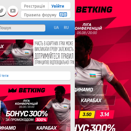
Реєстрація
Увійти
Правила форуму
UA
RU
і теги