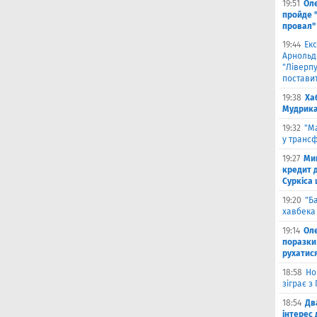
19:51
Ол
пройде 
провал"
19:44
Екс
Арнольд
"Ліверпу
поставит
19:38
Ха
Мудрика 
19:32
"М
у трансф
19:27
Ми
кредит д
Суркіса
19:20
"Б
хавбека 
19:14
Оле
поразки
рухатис
18:58
Но
зіграє з
18:54
Дв
інтерес