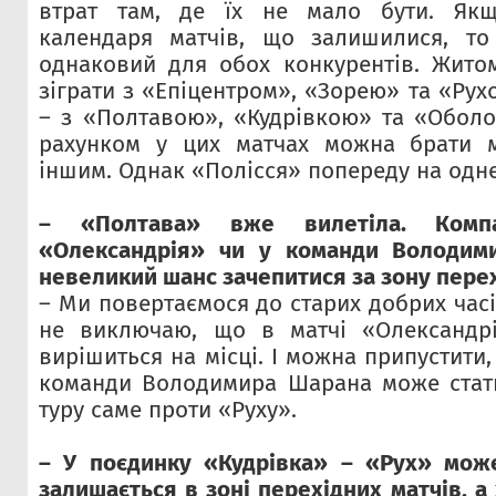
втрат там, де їх не мало бути. Якщ
календаря матчів, що залишилися, то 
однаковий для обох конкурентів. Жито
зіграти з «Епіцентром», «Зорею» та «Ру
– з «Полтавою», «Кудрівкою» та «Обол
рахунком у цих матчах можна брати м
іншим. Однак «Полісся» попереду на одн
– «Полтава» вже вилетіла. Комп
«Олександрія» чи у команди Володим
невеликий шанс зачепитися за зону перех
– Ми повертаємося до старих добрих часів
не виключаю, що в матчі «Олександр
вирішиться на місці. І можна припустит
команди Володимира Шарана може стати
туру саме проти «Руху».
– У поєдинку «Кудрівка» – «Рух» може
залишається в зоні перехідних матчів, а