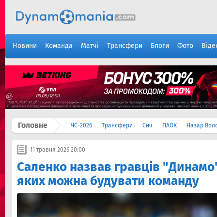
Новини
Команда
Матчі
Трансфери
Блоги
Фото
Віде
Головне
ЧС-2026
Трансфери
Сич
ПАОК
Назар Вол
11 травня 2026 20:00
Саленко назвав гравців "Динамо
яких можна будувати команду