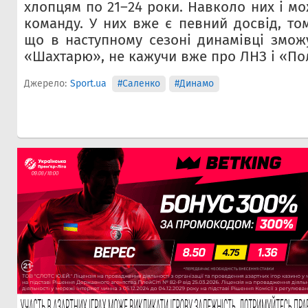
хлопцям по 21–24 роки. Навколо них і м
команду. У них вже є певний досвід, то
що в наступному сезоні динамівці змож
«Шахтарю», не кажучи вже про ЛНЗ і «Пол
Джерело:
Sport.ua
#Саленко
#Динамо