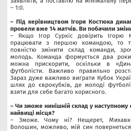
заявляти, а поставлю на мінімальну пер
– 1:0.
– Під керівництвом Ігоря Костюка динам
провели вже 14 матчів. Ви побачили змін
– Якщо Ігор Суркіс довірить Ігорю 
працювати з першою командою, то тр
повністю змінити склад команди, зр
молодь. Команда формується два роки
можна прискорити, оскільки в «Дин
футболісти. Важливо правильно розста
Зараз дуже важливо виграти Кубок Украї
шлях до єврокубків, де молоді футбол
взяти для себе багато корисного.
– Чи зможе нинішній склад у наступному 
найвищі місця?
– Зможе. Чому ні? Нещерет, Михавко
Волошин, можливо, мій син повернетьс