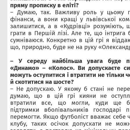
пряму прописку в еліті?
– Думаю, так. Важливу роль у цьому п
фінанси, а вони кращі у львівської ком
залишитися, а в «Кудрівці» розуміють,
грати в Першій лізі. Але те, що інтрига 
сумніваюся. Конкретно в цій грі я відда
що, природно, буде не на руку «Олександр
– У середу найбільша увага буде п
«Динамо» – «Колос». Ви допускаєте си
можуть оступитися і втратити не тільки ч
й скотитися на шосте?
– Не допускаю. У якому б стані не пер
думаю, що в цій грі кияни не оступл
втратили все, що могли, куди ще б
підтримки вболівальників господарі п
перемогти. Якщо футболіст вважає себе 
клубу, таких осічок допускати не мож