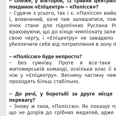
– Олеже, у вівторок, 12 травня центра
поєдинок «Епіцентр» – «Полісся»?
– Судячи з усього, так і є. «Полісся» ви
і, впевнений, хоче там залишитися, том
очок стане для підопічних Руслана Р
враховуючи, що до кінця чемпіонату зали
свою чергу, і «Епіцентру» не завадило
убезпечити себе від потрапляння в зону п
– «Поліссю» буде непросто?
– Без сумніву. Проте я все-таки 
житомирській команді, оскільки клас її
ніж у «Епіцентру». Весняну частину чем
проходить більш стабільно.
– До речі, у боротьбі за друге місце
перевагу?
– Знову ж таки, «Поліссю». Як показує 
що не дозрів до срібних медалей, адже 