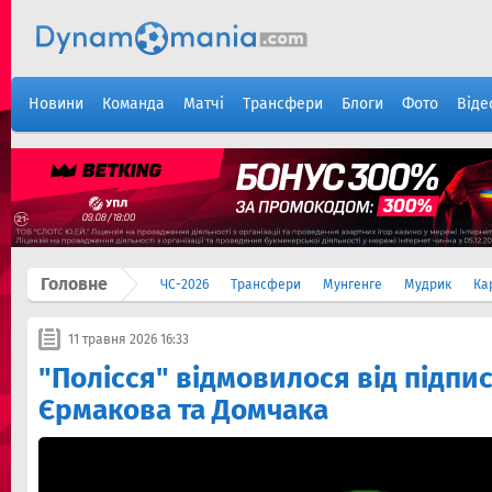
Новини
Команда
Матчі
Трансфери
Блоги
Фото
Віде
Головне
ЧС-2026
Трансфери
Мунгенге
Мудрик
Ка
11 травня 2026 16:33
"Полісся" відмовилося від підпи
Єрмакова та Домчака