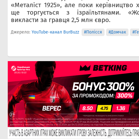
«Металіст 1925», але поки керівництво 
ще торгується з ізраїльтянами. «Жо
викласти за гравця 2,5 млн євро.
Джерело:
YouTube-канал BurBuzz
#Полісся
#Домчак
#Г