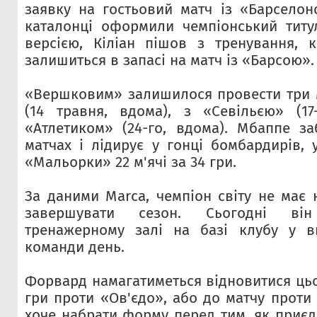
заявку на гостьовий матч із «Барселоно
каталонці оформили чемпіонський титу
версією, Кіліан пішов з тренування, 
залишиться в запасі на матч із «Барсою».
«Вершковим» залишилося провести три м
(14 травня, вдома), з «Севільєю» (17
«Атлетиком» (24-го, вдома). Мбаппе з
матчах і лідирує у гонці бомбардирів, 
«Мальорки» 22 м'ячі за 34 гри.
За даними Marca, чемпіон світу не має 
завершувати сезон. Сьогодні ві
тренажерному залі на базі клубу у ви
команди день.
Форвард намагатиметься відновитися цьо
гри проти «Ов'єдо», або до матчу проти
хоче набрати форму перед тим, як приєд