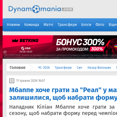
Новини
Команда
Матчі
Трансфери
Блоги
Фото
Віде
Головне
ЧС-2026
Трансфери
Сич
Назар Волошин
11 травня 2026 16:07
Мбаппе хоче грати за "Реал" у ма
залишилися, щоб набрати форму
Нападник Кіліан Мбаппе хоче грати за 
сезону, щоб набрати форму перед чемпіон