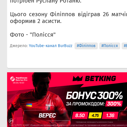
потрібен Руслану Ротаню.
Цього сезону Філіппов відіграв 26 матчі
оформив 2 асисти.
Фото - "Полісся"
Джерело:
YouTube-канал BurBuzz
#Філіппов
#Полісся
#