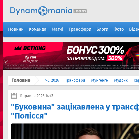
Новини
Команда
Матчі
Трансфери
Блоги
Фото
Віде
Головне
ЧС-2026
Трансфери
Мунгенге
Мудрик
Ка
11 травня 2026 14:47
"Буковина" зацікавлена у транс
"Полісся"