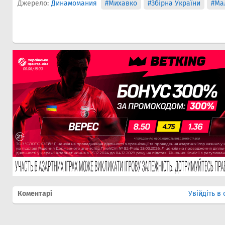
Джерело:
Динамомания
#Михавко
#Збірна України
#Ма
Коментарі
Увійдіть в