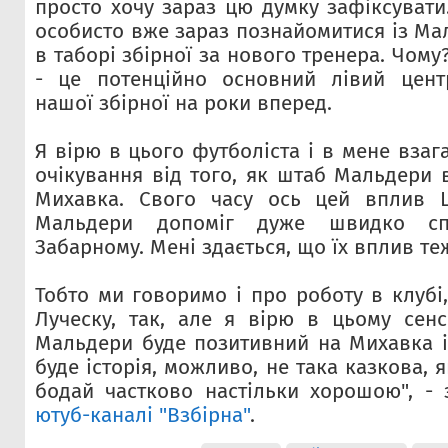
просто хочу зараз цю думку зафіксувати
особисто вже зараз познайомитися із Ма
в таборі збірної за нового тренера. Чом
- це потенційно основний лівий цент
нашої збірної на роки вперед.
Я вірю в цього футболіста і в мене взага
очікування від того, як штаб Мальдери 
Михавка. Свого часу ось цей вплив Ше
Мальдери допоміг дуже швидко спр
Забарному. Мені здається, що їх вплив те
Тобто ми говоримо і про роботу в клубі
Луческу, так, але я вірю в цьому сен
Мальдери буде позитивний на Михавка і
буде історія, можливо, не така казкова, 
бодай частково настільки хорошою", -
ютуб-каналі "Взбірна"
.