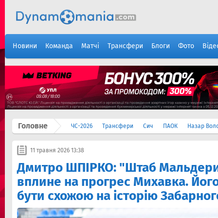
Новини
Команда
Матчі
Трансфери
Блоги
Фото
Віде
Головне
ЧС-2026
Трансфери
Сич
ПАОК
Назар Вол
11 травня 2026 13:38
Дмитро ШПІРКО: "Штаб Мальдери
вплине на прогрес Михавка. Його
бути схожою на історію Забарног