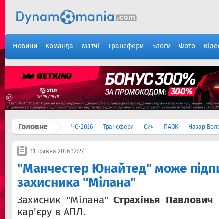
Новини
Команда
Матчі
Трансфери
Блоги
Фото
Віде
Головне
ЧС-2026
Трансфери
Сич
ПАОК
Назар Вол
11 травня 2026 12:27
"Манчестер Юнайтед" може підп
захисника "Мілана"
Захисник "Мілана"
Страхінья Павлович
м
кар'єру в АПЛ.