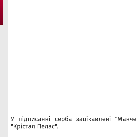
У підписанні серба зацікавлені "Манч
"Крістал Пелас".