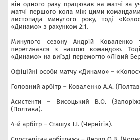
він одного разу працював на матчі за у
матчі першого кола між цими командами,
листопада минулого року, тоді «Коло
«Динамо» з рахунком 2:1.
Минулого сезону Андрій Коваленко 
перетинався з нашою командою. Тоді
«Динамо» на виїзді перемогло «Лівий Бере
Офіційні особи матчу «Динамо» – «Колос
Головний арбітр – Коваленко А.А. (Полтав
Асистенти – Висоцький В.О. (Запоріж
(Полтава).
4-й арбітр – Сташук І.І. (Чернігів).
Спостерігач арбітражу – Дердо О.В. (Чорн