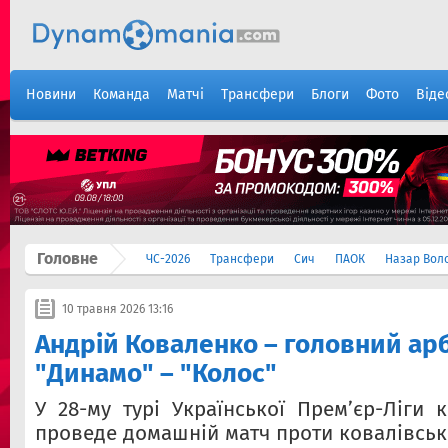
Новини
Команда
Матчі
Трансфери
Блоги
Фото
Віде
Головне
ЧС-2026
Трансфери
Сич
ПАОК
Назар Вол
10 травня 2026 13:16
Андрій Коваленко – головний арб
"Динамо" – "Колос"
У 28-му турі Української Прем’єр-Ліги 
проведе домашній матч проти ковалівськ