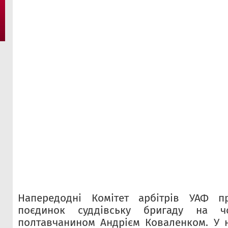
Напередодні Комітет арбітрів УАФ п
поєдинок суддівську бригаду на ч
полтавчанином Андрієм Коваленком. У 