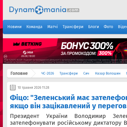
Новини
Команда
Матчі
Трансфери
Блоги
Фото
Віде
Головне
ЧС-2026
Трансфери
Сич
Назар Волошин
10 травня 2026 11:28
Фіцо: "Зеленський має зателефон
якщо він зацікавлений у перего
Президент України Володимир Зел
зателефонувати російському диктатору В