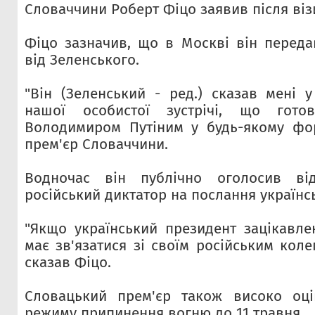
Словаччини Роберт Фіцо заявив після віз
Фіцо зазначив, що в Москві він переда
від Зеленського.
"Він (Зеленський - ред.) сказав мені у
нашої особистої зустрічі, що готов
Володимиром Путіним у будь-якому фор
прем'єр Словаччини.
Водночас він публічно оголосив від
російський диктатор на послання українс
"Якщо український президент зацікавлен
має зв'язатися зі своїм російським кол
сказав Фіцо.
Словацький прем'єр також високо оц
режиму припинення вогню до 11 травня.