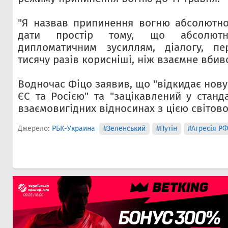
"Я назвав припинення вогню абсолютно
дати простір тому, що абсолют
дипломатичним зусиллям, діалогу, пе
тисячу разів корисніші, ніж взаємне вбивс
Водночас Фіцо заявив, що "відкидає нову 
ЄС та Росією" та "зацікавлений у станд
взаємовигідних відносинах з цією світов
Джерело:
РБК-Украина
#Зеленський
#Путін
#Агресія РФ