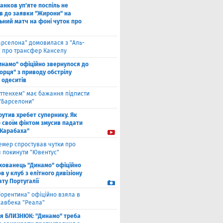
анков уп'яте поспіль не
в до заявки "Жирони" на
ьний матч на фоні чуток про
арселона" домовилася з "Аль-
" про трансфер Канселу
инамо" офіційно звернулося до
орця" з приводу обстрілу
 одеситів
оттенхем" має бажання підписти
 "Барселони"
рутив хребет супернику. Як
 своїм фінтом змусив падати
"Карабаха"
емер спростував чутки про
 покинути "Ювентус"
хованець "Динамо" офіційно
 у клуб з елітного дивізіону
ту Португалії
іорентина" офіційно взяла в
хавбека "Реала"
ля БЛИЗНЮК: "Динамо" треба