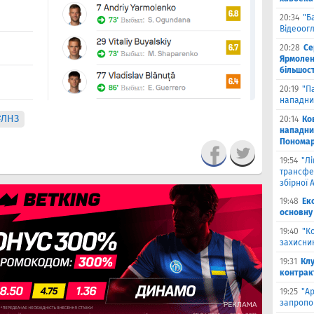
20:34
"Б
Відеоог
20:28
Се
Ярмоленк
більшост
20:19
"П
нападни
#ЛНЗ
20:14
Ко
нападни
Пономар
19:54
"Л
трансфе
збірної А
19:48
Ек
основну
19:40
"К
захисник
19:31
Клу
контрак
19:25
"А
запропо