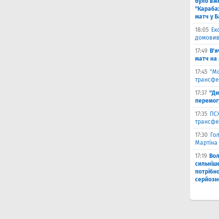
було вж
"Караба
матч у Б
18:05
Ек
домовив
17:49
В'я
матч на
17:45
"М
трансфе
17:37
"Ди
перемог
17:35
ПСЖ
трансфе
17:30
Го
Мартіна 
17:19
Во
сильніш
потрібно
серйозн