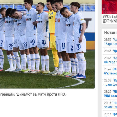
Новин
23:55
"А
"Барсело
23:46
"Д
23:45
"А
вінгера 
23:42
На
б’ють м
23:38
"К
трансфе
23:29
"Л
 гравцям "Динамо" за матч проти ЛНЗ.
УПЛ зах
23:16
"Н
захисни
23:12
Тр