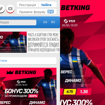
Реєстрація
Увійти
Правила форуму
UA
RU
і теги