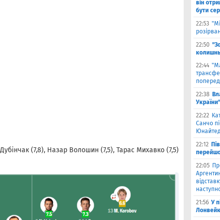
він отри
бути се
22:53
"М
розірва
22:50
"З
колишнь
22:44
"М
трансфе
поперед
22:38
Вл
України
22:22
Ка
Санчо пі
Юнайтед
22:12
Пі
бінчак (7,8), Назар Волошин (7,5), Тарас Михавко (7,5)
перейшо
22:05
Пр
Аргентин
відставк
наступно
21:56
У 
Лонвейк