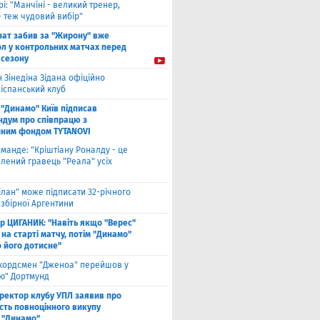
рі: "Манчіні - великий тренер,
- теж чудовий вибір"
нат забив за "Жирону" вже
ол у контрольних матчах перед
 сезону
 Зінедіна Зідана офіційно
 іспанський клуб
"Динамо" Київ підписав
дум про співпрацю з
йним фондом TYTANOVI
оманде: "Кріштіану Роналду - це
лений гравець "Реала" усіх
ілан" може підписати 32-річного
збірної Аргентини
ор ЦИГАНИК: "Навіть якщо "Верес"
 на старті матчу, потім "Динамо"
о його дотисне"
кордсмен "Дженоа" перейшов у
ію" Дортмунд
ректор клубу УПЛ заявив про
сть повноцінного викупу
 "Динамо"