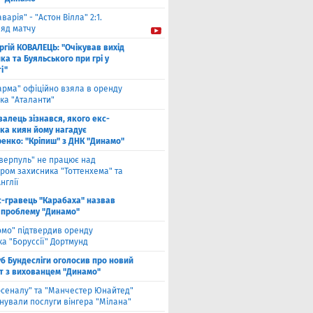
аварія" - "Астон Вілла" 2:1.
ляд матчу
ргій КОВАЛЕЦЬ: "Очікував вихід
а та Буяльського при грі у
і"
арма" офіційно взяла в оренду
ка "Аталанти"
валець зізнався, якого екс-
ка киян йому нагадує
енко: "Кріпиш" з ДНК "Динамо"
іверпуль" не працює над
ром захисника "Тоттенхема" та
нглії
с-гравець "Карабаха" назвав
 проблему "Динамо"
омо" підтвердив оренду
а "Боруссії" Дортмунд
б Бундесліги оголосив про новий
т з вихованцем "Динамо"
рсеналу" та "Манчестер Юнайтед"
нували послуги вінгера "Мілана"