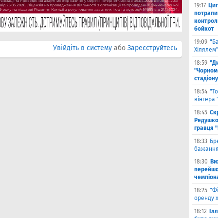
19:17
Циг
потрапи
контрол
бойкот
19:09
"Б
Увійдіть в систему
або
Зареєструйтесь
Хілялем
18:59
"Д
"Чорном
стадіону
18:54
"Т
вінгера
18:45
Ск
Редушко
гравця 
18:33
Бр
бажання
18:30
Ви
перейшов
чемпіона
18:25
"Ф
оренду 
18:12
Іл