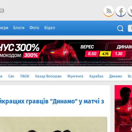
фери
Блоги
Фото
Відео
ри
Сич
ПАОК
Назар Волошин
Мунгенге
Карабах
Динамо
Вс
йкращих гравців "Динамо" у матчі з