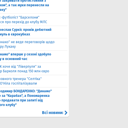
е закривати протистояння з
хом", а так муки перенесли на
аку"
с-футболіст "Барселони"
ся про перехід до клубу МЛС
чеслав Суркіс провів дебютний
 нуль в єврокубках
онако" не веде переговорів щодо
ру Лукаку
намо" вперше у сезоні здобуло
у в основний час
 хоче від "Ліверпуля" за
р Барколя понад 150 млн євро
ловного тренера "Селтіка"
О'Ніла госпіталізували
лодимир БОНДАРЕНКО: "Динамо"
е за "Карабах", а Пономаренка
 продавати при запиті від
ого клубу"
Всі новини: