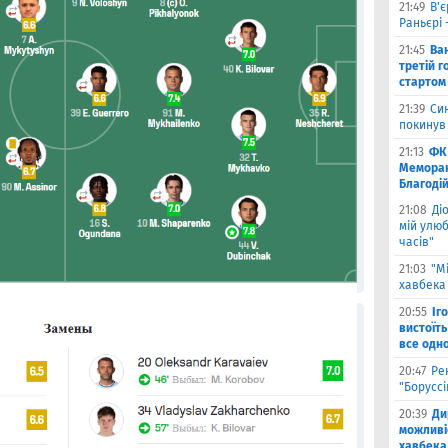
21:49
В'є
Раньєрі 
21:45
Ва
третій г
стартом
21:39
Син
покинув
21:13
ФК 
Меморан
Благоді
21:08
Ді
мій улюб
часів"
21:03
"М
хавбека 
20:55
Іг
вистоїть
все одн
20:47
Ре
"Борусс
20:39
Ди
можливі
хавбека