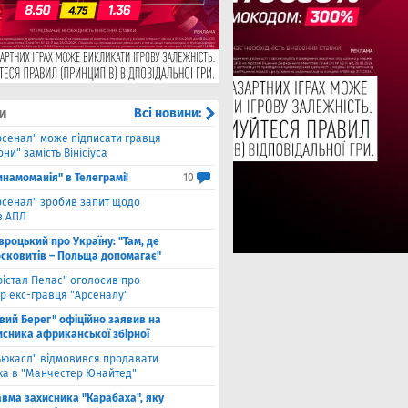
и
Всі новини:
рсенал" може підписати гравця
ни" замість Вінісіуса
инамоманія" в Телеграмі!
10
рсенал" зробив запит щодо
з АПЛ
вроцький про Україну: "Там, де
осковитів – Польща допомагає"
рістал Пелас" оголосив про
р екс-гравця "Арсеналу"
івий Берег" офіційно заявив на
исника африканської збірної
ьюкасл" відмовився продавати
ка в "Манчестер Юнайтед"
авма захисника "Карабаха", яку