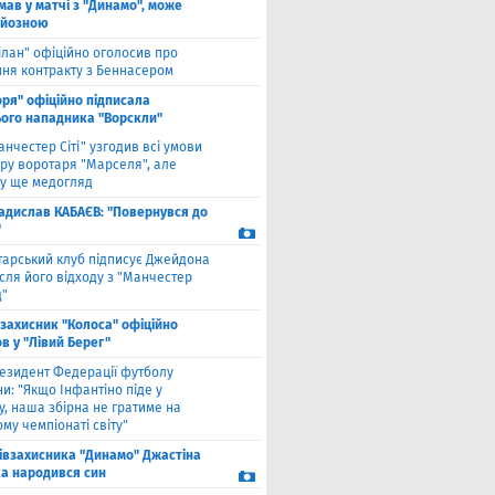
мав у матчі з "Динамо", може
рйозною
ілан" офіційно оголосив про
ння контракту з Беннасером
оря" офіційно підписала
ого нападника "Ворскли"
анчестер Сіті" узгодив всі умови
ру воротаря "Марселя", але
у ще медогляд
адислав КАБАЄВ: "Повернувся до
"
тарський клуб підписує Джейдона
сля його відходу з "Манчестер
"
взахисник "Колоса" офіційно
в у "Лівий Берег"
езидент Федерації футболу
и: "Якщо Інфантіно піде у
у, наша збірна не гратиме на
му чемпіонаті світу"
півзахисника "Динамо" Джастіна
а народився син