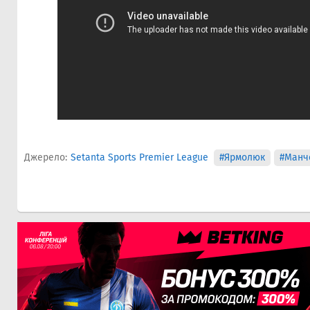
Джерело:
Setanta Sports Premier League
#Ярмолюк
#Манче