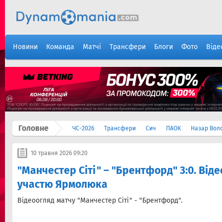
Новини
Команда
Матчі
Трансфери
Блоги
Фото
Віде
Головне
ЧС-2026
Трансфери
Сич
ПАОК
Назар Вол
10 травня 2026 09:20
"Манчестер Сіті" – "Брентфорд" 3:0. Від
участю Ярмолюка
Відеоогляд матчу "Манчестер Сіті" - "Брентфорд".