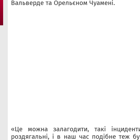
Вальверде та Орельєном Чуамені.
«Це можна залагодити, такі інцидент
роздягальні, і в наш час подібне теж б