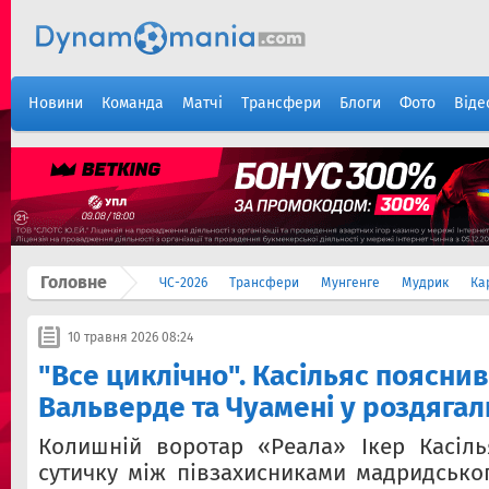
Новини
Команда
Матчі
Трансфери
Блоги
Фото
Віде
Головне
ЧС-2026
Трансфери
Мунгенге
Мудрик
Ка
10 травня 2026 08:24
"Все циклічно". Касільяс пояснив
Вальверде та Чуамені у роздягал
Колишній воротар «Реала» Ікер Касіль
сутичку між півзахисниками мадридсько