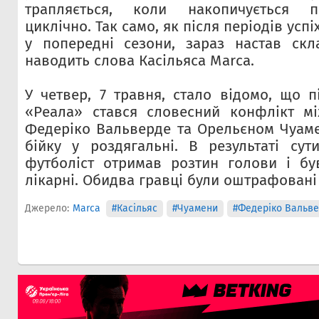
трапляється, коли накопичується п
циклічно. Так само, як після періодів успі
у попередні сезони, зараз настав скл
наводить слова Касільяса Marca.
У четвер, 7 травня, стало відомо, що п
«Реала» стався словесний конфлікт мі
Федеріко Вальверде та Орельєном Чуамен
бійку у роздягальні. В результаті сут
футболіст отримав розтин голови і бу
лікарні. Обидва гравці були оштрафовані 
Джерело:
Marca
#Касільяс
#Чуамени
#Федеріко Вальв