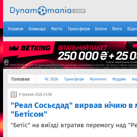
Новини
Команда
Матчі
Трансфери
Блоги
Фото
Віде
Головне
ЧС-2026
Трансфери
Мунгенге
Мудрик
Ка
9 травня 2026 23:58
"Реал Сосьєдад" вирвав нічию в м
"Бетісом"
"Бетіс" на виїзді втратив перемогу над "Р