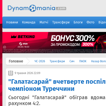
Новини
Команда
Матчі
Трансфери
Блоги
Фото
Віде
Головне
ЧС-2026
Трансфери
Сич
ПАОК
Назар Вол
9 травня 2026 22:09
"Галатасарай" вчетверте поспіл
чемпіоном Туреччини
Сьогодні "Галатасарай" обіграв вдома
рахунком 4:2.