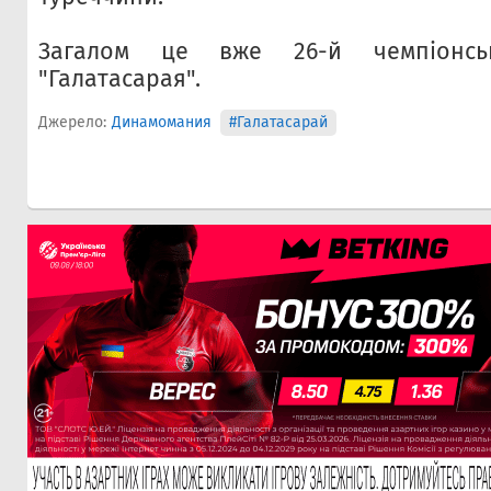
Загалом це вже 26-й чемпіонсь
"Галатасарая".
Джерело:
Динамомания
#Галатасарай