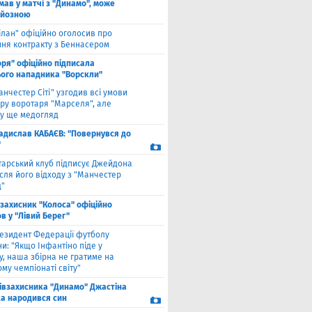
мав у матчі з "Динамо", може
рйозною
ілан" офіційно оголосив про
ння контракту з Беннасером
оря" офіційно підписала
ого нападника "Ворскли"
анчестер Сіті" узгодив всі умови
ру воротаря "Марселя", але
у ще медогляд
адислав КАБАЄВ: "Повернувся до
"
тарський клуб підписує Джейдона
сля його відходу з "Манчестер
"
взахисник "Колоса" офіційно
в у "Лівий Берег"
езидент Федерації футболу
и: "Якщо Інфантіно піде у
у, наша збірна не гратиме на
му чемпіонаті світу"
півзахисника "Динамо" Джастіна
а народився син