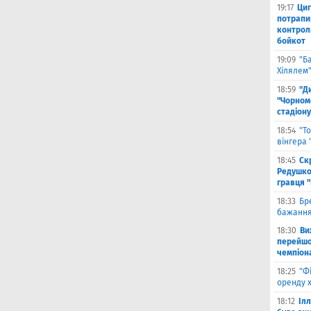
19:17
Циг
потрапи
контрол
бойкот
19:09
"Б
Хілялем
18:59
"Д
"Чорном
стадіону
18:54
"Т
вінгера
18:45
Ск
Редушко
гравця 
18:33
Бр
бажання
18:30
Ви
перейшов
чемпіона
18:25
"Ф
оренду 
18:12
Іл