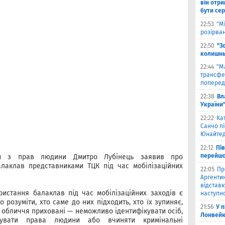
він отри
бути се
22:53
"М
розірва
22:50
"З
колишнь
22:44
"М
трансфе
поперед
22:38
Вл
України
22:22
Ка
Санчо пі
Юнайтед
22:12
Пі
перейшо
ди з прав людини Дмитро Лубінець заявив про
алаклав представниками ТЦК під час мобілізаційних
22:05
Пр
Аргентин
відставк
истання балаклав під час мобілізаційних заходів є
наступно
розуміти, хто саме до них підходить, хто їх зупиняє,
21:56
У 
и обличчя приховані — неможливо ідентифікувати осіб,
Лонвейк
шувати права людини або вчиняти кримінальні