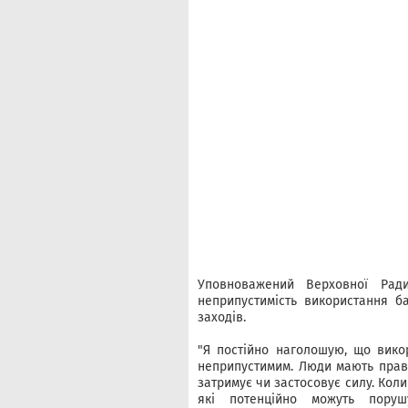
Уповноважений Верховної Ра
неприпустимість використання б
заходів.
"Я постійно наголошую, що викор
неприпустимим. Люди мають право 
затримує чи застосовує силу. Кол
які потенційно можуть пору