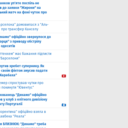
анков уп'яте поспіль не
в до заявки "Жирони" на
ьний матч на фоні чуток про
арселона" домовилася з "Аль-
" про трансфер Канселу
инамо" офіційно звернулося до
орця" з приводу обстрілу
 одеситів
оттенхем" має бажання підписти
 "Барселони"
рутив хребет супернику. Як
 своїм фінтом змусив падати
"Карабаха"
емер спростував чутки про
 покинути "Ювентус"
хованець "Динамо" офіційно
 у клуб з елітного дивізіону
ту Португалії
іорентина" офіційно взяла в
хавбека "Реала"
ля БЛИЗНЮК: "Динамо" треба