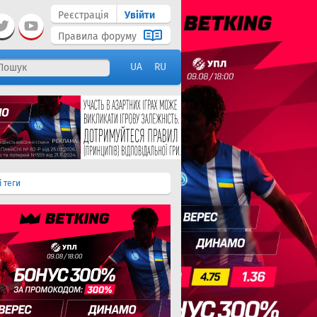
Реєстрація
Увійти
Правила форуму
UA
RU
і теги