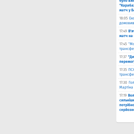
було вж
"Караба
матч у Б
18:05
Ек
домовив
17:49
В'я
матч на
17:45
"М
трансфе
17:37
"Ди
перемог
17:35
ПСЖ
трансфе
17:30
Го
Мартіна 
17:19
Во
сильніш
потрібно
серйозн