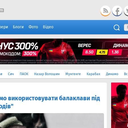
фери
Блоги
Фото
Відео
ри
Сич
ПАОК
Назар Волошин
Мунгенге
Карабах
Динамо
Вс
мо використовувати балаклави під
одів"