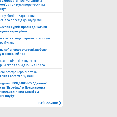
е закривати протистояння з
хом", а так муки перенесли на
аку"
с-футболіст "Барселони"
ся про перехід до клубу МЛС
чеслав Суркіс провів дебютний
 нуль в єврокубках
онако" не веде переговорів щодо
ру Лукаку
намо" вперше у сезоні здобуло
у в основний час
 хоче від "Ліверпуля" за
р Барколя понад 150 млн євро
ловного тренера "Селтіка"
О'Ніла госпіталізували
лодимир БОНДАРЕНКО: "Динамо"
е за "Карабах", а Пономаренка
 продавати при запиті від
ого клубу"
Всі новини: