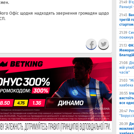
смен.
21:49
В'є
Раньєрі 
в його Офіс щодня надходять звернення громадян щодо
21:45
Ва
СП.
третій г
стартом
21:39
Син
покинув
21:13
ФК 
Меморан
Благоді
21:08
Ді
мій улюб
часів"
21:03
"М
хавбека 
20:55
Іг
вистоїть
все одн
20:47
Ре
"Борусс
20:39
Ди
можливі
хавбека