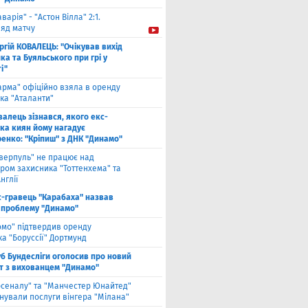
аварія" - "Астон Вілла" 2:1.
ляд матчу
ргій КОВАЛЕЦЬ: "Очікував вихід
а та Буяльського при грі у
і"
арма" офіційно взяла в оренду
ка "Аталанти"
валець зізнався, якого екс-
ка киян йому нагадує
енко: "Кріпиш" з ДНК "Динамо"
іверпуль" не працює над
ром захисника "Тоттенхема" та
нглії
с-гравець "Карабаха" назвав
 проблему "Динамо"
омо" підтвердив оренду
а "Боруссії" Дортмунд
б Бундесліги оголосив про новий
т з вихованцем "Динамо"
рсеналу" та "Манчестер Юнайтед"
нували послуги вінгера "Мілана"