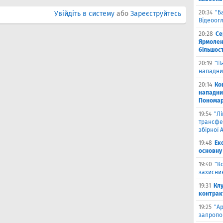
20:34
"Б
Увійдіть в систему
або
Зареєструйтесь
Відеоог
20:28
Се
Ярмоленк
більшост
20:19
"П
нападни
20:14
Ко
нападни
Пономар
19:54
"Л
трансфе
збірної А
19:48
Ек
основну
19:40
"К
захисник
19:31
Клу
контрак
19:25
"А
запропо