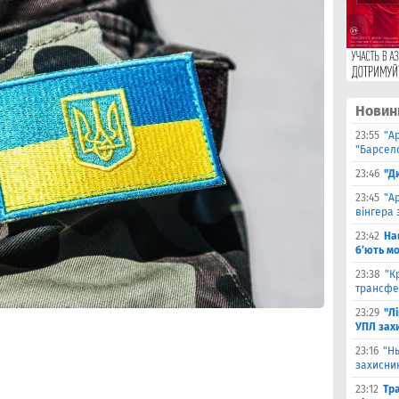
Новин
23:55
"А
"Барсело
23:46
"Д
23:45
"А
вінгера 
23:42
На
б’ють м
23:38
"К
трансфе
23:29
"Л
УПЛ зах
23:16
"Н
захисни
23:12
Тр