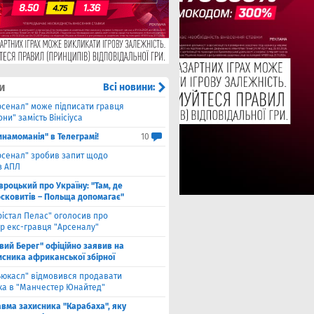
и
Всі новини:
рсенал" може підписати гравця
ни" замість Вінісіуса
инамоманія" в Телеграмі!
10
рсенал" зробив запит щодо
з АПЛ
вроцький про Україну: "Там, де
осковитів – Польща допомагає"
рістал Пелас" оголосив про
р екс-гравця "Арсеналу"
івий Берег" офіційно заявив на
исника африканської збірної
ьюкасл" відмовився продавати
ка в "Манчестер Юнайтед"
авма захисника "Карабаха", яку