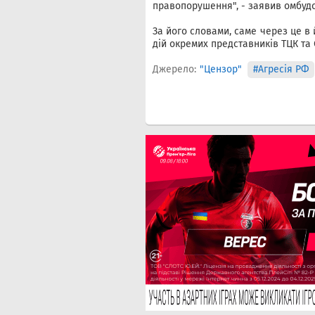
правопорушення", - заявив омбуд
За його словами, саме через це 
дій окремих представників ТЦК та 
Джерело:
"Цензор"
#Агресія РФ