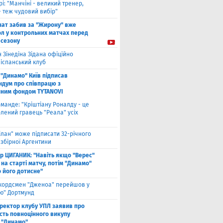
рі: "Манчіні - великий тренер,
- теж чудовий вибір"
нат забив за "Жирону" вже
ол у контрольних матчах перед
 сезону
 Зінедіна Зідана офіційно
 іспанський клуб
"Динамо" Київ підписав
дум про співпрацю з
йним фондом TYTANOVI
оманде: "Кріштіану Роналду - це
лений гравець "Реала" усіх
ілан" може підписати 32-річного
збірної Аргентини
ор ЦИГАНИК: "Навіть якщо "Верес"
 на старті матчу, потім "Динамо"
о його дотисне"
кордсмен "Дженоа" перейшов у
ію" Дортмунд
ректор клубу УПЛ заявив про
сть повноцінного викупу
 "Динамо"