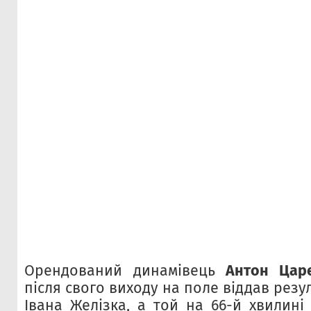
Орендований динамівець
Антон Цар
після свого виходу на поле віддав резу
Івана Желізка, а той на 66-й хвилині