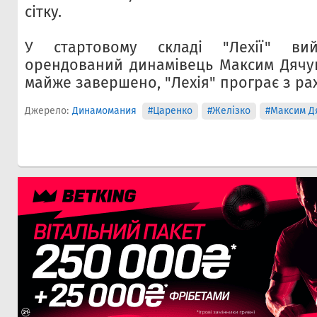
сітку.
У стартовому складі "Лехії" в
орендований динамівець Максим Дячук
майже завершено, "Лехія" програє з рах
Джерело:
Динамомания
#Царенко
#Желізко
#Максим Д