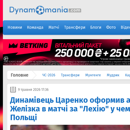
Новини
Команда
Матчі
Трансфери
Блоги
Фото
Віде
Головне
ЧС-2026
Трансфери
Мунгенге
Мудрик
Ка
9 травня 2026 17:36
Динамівець Царенко оформив а
Желізка в матчі за "Лехію" у че
Польщі