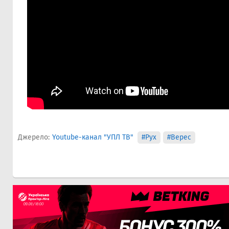
Джерело:
Youtube-канал "УПЛ ТВ"
#Рух
#Верес