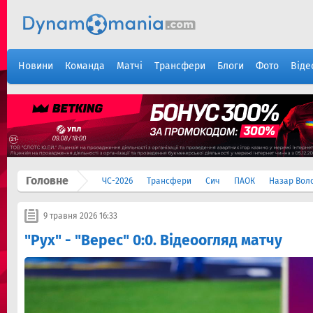
Новини
Команда
Матчі
Трансфери
Блоги
Фото
Віде
Головне
ЧС-2026
Трансфери
Сич
ПАОК
Назар Вол
9 травня 2026 16:33
"Рух" - "Верес" 0:0. Відеоогляд матчу