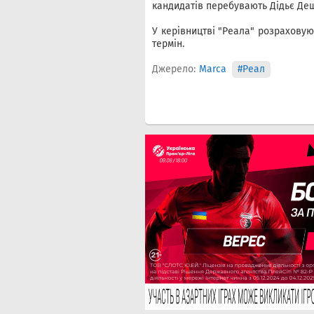
кандидатів перебувають Дідьє Деша
У керівництві "Реала" розрахову
термін.
Джерело:
Marca
#Реал