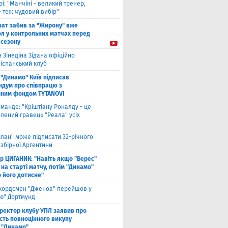
рі: "Манчіні - великий тренер,
- теж чудовий вибір"
нат забив за "Жирону" вже
ол у контрольних матчах перед
 сезону
 Зінедіна Зідана офіційно
 іспанський клуб
"Динамо" Київ підписав
дум про співпрацю з
йним фондом TYTANOVI
оманде: "Кріштіану Роналду - це
лений гравець "Реала" усіх
ілан" може підписати 32-річного
збірної Аргентини
ор ЦИГАНИК: "Навіть якщо "Верес"
 на старті матчу, потім "Динамо"
о його дотисне"
кордсмен "Дженоа" перейшов у
ію" Дортмунд
ректор клубу УПЛ заявив про
сть повноцінного викупу
 "Динамо"