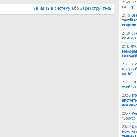
21:49
В'є
Раньєрі 
Увійдіть в систему
або
Зареєструйтесь
21:45
Ва
третій г
стартом
21:39
Син
покинув
21:13
ФК 
Меморан
Благоді
21:08
Ді
мій улюб
часів"
21:03
"М
хавбека 
20:55
Іг
вистоїть
все одн
20:47
Ре
"Борусс
20:39
Ди
можливі
хавбека