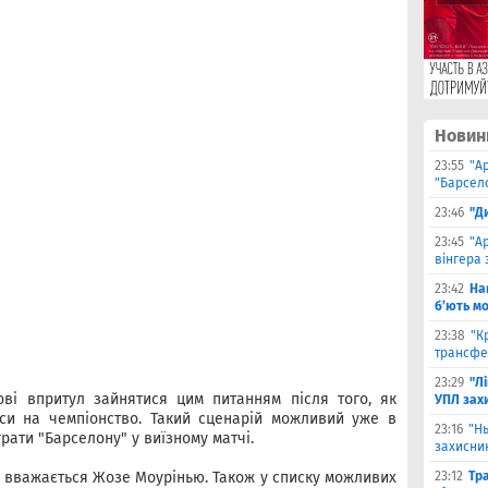
Новин
23:55
"А
"Барсело
23:46
"Д
23:45
"А
вінгера 
23:42
На
б’ють м
23:38
"К
трансфе
23:29
"Л
ові впритул зайнятися цим питанням після того, як
УПЛ зах
си на чемпіонство. Такий сценарій можливий уже в
23:16
"Н
рати "Барселону" у виїзному матчі.
захисни
 вважається Жозе Моурінью. Також у списку можливих
23:12
Тр