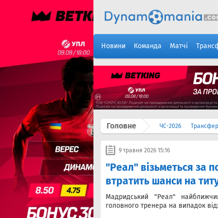
Новини
Команда
Матчі
Транс
Головне
ЧС-2026
Трансфе
9 травня 2026 15:16
"Реал" візьметься за п
втратить шанси на тит
Мадридський "Реал" найближч
головного тренера на випадок ві