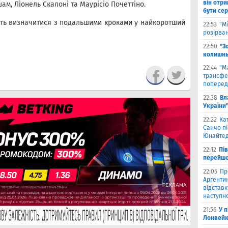
він отри
м, Ліонель Скалоні та Маурісіо Почеттіно.
бути се
ють визначитися з подальшими кроками у найкоротший
22:53
"М
розірва
22:50
"З
колишнь
22:44
"М
трансфе
поперед
22:38
Вл
України
22:22
Ка
Санчо пі
Юнайтед
22:12
Пі
перейшо
22:05
Пр
Аргентин
відставк
наступно
21:56
У 
Лонвейк