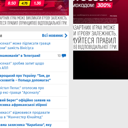
и
Всі новини:
рсенал" може підписати гравця
ни" замість Вінісіуса
инамоманія" в Телеграмі!
10
рсенал" зробив запит щодо
з АПЛ
вроцький про Україну: "Там, де
осковитів – Польща допомагає"
рістал Пелас" оголосив про
р екс-гравця "Арсеналу"
івий Берег" офіційно заявив на
исника африканської збірної
ьюкасл" відмовився продавати
ка в "Манчестер Юнайтед"
авма захисника "Карабаха", яку