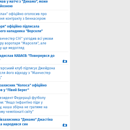
мав у матчі з "Динамо", може
рйозною
ілан" офіційно оголосив про
ння контракту з Беннасером
оря" офіційно підписала
ого нападника "Ворскли"
анчестер Сіті" узгодив всі умови
ру воротаря "Марселя", але
у ще медогляд
адислав КАБАЄВ: "Повернувся до
"
тарський клуб підписує Джейдона
сля його відходу з "Манчестер
"
взахисник "Колоса" офіційно
в у "Лівий Берег"
езидент Федерації футболу
и: "Якщо Інфантіно піде у
у, наша збірна не гратиме на
му чемпіонаті світу"
півзахисника "Динамо" Джастіна
а народився син