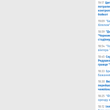
19:17
Циг
потрапи
контрол
бойкот
19:09
"Б
Хілялем
18:59
"Д
"Чорном
стадіону
18:54
"Т
вінгера
18:45
Ск
Редушко
гравця 
18:33
Бр
бажання
18:30
Ви
перейшов
чемпіона
18:25
"Ф
оренду 
18:12
Іл