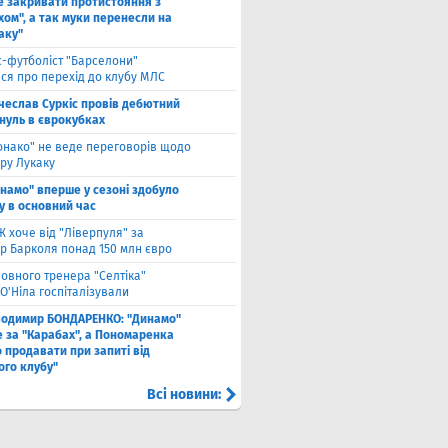
е закривати протистояння з
хом", а так муки перенесли на
аку"
с-футболіст "Барселони"
ся про перехід до клубу МЛС
чеслав Суркіс провів дебютний
 нуль в єврокубках
онако" не веде переговорів щодо
ру Лукаку
намо" вперше у сезоні здобуло
у в основний час
 хоче від "Ліверпуля" за
р Барколя понад 150 млн євро
ловного тренера "Селтіка"
О'Ніла госпіталізували
лодимир БОНДАРЕНКО: "Динамо"
е за "Карабах", а Пономаренка
 продавати при запиті від
ого клубу"
Всі новини: