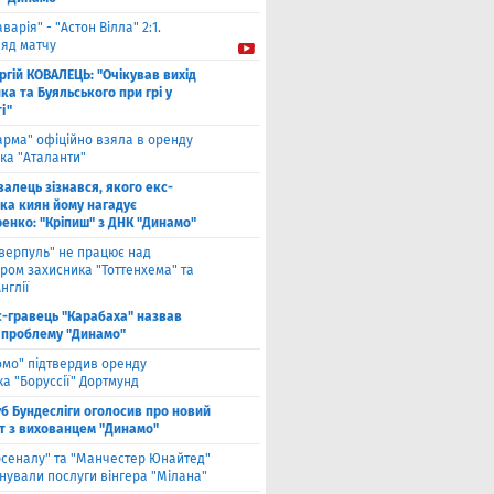
аварія" - "Астон Вілла" 2:1.
ляд матчу
ргій КОВАЛЕЦЬ: "Очікував вихід
а та Буяльського при грі у
і"
арма" офіційно взяла в оренду
ка "Аталанти"
валець зізнався, якого екс-
ка киян йому нагадує
енко: "Кріпиш" з ДНК "Динамо"
іверпуль" не працює над
ром захисника "Тоттенхема" та
нглії
с-гравець "Карабаха" назвав
 проблему "Динамо"
омо" підтвердив оренду
а "Боруссії" Дортмунд
б Бундесліги оголосив про новий
т з вихованцем "Динамо"
рсеналу" та "Манчестер Юнайтед"
нували послуги вінгера "Мілана"