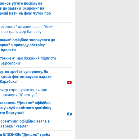
анков уп'яте поспіль не
в до заявки "Жирони" на
ьний матч на фоні чуток про
арселона" домовилася з "Аль-
" про трансфер Канселу
инамо" офіційно звернулося до
орця" з приводу обстрілу
 одеситів
оттенхем" має бажання підписти
 "Барселони"
рутив хребет супернику. Як
 своїм фінтом змусив падати
"Карабаха"
емер спростував чутки про
 покинути "Ювентус"
хованець "Динамо" офіційно
 у клуб з елітного дивізіону
ту Португалії
іорентина" офіційно взяла в
хавбека "Реала"
ля БЛИЗНЮК: "Динамо" треба