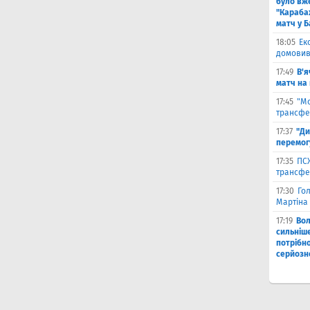
було вж
"Караба
матч у Б
18:05
Ек
домовив
17:49
В'я
матч на
17:45
"М
трансфе
17:37
"Ди
перемог
17:35
ПСЖ
трансфе
17:30
Го
Мартіна 
17:19
Во
сильніш
потрібно
серйозн