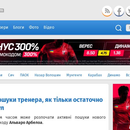
фери
Блоги
Фото
Відео
ри
Сич
ПАОК
Назар Волошин
Мунгенге
Карабах
Динамо
Вс
ошуки тренера, як тільки остаточно
ул
им часом може розпочати активні пошуки нового
дходу
Альваро Арбелоа
.