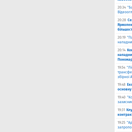
20:34
"Б
Відеоог
20:28
Се
Ярмоленк
більшост
20:19
"П
нападни
20:14
Ко
нападни
Пономар
19:54
"Л
трансфе
збірної А
19:48
Ек
основну
19:40
"К
захисник
19:31
Клу
контрак
19:25
"А
запропо