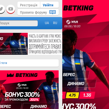
Реєстрація
Увійти
Правила форуму
UA
RU
і теги