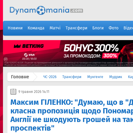
Новини
Команда
Матчі
Трансфери
Блоги
Фото
Віде
Головне
ЧС-2026
Трансфери
Мунгенге
Мудрик
Ка
9 травня 2026 14:11
Максим ГІЛЕНКО: "Думаю, що в "
класна пропозиція щодо Пономар
Англії не шкодують грошей на та
проспектів"