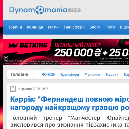
Новини
Команда
Матчі
Трансфери
Блоги
Фото
Віде
Головне
ЧС-2026
Трансфери
Мунгенге
Мудрик
Ка
9 травня 2026 13:36
Каррік: "Фернандеш повною мір
нагороду найкращому гравцю рок
Головний тренер "Манчестер Юнайт
висловився про визнання півзахисника т