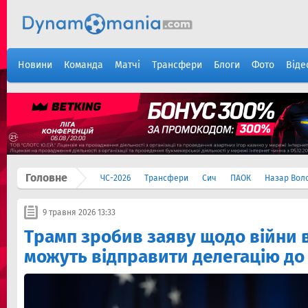
Новини
Команда
Матчі
Трансфери
Блоги
Фото
Віде
Головне
ЧС-2026
Трансфери
Сич
ПАОК
Назар Вол
9 травня 2026 13:33
Трамп зробив заяву щодо війни в
можуть відправити делегацію до