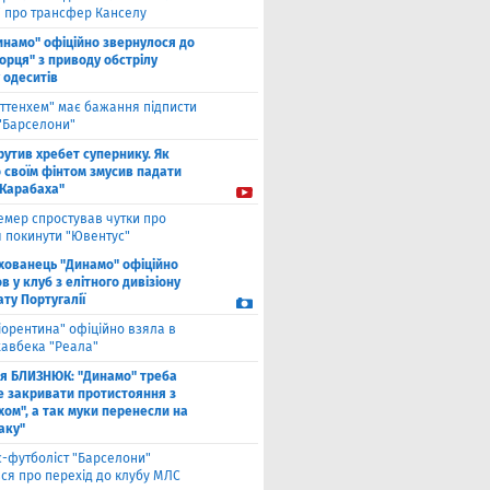
" про трансфер Канселу
инамо" офіційно звернулося до
орця" з приводу обстрілу
 одеситів
оттенхем" має бажання підписти
 "Барселони"
рутив хребет супернику. Як
 своїм фінтом змусив падати
"Карабаха"
емер спростував чутки про
 покинути "Ювентус"
хованець "Динамо" офіційно
 у клуб з елітного дивізіону
ту Португалії
іорентина" офіційно взяла в
хавбека "Реала"
ля БЛИЗНЮК: "Динамо" треба
е закривати протистояння з
хом", а так муки перенесли на
аку"
с-футболіст "Барселони"
ся про перехід до клубу МЛС