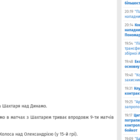
більшост
20:19
"П
нападни
20:14
Ко
нападни
Пономар
19:54
"Л
трансфе
збірної А
19:48
Ек
основну
19:40
"К
захисник
19:31
Клу
контрак
19:25
"А
а Шахтаря над Динамо.
запропо
19:17
Циг
о в матчах з Шахтарем триває впродовж 9-ти матчів
потрапи
контрол
бойкот
Колоса над Олександрією (у 15-й грі).
19:09
"Б