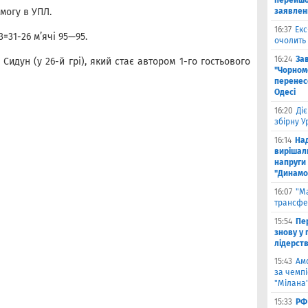
перейшо
могу в УПЛ.
заявлен
16:37
Екс
=31-26 м’ячі 95—95.
очолить 
16:24
За
идун (у 26-й грі), який стає автором 1-го гостьового
"Чорномо
перенесе
Одесі
16:20
Ді
збірну 
16:14
На
вирішал
напруги 
"Динамо
16:07
"М
трансфе
15:54
Пе
знову у г
лідерст
15:43
Ам
за чемпі
"Мілана
15:33
РФ