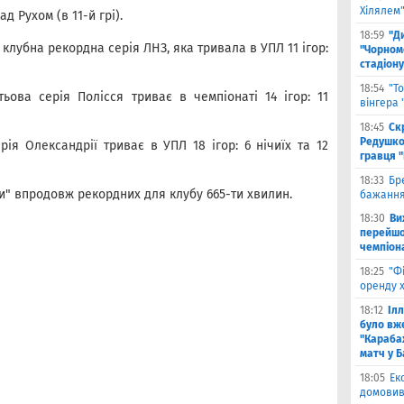
Хілялем
д Рухом (в 11-й грі).
18:59
"Д
лубна рекордна серія ЛНЗ, яка тривала в УПЛ 11 ігор:
"Чорном
стадіону
18:54
"Т
ьова серія Полісся триває в чемпіонаті 14 ігор: 11
вінгера
18:45
Ск
Редушко
ія Олександрії триває в УПЛ 18 ігор: 6 нічиїх та 12
гравця 
18:33
Бр
и" впродовж рекордних для клубу 665-ти хвилин.
бажання
18:30
Ви
перейшов
чемпіона
18:25
"Ф
оренду 
18:12
Іл
було вж
"Караба
матч у Б
18:05
Ек
домовив