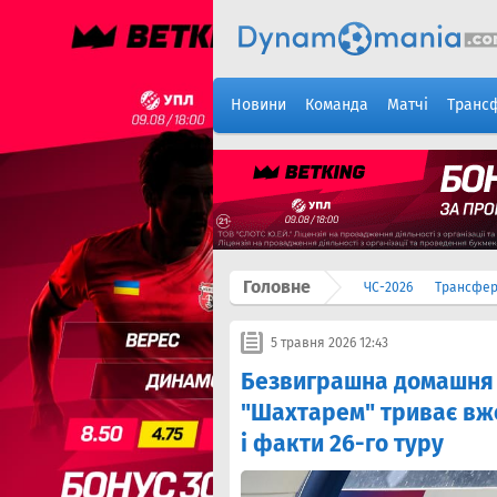
Новини
Команда
Матчі
Транс
Головне
ЧС-2026
Трансфе
5 травня 2026 12:43
Безвиграшна домашня с
"Шахтарем" триває вже 
і факти 26-го туру