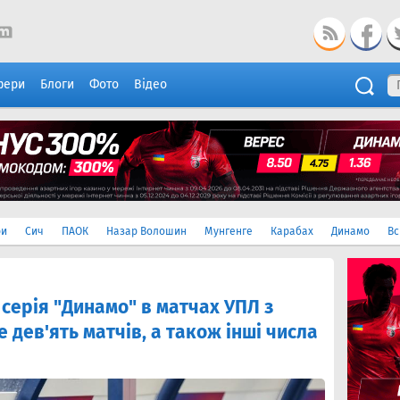
фери
Блоги
Фото
Відео
ри
Сич
ПАОК
Назар Волошин
Мунгенге
Карабах
Динамо
Вс
ерія "Динамо" в матчах УПЛ з
дев'ять матчів, а також інші числа