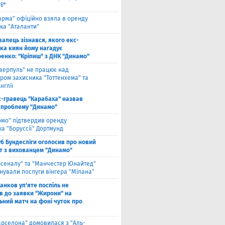
і"
арма" офіційно взяла в оренду
ка "Аталанти"
валець зізнався, якого екс-
ка киян йому нагадує
енко: "Кріпиш" з ДНК "Динамо"
іверпуль" не працює над
ром захисника "Тоттенхема" та
нглії
с-гравець "Карабаха" назвав
 проблему "Динамо"
омо" підтвердив оренду
а "Боруссії" Дортмунд
б Бундесліги оголосив про новий
т з вихованцем "Динамо"
рсеналу" та "Манчестер Юнайтед"
нували послуги вінгера "Мілана"
анков уп'яте поспіль не
в до заявки "Жирони" на
ьний матч на фоні чуток про
арселона" домовилася з "Аль-