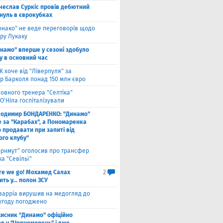
чеслав Суркіс провів дебютний
 нуль в єврокубках
онако" не веде переговорів щодо
ру Лукаку
намо" вперше у сезоні здобуло
у в основний час
 хоче від "Ліверпуля" за
р Барколя понад 150 млн євро
ловного тренера "Селтіка"
О'Ніла госпіталізували
лодимир БОНДАРЕНКО: "Динамо"
е за "Карабах", а Пономаренка
 продавати при запиті від
ого клубу"
орнмут" оголосив про трансфер
а "Севільї"
re we go! Мохамед Салах
2
ть у... полон ЗСУ
варріа вирушив на медогляд до
 угоду погоджено
хисник "Динамо" офіційно