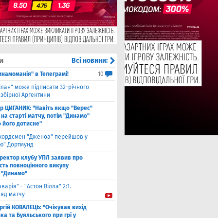
и
Всі новини:
инамоманія" в Телеграмі!
10
ілан" може підписати 32-річного
збірної Аргентини
ор ЦИГАНИК: "Навіть якщо "Верес"
 на старті матчу, потім "Динамо"
о його дотисне"
кордсмен "Дженоа" перейшов у
ію" Дортмунд
ректор клубу УПЛ заявив про
сть повноцінного викупу
 "Динамо"
аварія" - "Астон Вілла" 2:1.
ляд матчу
ргій КОВАЛЕЦЬ: "Очікував вихід
а та Буяльського при грі у