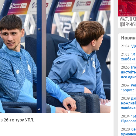
Новин
21:04
"Д
21:03
"М
хавбека 
20:55
Іг
вистоїть
все одн
20:47
Ре
"Борусс
20:39
Ди
можливі
хавбека
20:34
"Б
з 26-го туру УПЛ.
Відеоог
20:28
Се
Ярмоленк