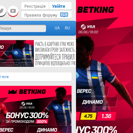
Реєстрація
Увійти
Правила форуму
UA
RU
і теги