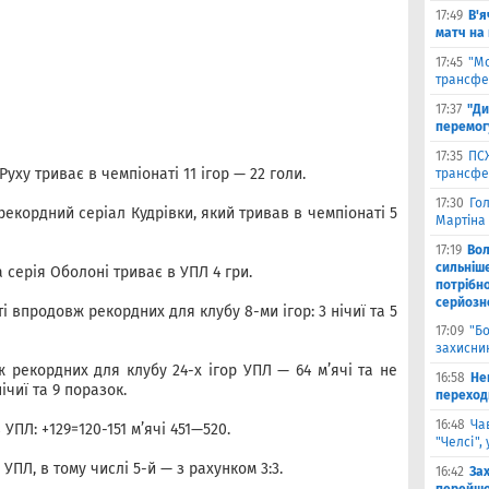
17:49
В'я
матч на
17:45
"М
трансфе
17:37
"Ди
перемог
17:35
ПСЖ
уху триває в чемпіонаті 11 ігор — 22 голи.
трансфе
17:30
Го
кордний серіал Кудрівки, який тривав в чемпіонаті 5
Мартіна 
17:19
Во
сильніш
серія Оболоні триває в УПЛ 4 гри.
потрібно
серйозн
і впродовж рекордних для клубу 8-ми ігор: 3 нічиї та 5
17:09
"Б
захисник
 рекордних для клубу 24-х ігор УПЛ — 64 м’ячі та не
16:58
He
ічиї та 9 поразок.
переходи
16:48
Ча
УПЛ: +129=120-151 м’ячі 451—520.
"Челсі",
УПЛ, в тому числі 5-й — з рахунком 3:3.
16:42
За