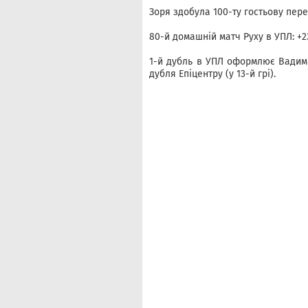
Зоря здобула 100-ту гостьову пере
80-й домашній матч Руху в УПЛ: +23
1-й дубль в УПЛ оформлює Вадим С
дубля Епіцентру (у 13-й грі).