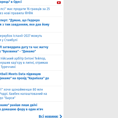
орець" в Одесі
елсі" має продати 16 гравців за 25
рез нові правила ФІФА
сперт: "Думаю, що Герреро
я з тим завданням, яке дав йому
еркубок Іспанії-2027 можуть
 у Стамбулі
Л затвердила дату та час матчу
у "Буковина" - "Динамо"
глійський арбітр Ентоні Тейлор,
ершив кар'єру в липні, отримав
 Туреччині
otball Meets Data підвищив
Динамо" на прохід "Карабаха" до
іті" хоче щонайменше 80 млн
 Родрі. Хавбек налаштований на
до "Барси"
намо" раніше лише двічі
о домашню фору в один м'яч
Всі новини: