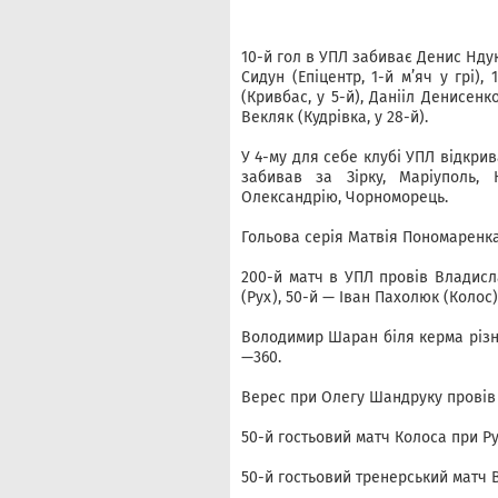
10-й гол в УПЛ забиває Денис Нду
Сидун (Епіцентр, 1-й м’яч у грі),
(Кривбас, у 5-й), Данііл Денисенко
Векляк (Кудрівка, у 28-й).
У 4-му для себе клубі УПЛ відкрив
забивав за Зірку, Маріуполь,
Олександрію, Чорноморець.
Гольова серія Матвія Пономаренка 
200-й матч в УПЛ провів Владисла
(Рух), 50-й — Іван Пахолюк (Колос),
Володимир Шаран біля керма різних
—360.
Верес при Олегу Шандруку провів 7
50-й гостьовий матч Колоса при Ру
50-й гостьовий тренерський матч В