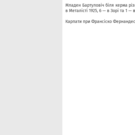
Младен Бартуловіч біля керма різн
в Металісті 1925, 6 — в Зорі та 1 — в
Карпати при Франсіско Фернандесу 