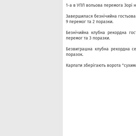
1-а в УПЛ вольова перемога Зорі на
Завершилася безнічийна гостьова к
9 перемог та 2 поразки.
Безнічийна клубна рекордна гост
перемог та 3 поразки.
Безвиграшна клубна рекордна сер
поразок.
Карпати зберігають ворота "сухим