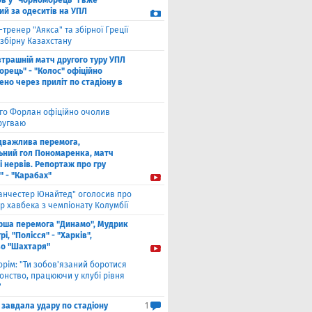
в у "Чорноморець" і вже
ий за одеситів на УПЛ
-тренер "Аякса" та збірної Греції
збірну Казахстану
втрашній матч другого туру УПЛ
рець" - "Колос" офіційно
но через приліт по стадіону в
єго Форлан офіційно очолив
Уругваю
дважлива перемога,
ьний гол Пономаренка, матч
і нервів. Репортаж про гру
" - "Карабах"
анчестер Юнайтед" оголосив про
р хавбека з чемпіонату Колумбії
рша перемога "Динамо", Мудрик
рі, "Полісся" - "Харків",
во "Шахтаря"
орім: "Ти зобов'язаний боротися
онство, працюючи у клубі рівня
"
 завдала удару по стадіону
1