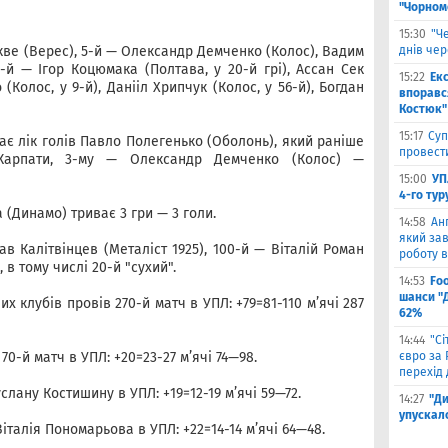
"Чорном
15:30
"Ч
кве (Верес), 5-й — Олександр Демченко (Колос), Вадим
днів че
 1-й — Ігор Коцюмака (Полтава, у 20-й грі), Ассан Сек
15:22
Ек
 (Колос, у 9-й), Данііл Хрипчук (Колос, у 56-й), Богдан
впоравс
Костюк"
15:17
Суп
ає лік голів Павло Полегенько (Оболонь), який раніше
провести
 Карпати, 3-му — Олександр Демченко (Колос) —
15:00
УП
4-го тур
(Динамо) триває 3 гри — 3 голи.
14:58
Ан
який зав
в Калітвінцев (Металіст 1925), 100-й — Віталій Роман
роботу в
 в тому числі 20-й "сухий".
14:53
Fo
шанси "
 клубів провів 270-й матч в УПЛ: +79=81-110 м’ячі 287
62%
14:44
"С
0-й матч в УПЛ: +20=23-27 м’ячі 74—98.
євро за
перехід 
слану Костишину в УПЛ: +19=12-19 м’ячі 59—72.
14:27
"Ди
упускал
італія Пономарьова в УПЛ: +22=14-14 м’ячі 64—48.