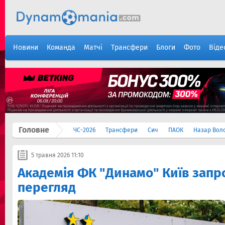
Новини
Команда
Матчі
Трансфери
Блоги
Фото
Віде
Головне
ЧС-2026
Трансфери
Сич
ПАОК
Назар Вол
5 травня 2026 11:10
Академія ФК "Динамо" Київ запр
перегляд