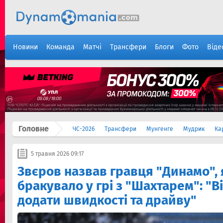
Новини
Команда
Матчі
Трансфери
Блоги
Фото
Віде
Головне
ЧС-2026
Трансфери
Мунгенге
Мудрик
Ка
5 травня 2026 09:17
Звєров назвав гравця "Динамо",
бракувало у грі з "Шахтарем": "Ві
додати швидкості та драйву"