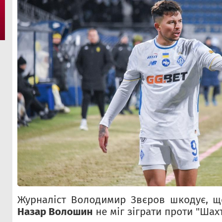
Журналіст Володимир Звєров шкодує, щ
Назар Волошин
не міг зіграти проти "Шахт