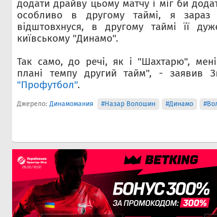
додати драйву цьому матчу і міг би додат
особливо в другому таймі, я зараз 
відштовхнуся, в другому таймі її дуж
київському "Динамо".
Так само, до речі, як і "Шахтарю", мен
плані темпу другий тайм", - заявив 
"Профутбол"
.
Джерело:
Динамомания
#Назар Волошин
#Динамо
#Во