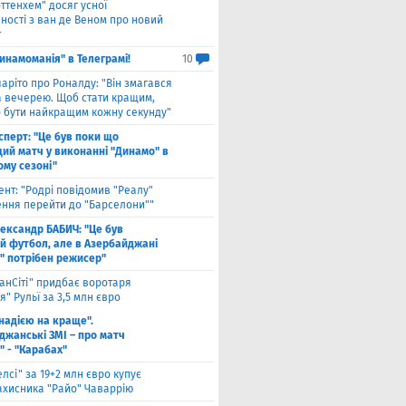
оттенхем" досяг усної
ності з ван де Веном про новий
т
инамоманія" в Телеграмі!
10
чаріто про Роналду: "Він змагався
а вечерею. Щоб стати кращим,
о бути найкращим кожну секунду"
сперт: "Це був поки що
ий матч у виконанні "Динамо" в
ому сезоні"
ент: "Родрі повідомив "Реалу"
ення перейти до "Барселони""
ександр БАБИЧ: "Це був
й футбол, але в Азербайджані
" потрібен режисер"
анСіті" придбає воротаря
" Рульї за 3,5 млн євро
 надією на краще".
джанські ЗМІ – про матч
" - "Карабах"
елсі" за 19+2 млн євро купує
ахисника "Райо" Чаваррію