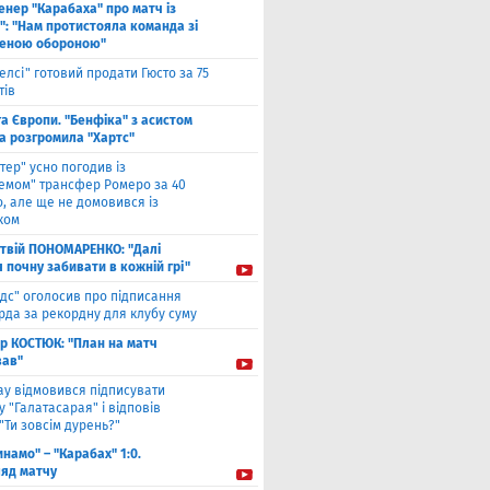
енер "Карабаха" про матч із
": "Нам протистояла команда зі
еною обороною"
елсі" готовий продати Гюсто за 75
тів
га Європи. "Бенфіка" з асистом
а розгромила "Хартс"
нтер" усно погодив із
хемом" трансфер Ромеро за 40
, але ще не домовився із
ком
твiй ПОНОМАРЕНКО: "Далі
я почну забивати в кожній грі"
ідс" оголосив про підписання
да за рекордну для клубу суму
ор КОСТЮК: "План на матч
ав"
ау відмовився підписувати
 "Галатасарая" і відповів
"Ти зовсім дурень?"
инамо" – "Карабах" 1:0.
ляд матчу