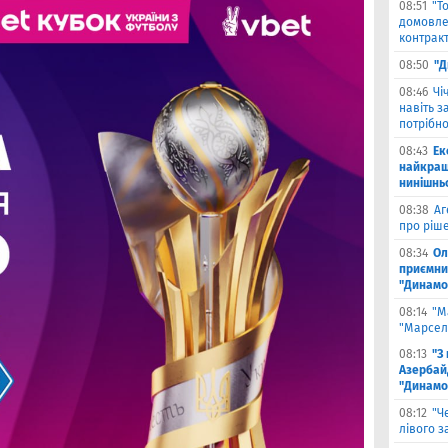
08:51
"Т
домовле
контрак
08:50
"Д
08:46
Чi
навіть з
потрібн
08:43
Ек
найкращ
нинішнь
08:38
Аг
про ріш
08:34
Ол
приємни
"Динамо
08:14
"М
"Марселя
08:13
"З
Азербай
"Динамо
08:12
"Ч
лівого з