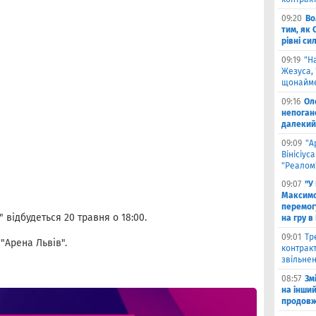
09:20
Во
тим, як 
рівні си
09:19
"Н
Жезуса,
щонайме
09:16
Ол
непоган
далекий
09:09
"А
Вінісіус
"Реалом
09:07
"У
Максимо
перемог
 відбудеться 20 травня о 18:00.
на гру в
09:01
Тр
"Арена Львів".
контракт
звільнен
08:57
Зм
на інши
продовжи