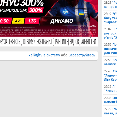
23:21
"Ре
контракт
23:10
"У
боку УЄ
"Карабах
23:07
Лі
розгроми
м'ячів "
22:56
По
визначен
ДАК 190
Увійдіть в систему
або
Зареєструйтесь
22:53
Ко
агентом.
22:48
Сі
"Андерле
Ліги Єв
22:36
Лі
"Бешикт
22:33
Ек
момент 
22:29
Іг
казав, 