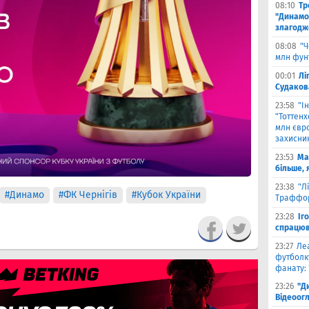
08:10
Тр
"Динамо
злагодж
08:08
"Ч
млн фун
00:01
Лі
Судаков
23:58
"І
"Тоттен
млн євро
захисни
23:53
Ма
більше, 
23:38
"Л
#Динамо
#ФК Чернігів
#Кубок України
Траффор
23:28
Іг
спрацюв
23:27
Ле
футболку
фанату: 
23:26
"Д
Відеоог