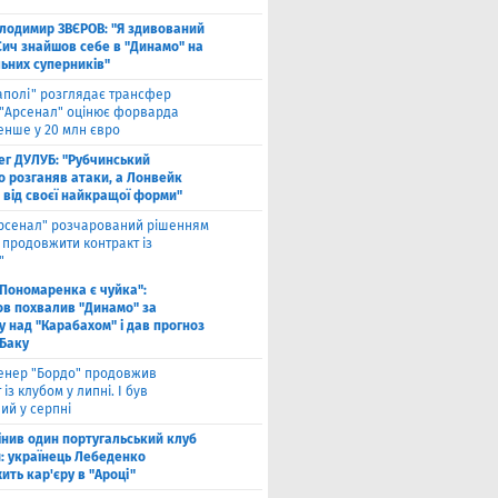
лодимир ЗВЄРОВ: "Я здивований
Сич знайшов себе в "Динамо" на
льних суперників"
аполі" розглядає трансфер
 "Арсенал" оцінює форварда
нше у 20 млн євро
ег ДУЛУБ: "Рубчинський
о розганяв атаки, а Лонвейк
 від своєї найкращої форми"
рсенал" розчарований рішенням
а продовжити контракт із
"
 Пономаренка є чуйка":
в похвалив "Динамо" за
у над "Карабахом" і дав прогноз
 Баку
енер "Бордо" продовжив
 із клубом у липні. І був
ий у серпні
інив один португальський клуб
й: українець Лебеденко
ть кар'єру в "Ароці"