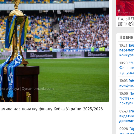
Новин
10:21
Та
перемог
конкуре
10:20
"М
Фернанд
відпуска
10:03
УА
конфлік
10:00
Пе
"Тоттен
призупи
начила час початку фіналу Кубка України-2025/2026.
09:43
Іг
видатни
допомага
09:28
"А
контрак