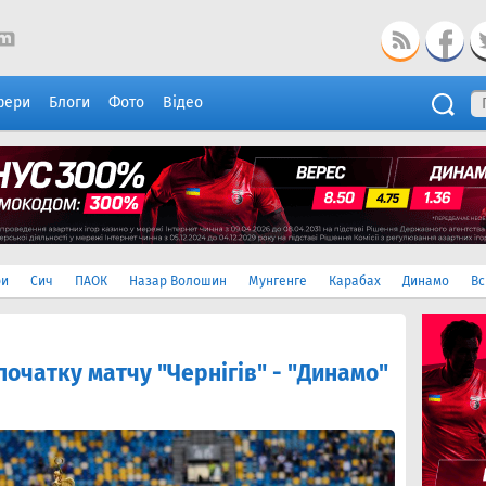
фери
Блоги
Фото
Відео
ри
Сич
ПАОК
Назар Волошин
Мунгенге
Карабах
Динамо
Вс
початку матчу "Чернігів" - "Динамо"