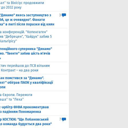
ал" та Вінісіус продовжили
 до 2032 року
 "Динамо" якесь заступництво з
3
ФА, це ж очевидно". Фанати
а" в люті після поразки від киян
га конференцій. "Копенгаген"
в "Дебрецен", "Хайдук" забив 5
Жальгірісу"
тенційного суперника "Динамо"
о. "Твенте" забив шість м'ячів
4
стич перейшов до ПСВ вільним
 Контракт – на два роки
кан помстився за "Динамо".
хт" обіграв ПАОК у кваліфікації
ропи
га Європи. Перемоги
аша" та "Леха"
с-арбітр ФІФА прокоментував
із падінням Пономаренка
ор КОСТЮК: "Ще Лобановський
7
що команда будується два роки"