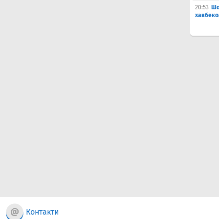
20:53
Шо
хавбеко
Контакти