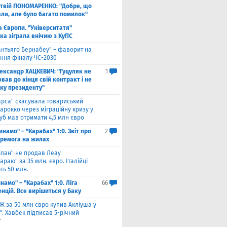
твій ПОНОМАРЕНКО: "Добре, що
али, але було багато помилок"
а Європи. "Університатя"
ка зіграла внічию з КуПС
антьяго Бернабеу" – фаворит на
ння фіналу ЧС-2030
ександр ХАЦКЕВИЧ: "Гуцуляк не
1
ав до кінця свій контракт і не
уку президенту"
арса" скасувала товариський
арокко через міграційну кризу у
луб мав отримати 4,5 млн євро
инамо" – "Карабах" 1:0. Звіт про
2
еремога на жилах
ілан" не продав Леау
араю" за 35 млн. євро. Італійці
ть 50 млн.
намо" – "Карабах" 1:0. Ліга
66
нцій. Все вирішиться у Баку
Ж за 50 млн євро купив Акліуша у
. Хавбек підписав 5-річний
т