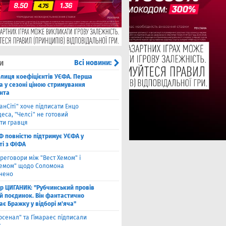
и
Всі новини:
блиця коефіцієнтів УЄФА. Перша
а у сезоні ціною стримування
нта
анСіті" хоче підписати Енцо
еса, "Челсі" не готовий
ти гравця
Ф повністю підтримує УЄФА у
ті з ФІФА
реговори між "Вест Хемом" і
хемом" щодо Соломона
нено
ор ЦИГАНИК: "Рубчинський провів
й поєдинок. Він фантастично
є Бражку у відборі м'яча"
рсенал" та Гімараес підписали
т