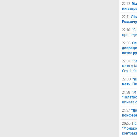
22:22
Ма
ми вигр
22:11
Ліг
Романчу
22:10
"С
проведе
22:03
Ол
допрацюв
потис р
22:01
"Б
матч у М
Сеуті. К
22:00
"Д
матч. П
21:58
"М
"Галатас
вимагаю
21:57
"Ди
конфере
20:55
ПС
"Монако"
контрак