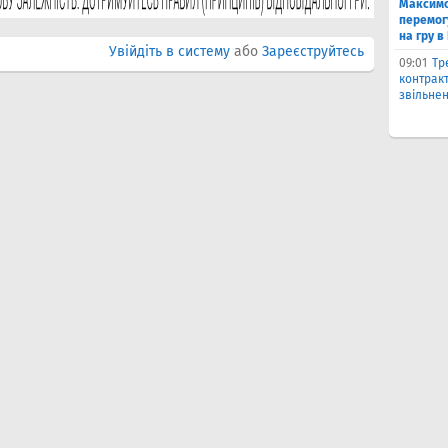
Максимо
перемог
на гру в
Увійдіть в систему
або
Зареєструйтесь
09:01
Тр
контракт
звільнен