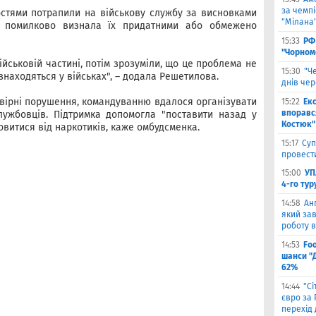
за чемпі
ностями потрапили на військову службу за висновками
"Мілана
яка помилково визнала їх придатними або обмежено
15:33
РФ
"Чорном
ійськовій частині, потім зрозуміли, що це проблема не
15:30
"Ч
знаходяться у військах", – додала Решетилова.
днів че
овірні порушення, командуванню вдалося організувати
15:22
Ек
впоравс
лужбовців. Підтримка допомогла "поставити назад у
Костюк"
мовитися від наркотиків, каже омбудсменка.
15:17
Суп
провести
15:00
УП
4-го тур
14:58
Ан
який зав
роботу в
14:53
Fo
шанси "
62%
14:44
"С
євро за
перехід 