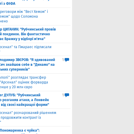
ті з ФІФА
реговори між "Вест Хемом" і
хемом" щодо Соломона
нено
ор ЦИГАНИК: "Рубчинський провів
й поєдинок. Він фантастично
є Бражку у відборі м'яча"
рсенал" та Гімараес підписали
т
лодимир ЗВЄРОВ: "Я здивований
1
Сич знайшов себе в "Динамо" на
льних суперників"
аполі" розглядає трансфер
 "Арсенал" оцінює форварда
нше у 20 млн євро
ег ДУЛУБ: "Рубчинський
1
о розганяв атаки, а Лонвейк
 від своєї найкращої форми"
рсенал" розчарований рішенням
а продовжити контракт із
"
 Пономаренка є чуйка":