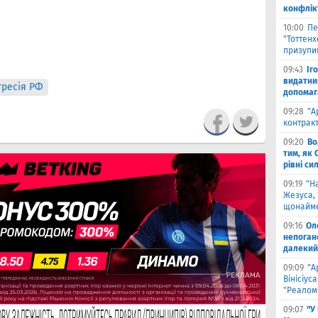
конфлік
10:00
Пе
"Тоттен
призупи
09:43
Іг
видатни
гресія РФ
допомага
09:28
"А
контрак
09:20
Во
тим, як 
рівні си
09:19
"Н
Жезуса,
щонайме
09:16
Ол
непоган
далекий
09:09
"А
Вінісіус
"Реалом
09:07
"У