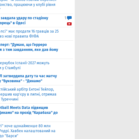
онство, працюючи у клубі рівня
"
 завдала удару по стадіону
1
орець" в Одесі
елсі" має продати 16 гравців за 25
рез нові правила ФІФА
сперт: "Думаю, що Герреро
я з тим завданням, яке дав йому
еркубок Іспанії-2027 можуть
 у Стамбулі
Л затвердила дату та час матчу
у "Буковина" - "Динамо"
глійський арбітр Ентоні Тейлор,
ершив кар'єру в липні, отримав
 Туреччині
otball Meets Data підвищив
Динамо" на прохід "Карабаха" до
іті" хоче щонайменше 80 млн
 Родрі. Хавбек налаштований на
до "Барси"