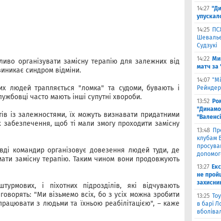
14:27
"Ди
упускал
14:25
ПС
Шевальє 
Судзукі
14:22
Ми
иво організувати замісну терапію для залежних від
матч за
 виникає синдром відміни.
14:07
"Мі
их людей трапляється "ломка" та судоми, бувають і
Рейндерс
службовці часто мають інші супутні хвороби.
13:52
Ром
"Динамо"
тів із залежностями, їх можуть визнавати придатними
"Валенс
х забезпечення, щоб ті мали змогу проходити замісну
13:48
Пр
клубам Б
просува
авді командир організовує довезення людей туди, де
допомог
ати замісну терапію. Таким чином вони продовжують
13:27
Екс
не прой
захисни
урмових, і піхотних підрозділів, які відчувають
оворять: "Ми візьмемо всіх, бо з усіх можна зробити
13:25
Тоу
працювати з людьми та їхньою реабілітацією", – каже
в барі Л
вболіва