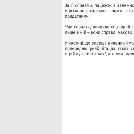
За її словами, пацієнти з залеж
військово-лікарської комісії, 
придатними.
"Ми спочатку виявили їх в одній в
лише в ній – вони справді масово 
У частині, де вперше виявили йм
попередню реабілітацію таких с
стрій дуже багатьох", а також від