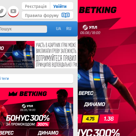
Реєстрація
Увійти
Правила форуму
UA
RU
і теги