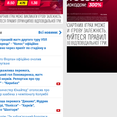
и
Всі новини:
втрашній матч другого туру УПЛ
рець" - "Колос" офіційно
но через приліт по стадіону в
єго Форлан офіційно очолив
Уругваю
дважлива перемога,
ьний гол Пономаренка, матч
і нервів. Репортаж про гру
" - "Карабах"
анчестер Юнайтед" оголосив про
р хавбека з чемпіонату Колумбії
рша перемога "Динамо", Мудрик
рі, "Полісся" - "Харків",
во "Шахтаря"
орім: "Ти зобов'язаний боротися