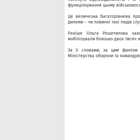
функціонування цьому військовос
Це величезна багаторівнева пр
дилеми – чи повинні такі люди слу
Раніше Ольга Решетилова заяв
мобілізували близько двох тисяч н
За її словами, за цим фактом 
Міністерства оборони та командув