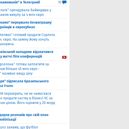
намоманія" в Телеграмі!
10
ельта" орендувала Байиндира у
авом викупу за 4 млн євро
инамо" перервало безвиграшну
раїнців в єврокубках
тлетико" готовий продати Сорлота
н. євро. На заміну йому хочуть
лаховича
раїнський нападник відзначився
у матчі Ліги конференцій
рселона" готова заплатити за
охи більше 45 млн євро -
" називає вищу ціну
оря" підписала бразильського
ка Італо
А перевірить, чи не намагався
о продати частку в бізнесі ЧС за
ою ціною. Його оцінили у 20 млрд
оров розповів про свій план
мобілізації
улз заявив, що футбол