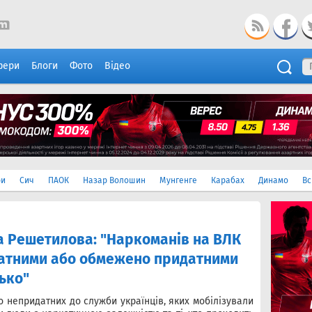
фери
Блоги
Фото
Відео
ри
Сич
ПАОК
Назар Волошин
Мунгенге
Карабах
Динамо
Вс
а Решетилова: "Наркоманів на ВЛК
атними або обмежено придатними
ько"
о непридатних до служби українців, яких мобілізували