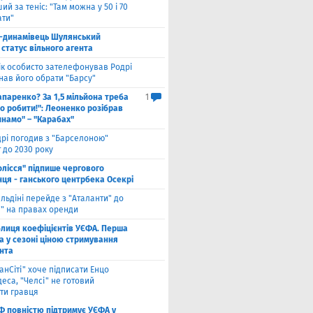
ий за теніс: "Там можна у 50 і 70
ати"
-динамівець Шулянський
статус вільного агента
к особисто зателефонував Родрі
нав його обрати "Барсу"
паренко? За 1,5 мільйона треба
1
о робити!": Леоненко розібрав
инамо" – "Карабах"
рі погодив з "Барселоною"
 до 2030 року
олісся" підпише чергового
ця - ганського центрбека Осекрі
льдіні перейде з "Аталанти" до
і" на правах оренди
блиця коефіцієнтів УЄФА. Перша
а у сезоні ціною стримування
нта
анСіті" хоче підписати Енцо
еса, "Челсі" не готовий
ти гравця
Ф повністю підтримує УЄФА у