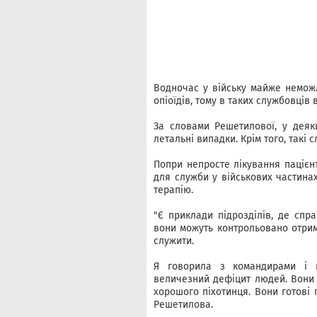
Водночас у війську майже неможл
опіоїдів, тому в таких службовців
За словами Решетилової, у деяк
летальні випадки. Крім того, такі 
Попри непросте лікування пацієн
для служби у військових частина
терапію.
"Є приклади підрозділів, де спр
вони можуть контрольовано отрим
служити.
Я говорила з командирами і шт
величезний дефіцит людей. Вони г
хорошого піхотинця. Вони готові 
Решетилова.