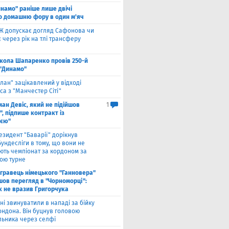
намо" раніше лише двічі
о домашню фору в один м'яч
Ж допускає догляд Сафонова чи
через рік на тлі трансферу
кола Шапаренко провів 250-й
 "Динамо"
лан" зацікавлений у відході
а з "Манчестер Сіті"
ан Девіс, який не підійшов
1
, підпише контракт із
ією"
езидент "Баварії" дорікнув
ундесліги в тому, що вони не
ють чемпіонат за кордоном за
ою турне
гравець німецького "Ганновера"
шов перегляд в "Чорноморці":
к не вразив Григорчука
ні звинуватили в нападі за бійку
ондона. Він буцнув головою
льника через селфі