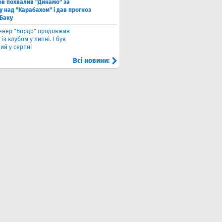
в похвалив "Динамо" за
у над "Карабахом" і дав прогноз
 Баку
енер "Бордо" продовжив
 із клубом у липні. І був
ий у серпні
Всі новини: