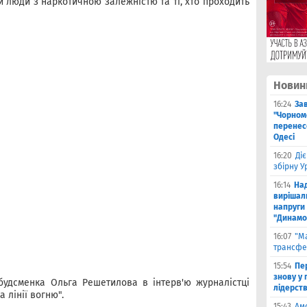
ли люди з наркотичною залежністю та ті, хто проходить
Новин
16:24
За
"Чорномо
перенесе
Одесі
16:20
Ді
збірну 
16:14
На
вирішал
напруги 
"Динамо
16:07
"М
трансфе
15:54
Пе
знову у г
будсменка Ольга Решетилова в інтерв'ю журналістці
лідерст
 лінії вогню".
15:43
Ам