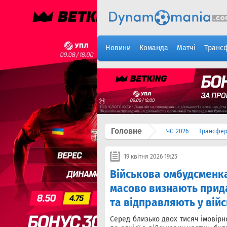
Новини
Команда
Матчі
Транс
Головне
ЧС-2026
Трансфе
19 квітня 2026 19:25
Військова омбудсменк
масово визнають прид
та відправляють у війс
Серед близько двох тисяч імовірн