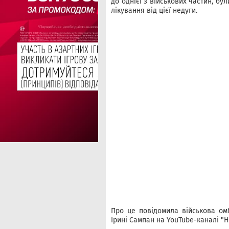
до однієї з військових частин, бу
лікування від цієї недуги.
Про це повідомила військова ом
Ірині Сампан на YouTube-каналі "На