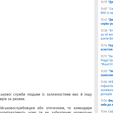
13:15
"Ди
13:07
"С
МЮ із пр
12:47
"Д
серію ук
12:36
"А
за 40 мл
взяти В
12:14
Ук
асистом 
12:11
"Ба
Родрі тр
"МанСіті
12:02
"З
захисни
11:56
УЄФ
Інфантін
занижен
ськової служби людьми із залежностями має й іншу
доларів
ирів за ризики.
11:54
Фед
змін до 
ійськовослужбовцем або оточенням, то командири
11:44
Ско
х запитуватимуть: чому ти не забезпечив нормальне