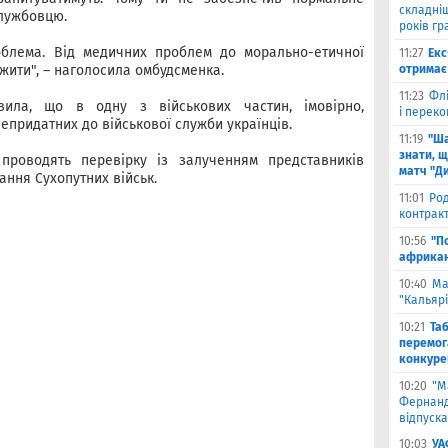
складніш
лужбовцю.
років гр
облема. Від медичних проблем до морально-етичної
11:27
Екс
жити", – наголосила омбудсменка.
отримає 
11:23
Флі
ила, що в одну з військових частин, імовірно,
і переко
епридатних до військової служби українців.
11:19
"Ша
знати, щ
проводять перевірку із залученням представників
матч "Д
ання Сухопутних військ.
11:01
Род
контракт
10:56
"П
африкан
10:40
Ма
"Кальяр
10:21
Та
перемог
конкуре
10:20
"М
Фернанд
відпуска
10:03
УА