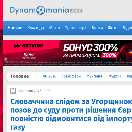
Новини
Команда
Матчі
Трансфери
Блоги
Фото
Віде
Головне
ЧС-2026
Трансфери
Мунгенге
Мудрик
Ка
18 квітня 2026 10:37
Словаччина слідом за Угорщино
позов до суду проти рішення Єв
повністю відмовитися від імпорт
газу