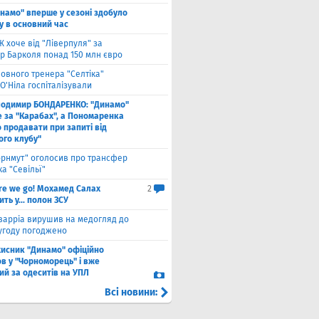
намо" вперше у сезоні здобуло
у в основний час
 хоче від "Ліверпуля" за
р Барколя понад 150 млн євро
ловного тренера "Селтіка"
О'Ніла госпіталізували
лодимир БОНДАРЕНКО: "Динамо"
е за "Карабах", а Пономаренка
 продавати при запиті від
ого клубу"
орнмут" оголосив про трансфер
а "Севільї"
re we go! Мохамед Салах
2
ть у... полон ЗСУ
варріа вирушив на медогляд до
 угоду погоджено
хисник "Динамо" офіційно
в у "Чорноморець" і вже
ий за одеситів на УПЛ
Всі новини: