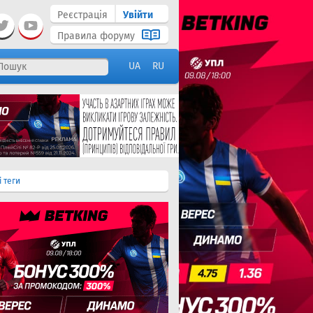
Реєстрація
Увійти
Правила форуму
UA
RU
і теги