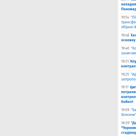
нападни
Пономар
19:54
"Л
трансфе
збірної А
19:48
Ек
основну
19:40
"К
захисник
19:31
Клу
контрак
19:25
"А
запропо
19:17
Циг
потрапи
контрол
бойкот
19:09
"Б
Хілялем
18:59
"Д
"Чорном
стадіону