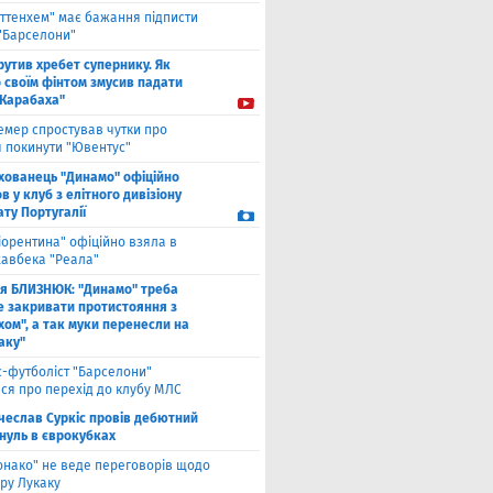
оттенхем" має бажання підписти
 "Барселони"
рутив хребет супернику. Як
 своїм фінтом змусив падати
"Карабаха"
емер спростував чутки про
 покинути "Ювентус"
хованець "Динамо" офіційно
 у клуб з елітного дивізіону
ту Португалії
іорентина" офіційно взяла в
хавбека "Реала"
ля БЛИЗНЮК: "Динамо" треба
е закривати протистояння з
хом", а так муки перенесли на
аку"
с-футболіст "Барселони"
ся про перехід до клубу МЛС
чеслав Суркіс провів дебютний
 нуль в єврокубках
онако" не веде переговорів щодо
ру Лукаку