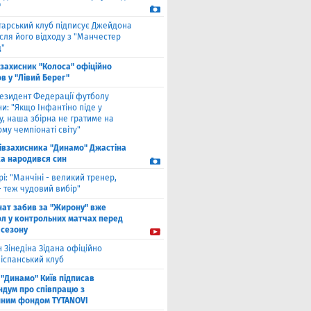
"
тарський клуб підписує Джейдона
сля його відходу з "Манчестер
"
взахисник "Колоса" офіційно
в у "Лівий Берег"
езидент Федерації футболу
и: "Якщо Інфантіно піде у
у, наша збірна не гратиме на
му чемпіонаті світу"
півзахисника "Динамо" Джастіна
а народився син
рі: "Манчіні - великий тренер,
- теж чудовий вибір"
нат забив за "Жирону" вже
ол у контрольних матчах перед
 сезону
 Зінедіна Зідана офіційно
 іспанський клуб
"Динамо" Київ підписав
дум про співпрацю з
йним фондом TYTANOVI