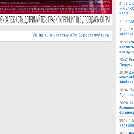
21:08
Ді
мій улюб
часів"
21:04
"Д
21:03
"М
хавбека 
Увійдіть в систему
або
Зареєструйтесь
20:55
Іг
вистоїть
все одн
20:47
Ре
"Борусс
20:39
Ди
можливі
хавбека
20:34
"Б
Відеоог
20:28
Се
Ярмоленк
більшост
20:19
"П
нападни
20:14
Ко