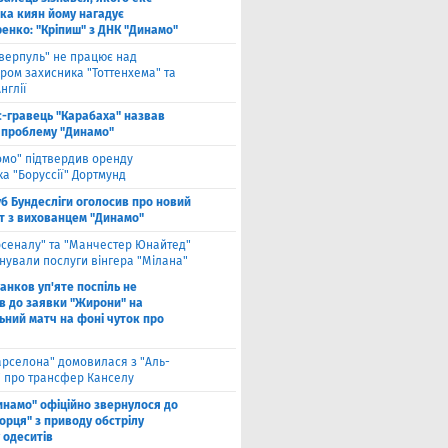
ка киян йому нагадує
енко: "Кріпиш" з ДНК "Динамо"
іверпуль" не працює над
ром захисника "Тоттенхема" та
нглії
с-гравець "Карабаха" назвав
 проблему "Динамо"
омо" підтвердив оренду
а "Боруссії" Дортмунд
б Бундесліги оголосив про новий
т з вихованцем "Динамо"
рсеналу" та "Манчестер Юнайтед"
нували послуги вінгера "Мілана"
анков уп'яте поспіль не
в до заявки "Жирони" на
ьний матч на фоні чуток про
арселона" домовилася з "Аль-
" про трансфер Канселу
инамо" офіційно звернулося до
орця" з приводу обстрілу
 одеситів