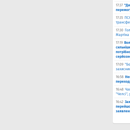
17:37
"Ди
перемог
17:35
ПСЖ
трансфе
17:30
Го
Мартіна 
17:19
Во
сильніш
потрібно
серйозн
17:09
"Б
захисник
16:58
He
переходи
16:48
Ча
"Челсі",
16:42
За
перейшо
заявлен