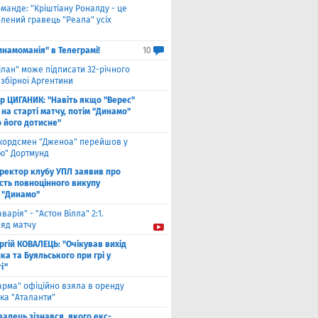
оманде: "Кріштіану Роналду - це
лений гравець "Реала" усіх
инамоманія" в Телеграмі!
10
ілан" може підписати 32-річного
збірної Аргентини
ор ЦИГАНИК: "Навіть якщо "Верес"
 на старті матчу, потім "Динамо"
о його дотисне"
кордсмен "Дженоа" перейшов у
ію" Дортмунд
ректор клубу УПЛ заявив про
сть повноцінного викупу
 "Динамо"
аварія" - "Астон Вілла" 2:1.
ляд матчу
ргій КОВАЛЕЦЬ: "Очікував вихід
а та Буяльського при грі у
і"
арма" офіційно взяла в оренду
ка "Аталанти"
валець зізнався, якого екс-