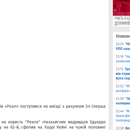
Новин
23:29
"Л
УПЛ зах
23:16
"Н
захисни
23:12
Тр
він отри
бути се
22:53
"М
розірва
22:50
"З
колишнь
нів «Реал» поступився на виїзді з рахунком 3:4 (перша
22:44
"М
трансфе
поперед
 на користь "Реала" півзахисник мадридців Едуардо
у на 62-й, сфолив на Харрі Кейні на чужій половині
22:38
Вл