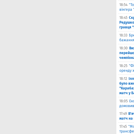
18:54
"Т
вінгера
18:45
Ск
Редушко
гравця 
18:33
Бр
бажання
18:30
Ви
перейшов
чемпіона
18:25
"Ф
оренду 
18:12
Іл
було вж
"Караба
матч у Б
18:05
Ек
домовив
17:49
В'я
матч на
17:45
"М
трансфе