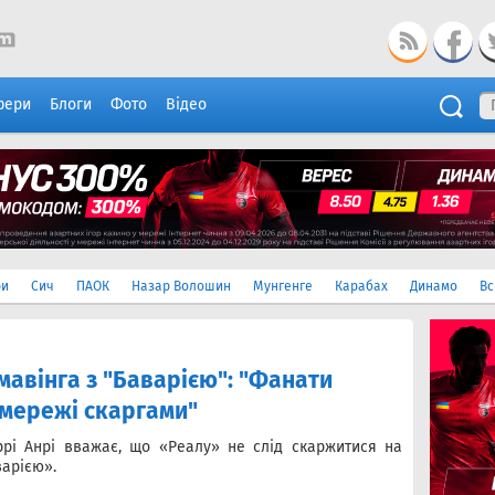
фери
Блоги
Фото
Відео
ри
Сич
ПАОК
Назар Волошин
Мунгенге
Карабах
Динамо
Вс
мавінга з "Баварією": "Фанати
цмережі скаргами"
ррі Анрі вважає, що «Реалу» не слід скаржитися на
варією».