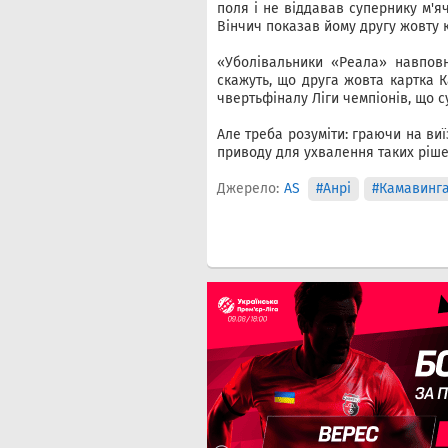
поля і не віддавав супернику м'яч
Вінчич показав йому другу жовту к
«Уболівальники «Реала» навповн
скажуть, що друга жовта картка 
чвертьфіналу Ліги чемпіонів, що с
Але треба розуміти: граючи на виї
приводу для ухвалення таких рішен
Джерело:
AS
#Анрі
#Камавинг