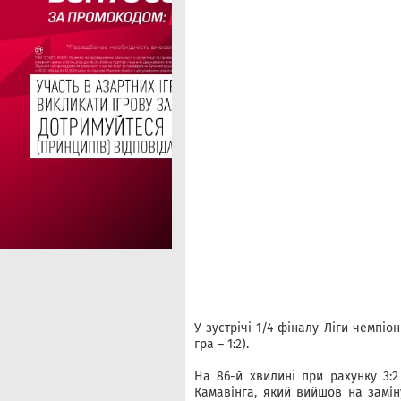
У зустрічі 1/4 фіналу Ліги чемпіо
гра – 1:2).
На 86-й хвилині при рахунку 3:2
Камавінга, який вийшов на замін