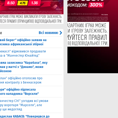
и
Всі новини:
івий Берег" офіційно заявив на
исника африканської збірної
ьюкасл" відмовився продавати
ка в "Манчестер Юнайтед"
авма захисника "Карабаха", яку
мав у матчі з "Динамо", може
рйозною
ілан" офіційно оголосив про
ння контракту з Беннасером
оря" офіційно підписала
ого нападника "Ворскли"
анчестер Сіті" узгодив всі умови
ру воротаря "Марселя", але
у ще медогляд
адислав КАБАЄВ: "Повернувся до