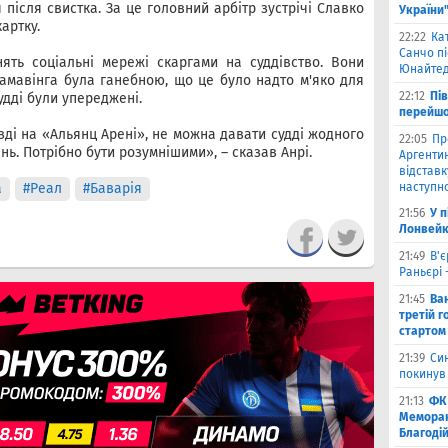
 після свистка. За це головний арбітр зустрічі Славко
України
артку.
22:22
Ка
Санчо пі
ять соціальні мережі скаргами на суддівство. Вони
Юнайтед
Камавінга була ганебною, що це було надто м'яко для
22:12
Пі
удді були упереджені.
перейшо
зді на «Альянц Арені», не можна давати судді жодного
22:05
Пр
ь. Потрібно бути розумнішими», – сказав Анрі.
Аргентин
відставк
а
#Реал
#Баварія
наступно
21:56
У 
Лонвейк
21:49
В'є
Раньєрі 
21:45
Ва
третій г
стартом
21:39
Син
покинув
21:13
ФК 
Меморан
Благоді