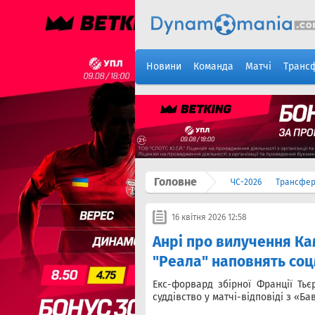
Новини
Команда
Матчі
Транс
Головне
ЧС-2026
Трансфе
16 квітня 2026 12:58
Анрі про вилучення Ка
"Реала" наповнять со
Екс-форвард збірної Франції Тьє
суддівство у матчі-відповіді з «Ба