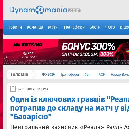
Новини
Команда
Матчі
Трансфери
Блоги
Фото
Віде
Головне
ЧС-2026
Трансфери
Сич
ПАОК
Назар Вол
14 квітня 2026 13:54
Один із ключових гравців "Реал
потрапив до складу на матч у ві
"Баварією"
Центральний захисник «Реала» Рауль А