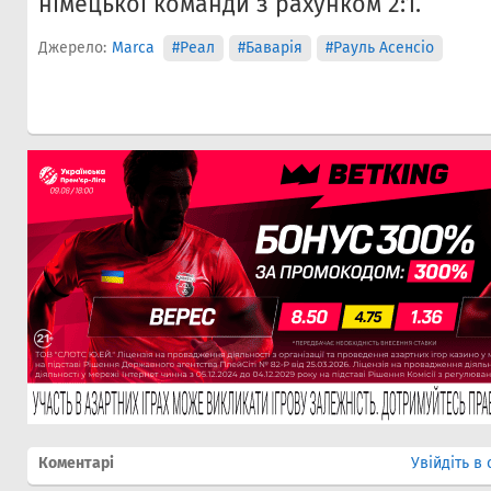
німецької команди з рахунком 2:1.
Джерело:
Marca
#Реал
#Баварія
#Рауль Асенсіо
Коментарі
Увійдіть в