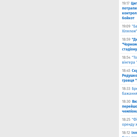
19:17
Циг
потрапи
контрол
бойкот
19:09
"Б
Хілялем
18:59
"Д
"Чорном
стадіону
18:54
"Т
вінгера
18:45
Ск
Редушко
гравця 
18:33
Бр
бажання
18:30
Ви
перейшов
чемпіона
18:25
"Ф
оренду 
18:12
Іл