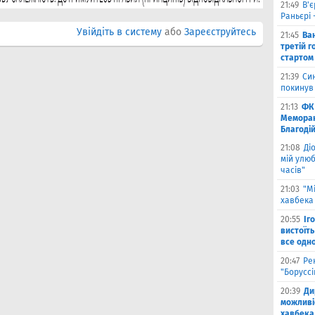
21:49
В'є
Раньєрі 
Увійдіть в систему
або
Зареєструйтесь
21:45
Ва
третій г
стартом
21:39
Син
покинув
21:13
ФК 
Меморан
Благоді
21:08
Ді
мій улюб
часів"
21:03
"М
хавбека 
20:55
Іг
вистоїть
все одн
20:47
Ре
"Борусс
20:39
Ди
можливі
хавбека