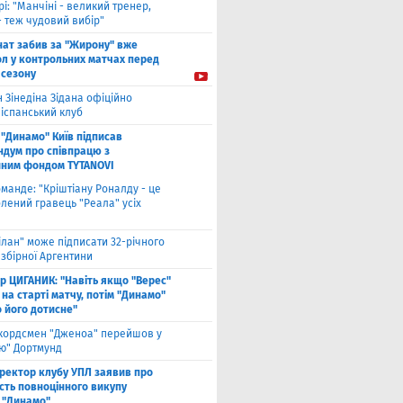
рі: "Манчіні - великий тренер,
- теж чудовий вибір"
нат забив за "Жирону" вже
ол у контрольних матчах перед
 сезону
 Зінедіна Зідана офіційно
 іспанський клуб
"Динамо" Київ підписав
дум про співпрацю з
йним фондом TYTANOVI
оманде: "Кріштіану Роналду - це
лений гравець "Реала" усіх
ілан" може підписати 32-річного
збірної Аргентини
ор ЦИГАНИК: "Навіть якщо "Верес"
 на старті матчу, потім "Динамо"
о його дотисне"
кордсмен "Дженоа" перейшов у
ію" Дортмунд
ректор клубу УПЛ заявив про
сть повноцінного викупу
 "Динамо"