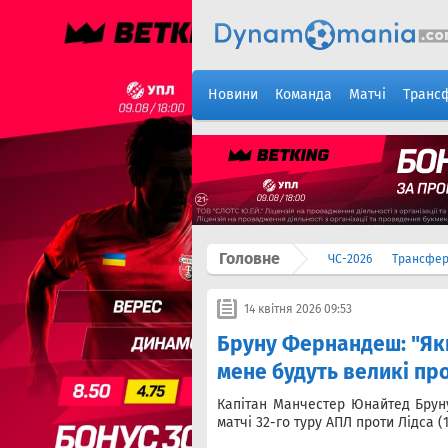
Новини
Команда
Матчі
Транс
Головне
ЧС-2026
Трансфе
14 квітня 2026 09:53
Бруну Фернандеш: "Якщ
мене будуть великі пр
Капітан Манчестер Юнайтед Брун
матчі 32-го туру АПЛ проти Лідса (1: