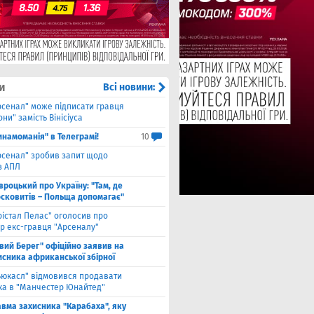
и
Всі новини:
рсенал" може підписати гравця
ни" замість Вінісіуса
инамоманія" в Телеграмі!
10
рсенал" зробив запит щодо
з АПЛ
вроцький про Україну: "Там, де
осковитів – Польща допомагає"
рістал Пелас" оголосив про
р екс-гравця "Арсеналу"
івий Берег" офіційно заявив на
исника африканської збірної
ьюкасл" відмовився продавати
ка в "Манчестер Юнайтед"
авма захисника "Карабаха", яку