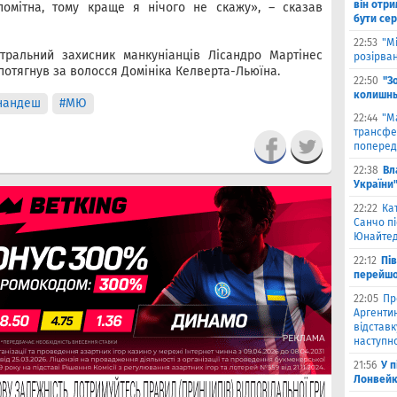
він отри
помітна, тому краще я нічого не скажу», – сказав
бути се
22:53
"М
тральний захисник манкуніанців Лісандро Мартінес
розірва
 потягнув за волосся Домініка Келверта-Льюїна.
22:50
"З
колишнь
нандеш
#МЮ
22:44
"М
трансфе
поперед
22:38
Вл
України
22:22
Ка
Санчо пі
Юнайтед
22:12
Пі
перейшо
22:05
Пр
Аргентин
відставк
наступно
21:56
У 
Лонвейк