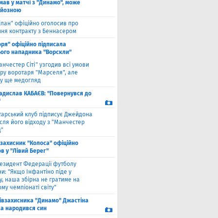
мав у матчі з "Динамо", може
рйозною
ілан" офіційно оголосив про
ння контракту з Беннасером
оря" офіційно підписала
ого нападника "Ворскли"
анчестер Сіті" узгодив всі умови
ру воротаря "Марселя", але
у ще медогляд
адислав КАБАЄВ: "Повернувся до
"
тарський клуб підписує Джейдона
сля його відходу з "Манчестер
"
взахисник "Колоса" офіційно
в у "Лівий Берег"
езидент Федерації футболу
и: "Якщо Інфантіно піде у
у, наша збірна не гратиме на
му чемпіонаті світу"
півзахисника "Динамо" Джастіна
а народився син