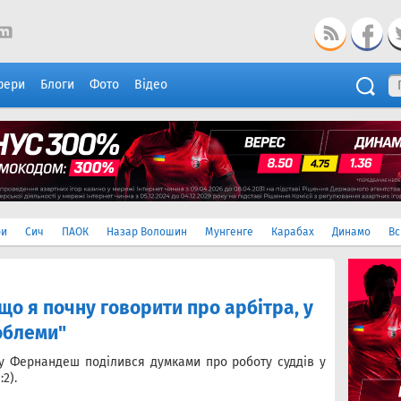
фери
Блоги
Фото
Відео
ри
Сич
ПАОК
Назар Волошин
Мунгенге
Карабах
Динамо
Вс
о я почну говорити про арбітра, у
облеми"
у Фернандеш поділився думками про роботу суддів у
2).