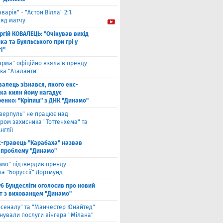
аварія" - "Астон Вілла" 2:1.
ляд матчу
ргій КОВАЛЕЦЬ: "Очікував вихід
а та Буяльського при грі у
і"
арма" офіційно взяла в оренду
ка "Аталанти"
валець зізнався, якого екс-
ка киян йому нагадує
енко: "Кріпиш" з ДНК "Динамо"
іверпуль" не працює над
ром захисника "Тоттенхема" та
нглії
с-гравець "Карабаха" назвав
 проблему "Динамо"
омо" підтвердив оренду
а "Боруссії" Дортмунд
б Бундесліги оголосив про новий
т з вихованцем "Динамо"
рсеналу" та "Манчестер Юнайтед"
нували послуги вінгера "Мілана"