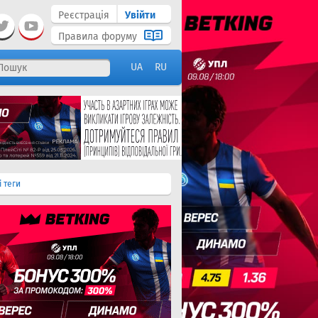
Реєстрація
Увійти
Правила форуму
UA
RU
і теги