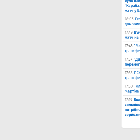
було вж
"Караба
матч у Б
18:05
Ек
домовив
17:49
В'я
матч на
17:45
"М
трансфе
17:37
"Ди
перемог
17:35
ПСЖ
трансфе
17:30
Го
Мартіна 
17:19
Во
сильніш
потрібно
серйозн