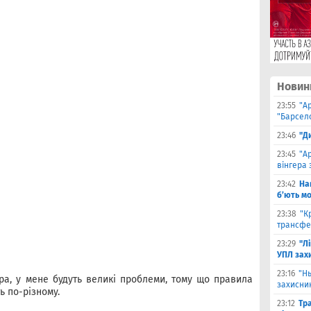
Новин
23:55
"А
"Барсело
23:46
"Д
23:45
"А
вінгера 
23:42
На
б’ють м
23:38
"К
трансфе
23:29
"Л
УПЛ зах
23:16
"Н
ра, у мене будуть великі проблеми, тому що правила
захисни
ть по-різному.
23:12
Тр