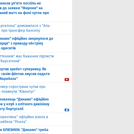
анков уп'яте поспіль не
в до заявки "Жирони" на
ьний матч на фоні чуток про
арселона" домовилася з "Аль-
" про трансфер Канселу
инамо" офіційно звернулося до
орця" з приводу обстрілу
 одеситів
оттенхем" має бажання підписти
 "Барселони"
рутив хребет супернику. Як
 своїм фінтом змусив падати
"Карабаха"
емер спростував чутки про
 покинути "Ювентус"
хованець "Динамо" офіційно
 у клуб з елітного дивізіону
ту Португалії
іорентина" офіційно взяла в
хавбека "Реала"
ля БЛИЗНЮК: "Динамо" треба