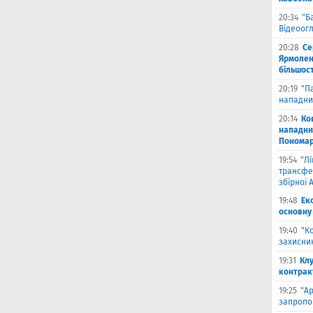
20:34
"Б
Відеоог
20:28
Се
Ярмоленк
більшост
20:19
"П
нападни
20:14
Ко
нападни
Пономар
19:54
"Л
трансфе
збірної А
19:48
Ек
основну
19:40
"К
захисник
19:31
Клу
контрак
19:25
"А
запропо