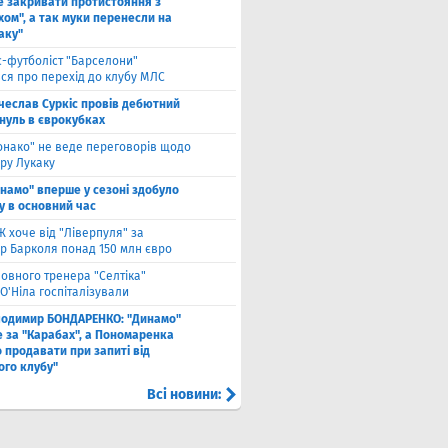
е закривати протистояння з
хом", а так муки перенесли на
аку"
с-футболіст "Барселони"
ся про перехід до клубу МЛС
чеслав Суркіс провів дебютний
 нуль в єврокубках
онако" не веде переговорів щодо
ру Лукаку
намо" вперше у сезоні здобуло
у в основний час
 хоче від "Ліверпуля" за
р Барколя понад 150 млн євро
ловного тренера "Селтіка"
О'Ніла госпіталізували
лодимир БОНДАРЕНКО: "Динамо"
е за "Карабах", а Пономаренка
 продавати при запиті від
ого клубу"
Всі новини: