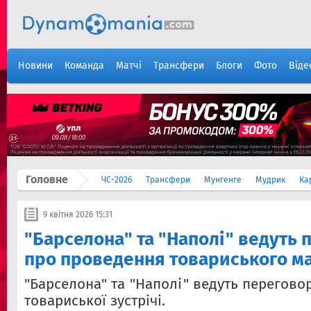
Новини
Команда
Матчі
Трансфери
Блоги
Фото
Віде
Головне
ЧС-2026
Трансфери
Мунгенге
Мудрик
Ка
9 квітня 2026 15:31
"Барселона" та "Наполі" ведуть
про проведення товариського м
"Барселона" та "Наполі" ведуть перегово
товариської зустрічі.