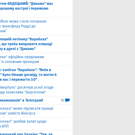
тем ФЕДЕЦЬКИЙ: "Динамо" має
хорошому настрої і переможе
 Йонг може стати головною
 трансферу Родрі до
они"
лишній легіонер "Карабаха"
, що треба виправити команді
ху в дуелі з "Динамо"
енн" офіційно продовжив
т із головним тренером
с-капітан "Карабаха": "Якби в
 було більше досвіду, то могли б
 нас і перемогти 3:0"
іверпуль" досягнув усної згоди
нду захисника "Барселони"
инамоманія" в Телеграмі!
10
рсенал" може підписати гравця
ни" замість Вінісіуса
рсенал" зробив запит щодо
з АПЛ
вроцький про Україну: "Там, де