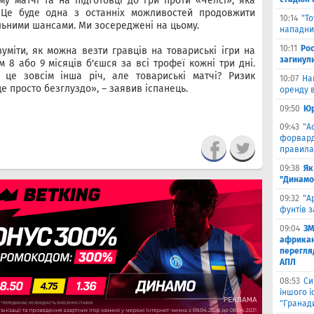
у матчі та на підготовці до гри проти «Челсі», яка
. Це буде одна з останніх можливостей продовжити
10:14
"Т
альними шансами. Ми зосереджені на цьому.
нападник
10:11
Рос
зуміти, як можна везти гравців на товариські ігри на
загинул
 8 або 9 місяців б'єшся за всі трофеї кожні три дні.
 це зовсім інша річ, але товариські матчі? Ризик
10:07
На
е просто безглуздо», – заявив іспанець.
оренду в
09:50
Юр
09:43
"А
форвард
правила
09:38
Як
"Динамо
09:32
"А
фунтів з
09:04
ЗМ
африкан
перегляд
АПЛ
08:53
Си
іншого і
"Гранад