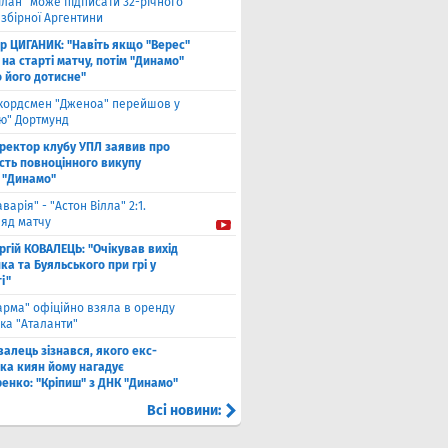
ілан" може підписати 32-річного
збірної Аргентини
ор ЦИГАНИК: "Навіть якщо "Верес"
 на старті матчу, потім "Динамо"
о його дотисне"
кордсмен "Дженоа" перейшов у
ію" Дортмунд
ректор клубу УПЛ заявив про
сть повноцінного викупу
 "Динамо"
аварія" - "Астон Вілла" 2:1.
ляд матчу
ргій КОВАЛЕЦЬ: "Очікував вихід
а та Буяльського при грі у
і"
арма" офіційно взяла в оренду
ка "Аталанти"
валець зізнався, якого екс-
ка киян йому нагадує
енко: "Кріпиш" з ДНК "Динамо"
Всі новини: