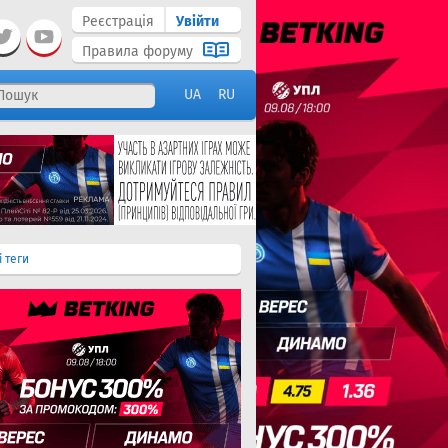
Реєстрація
Увійти
Правила форуму
UA
RU
і теги