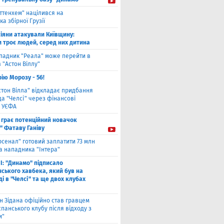
оттенхем" націлився на
а збірної Грузії
іяни атакували Київщину:
и троє людей, серед них дитина
падник "Реала" може перейти в
 "Астон Віллу"
ію Морозу - 56!
стон Вілла" відкладає придбання
а "Челсі" через фінансові
 УЄФА
 грає потенційний новачок
" Фатаву Ганіву
рсенал" готовий заплатити 73 млн
а нападника "Інтера"
І: "Динамо" підписало
ського хавбека, який був на
і в "Челсі" та ще двох клубах
н Зідана офіційно став гравцем
спанського клубу після відходу з
и"