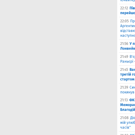
Юнайтед
22:12
Пі
перейшо
22:05
Пр
Аргентин
відставк
наступно
21:56
У 
Лонвейк
21:49
В'є
Раньєрі 
21:45
Ва
третій г
стартом
21:39
Син
покинув
21:13
ФК 
Меморан
Благоді
21:08
Ді
мій улюб
часів"