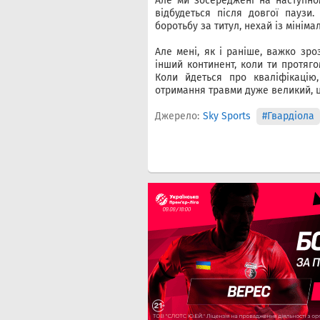
Але ми зосереджені на наступном
відбудеться після довгої паузи
боротьбу за титул, нехай із мінім
Але мені, як і раніше, важко зро
інший континент, коли ти протягом
Коли йдеться про кваліфікацію,
отримання травми дуже великий, ц
Джерело:
Sky Sports
#Гвардіола