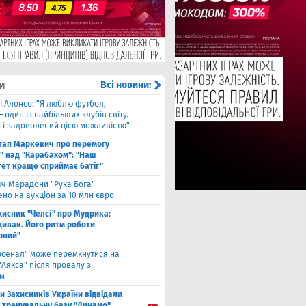
и
Всі новини:
і Алонсо: "Я люблю футбол,
— один із найбільших клубів світу.
й і задоволений цією можливістю"
тап Маркевич про перемогу
" над "Карабахом": "Наш
тет краще сприймає батіг"
яч Марадони "Рука Бога"
но на аукціон за 10 млн євро
хисник "Челсі" про Мудрика:
дивак. Його ритм роботи
рний"
рсенал" може перемкнутися на
"Аякса" після провалу з
ом
ти Захисників України відвідали
і тренувальну базу "Динамо"