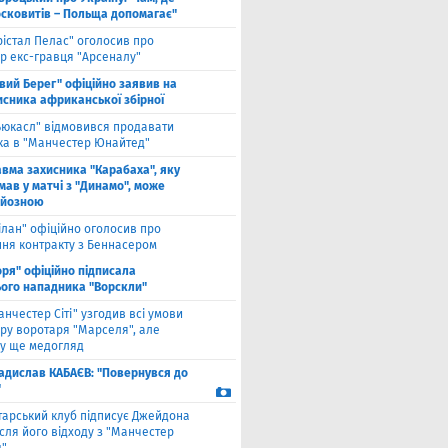
осковитів – Польща допомагає"
рістал Пелас" оголосив про
р екс-гравця "Арсеналу"
івий Берег" офіційно заявив на
исника африканської збірної
ьюкасл" відмовився продавати
ка в "Манчестер Юнайтед"
авма захисника "Карабаха", яку
мав у матчі з "Динамо", може
рйозною
ілан" офіційно оголосив про
ння контракту з Беннасером
оря" офіційно підписала
ого нападника "Ворскли"
анчестер Сіті" узгодив всі умови
ру воротаря "Марселя", але
у ще медогляд
адислав КАБАЄВ: "Повернувся до
"
тарський клуб підписує Джейдона
сля його відходу з "Манчестер