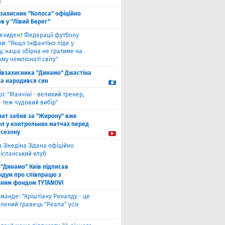
"
взахисник "Колоса" офіційно
в у "Лівий Берег"
езидент Федерації футболу
и: "Якщо Інфантіно піде у
у, наша збірна не гратиме на
му чемпіонаті світу"
півзахисника "Динамо" Джастіна
а народився син
рі: "Манчіні - великий тренер,
- теж чудовий вибір"
нат забив за "Жирону" вже
ол у контрольних матчах перед
 сезону
 Зінедіна Зідана офіційно
 іспанський клуб
"Динамо" Київ підписав
дум про співпрацю з
йним фондом TYTANOVI
оманде: "Кріштіану Роналду - це
лений гравець "Реала" усіх