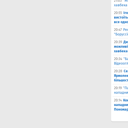
21:03
"М
хавбека 
20:55
Іг
вистоїть
все одн
20:47
Ре
"Борусс
20:39
Ди
можливі
хавбека
20:34
"Б
Відеоог
20:28
Се
Ярмоленк
більшост
20:19
"П
нападни
20:14
Ко
нападни
Пономар