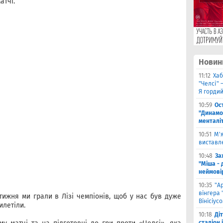
атчі.
Новин
11:12
Хаб
"Челсі" 
Я горди
10:59
Ос
"Динамо
менталі
10:51
М'
виставле
10:48
За
"Міша - 
неймові
10:35
"А
вінгера 
тижня ми грали в Лізі чемпіонів, щоб у нас був дуже
Вінісіус
илетіли.
10:18
Ді
стадіон 