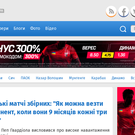
фери
Блоги
Фото
Відео
ри
Сич
ПАОК
Назар Волошин
Мунгенге
Карабах
Динамо
Вс
кі матчі збірних: "Як можна везти
нент, коли вони 9 місяців кожні три
"
" Пеп Гвардіола висловився про високе навантаження