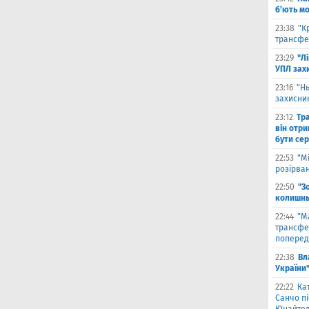
б’ють м
23:38
"К
трансфе
23:29
"Л
УПЛ зах
23:16
"Н
захисни
23:12
Тр
він отри
бути се
22:53
"М
розірва
22:50
"З
колишнь
22:44
"М
трансфе
поперед
22:38
Вл
України
22:22
Ка
Санчо пі