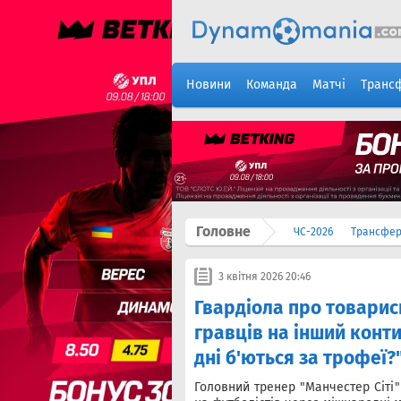
Новини
Команда
Матчі
Транс
Головне
ЧС-2026
Трансфе
3 квітня 2026 20:46
Гвардіола про товарись
гравців на інший конти
дні б'ються за трофеї?
Головний тренер "Манчестер Сіті