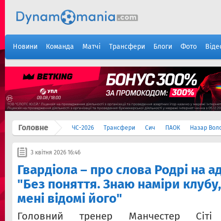
Новини
Команда
Матчі
Трансфери
Блоги
Фото
Віде
Головне
ЧС-2026
Трансфери
Сич
ПАОК
Назар Вол
3 квітня 2026 16:46
Гвардіола – про слова Родрі на а
"Без поняття. Знаю наміри клубу,
мені відомі його"
Головний тренер Манчестер Сіті