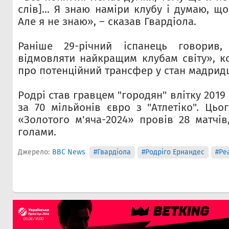
слів]... Я знаю наміри клубу і думаю, що
Але я не знаю», – сказав Гвардіола.
Раніше 29-річний іспанець говори
відмовляти найкращим клубам світу», к
про потенційний трансфер у стан мадридц
Родрі став гравцем "городян" влітку 201
за 70 мільйонів євро з "Атлетіко". Цьо
«Золотого м'яча-2024» провів 28 матчів
голами.
Джерело:
BBC News
#Гвардіола
#Родріго Ернандес
#Ре