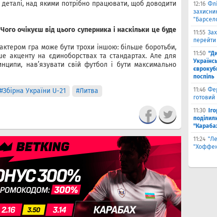
і деталі, над якими потрібно працювати, щоб доводити
12:16
Фл
захисни
"Барсел
Чого очікуєш від цього суперника і наскільки це буде
11:55
Зах
перейти
рактером гра може бути трохи іншою: більше боротьби,
11:50
"Д
ше акценту на єдиноборствах та стандартах. Але для
Українсь
инципи, нав’язувати свій футбол і бути максимально
єврокубк
поспіль
11:46
Фе
#Збірна України U-21
#Литва
готовий
11:30
Іг
поділили
"Караба
11:24
"Л
"Хоффен