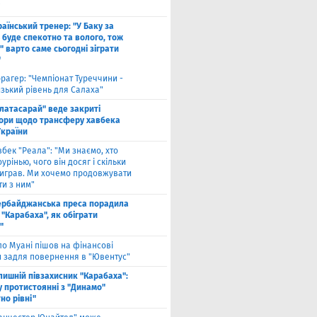
"
аїнський тренер: "У Баку за
 буде спекотно та волого, тож
 варто саме сьогодні зіграти
"
рагер: "Чемпіонат Туреччини -
зький рівень для Салаха"
алатасарай" веде закриті
ори щодо трансферу хавбека
України
вбек "Реала": "Ми знаємо, хто
урінью, чого він досяг і скільки
виграв. Ми хочемо продовжувати
и з ним"
ербайджанська преса порадила
"Карабаха", як обіграти
"
ло Муані пішов на фінансові
и задля повернення в "Ювентус"
лишній півзахисник "Карабаха":
у протистоянні з "Динамо"
но рівні"