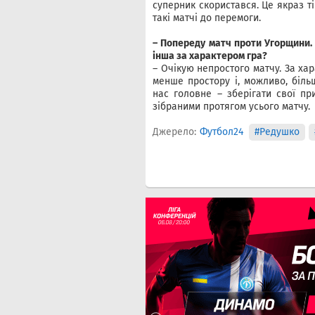
суперник скористався. Це якраз т
такі матчі до перемоги.
– Попереду матч проти Угорщини. 
інша за характером гра?
– Очікую непростого матчу. За ха
менше простору і, можливо, біль
нас головне – зберігати свої пр
зібраними протягом усього матчу.
Джерело:
Футбол24
#Редушко