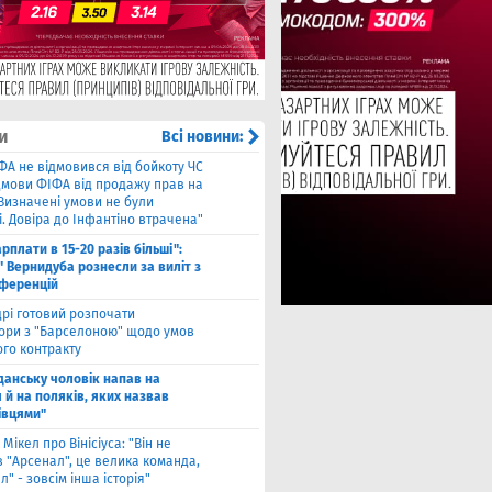
и
Всі новини:
ФА не відмовився від бойкоту ЧС
ідмови ФІФА від продажу прав на
"Визначені умови не були
. Довіра до Інфантіно втрачена"
арплати в 15-20 разів більші":
 Вернидуба рознесли за виліт з
нференцій
рі готовий розпочати
ори з "Барселоною" щодо умов
ого контракту
Гданську чоловік напав на
 й на поляків, яких назвав
івцями"
 Мікел про Вінісіуса: "Він не
 "Арсенал", це велика команда,
л" - зовсім інша історія"