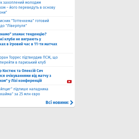
ік захоплений молодим
ком – його переведуть в основу
они"
исник "Тоттенхема" готовий
 до "Ліверпуля"
инамо" зламає тенденцію?
кі клуби не виграють у
ах в ігровий час в 11-ти матчах
рран Торрес підтвердив ПСЖ, що
 перейти в паризький клуб
ор Костюк та Олексій Сич
ся очікуваннями від матчу з
хом" у Лізі конференцій
ейпциг" підпише нападника
хайма" за 25 млн євро
Всі новини: