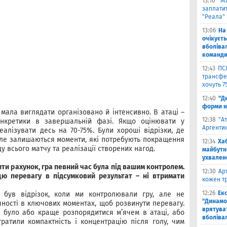
13:10
"М
заплатит
"Реала"
13:06
На
очікуєт
вболіва
команд
12:43
ПС
трансфер
хочуть 7
12:40
"Д
форми н
 мала виглядати організовано й інтенсивно. В атаці –
12:38
"А
конкретики в завершальній фазі. Якщо оцінювати у
Аргентин
еалізувати десь на 70-75%. Були хороші відрізки, де
але залишаються моменти, які потребують покращення
12:34
Ха
ду всього матчу та реалізації створених нагод.
майбутн
ухвален
рити рахунок, гра певний час була під вашим контролем.
12:30
Ар
ю перевагу в підсумковий результат – ні втримати
кожен тр
12:26
Ек
і був відрізок, коли ми контролювали гру, але не
"Динамо"
чності в ключових моментах, щоб розвинути перевагу.
врятува
но було або краще розпорядитися м’ячем в атаці, або
вболіва
тратили компактність і концентрацію після голу, чим