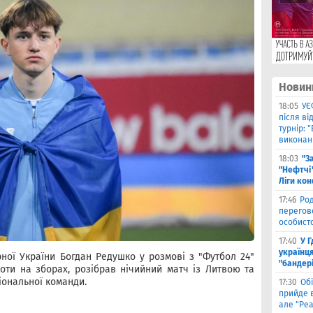
Новин
18:05
УЄ
після в
турнір: 
виконані
18:03
"З
"Нефтчі"
Ліги ко
17:46
Род
перегов
особист
17:40
У 
українця
рної України Богдан Редушко у розмові з "Футбол 24"
"бандер
оти на зборах, розібрав нічийний матч із Литвою та
іональної команди.
17:30
Обі
прийде в
але "Реа