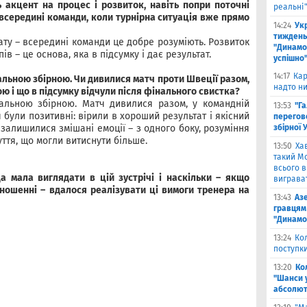
ь акцент на процес і розвиток, навіть попри поточні
реальні
 всередині команди, коли турнірна ситуація вже прямо
14:24
Укр
тиждень
ату – всередині команди це добре розуміють. Розвиток
"Динамо"
ів – це основа, яка в підсумку і дає результат.
успішно
14:17
Кар
альною збірною. Чи дивилися матч проти Швеції разом,
надто ни
ою і що в підсумку відчули після фінального свистка?
нальною збірною. Матч дивилися разом, у командній
13:53
"Г
були позитивні: вірили в хороший результат і якісний
перегов
залишилися змішані емоції – з одного боку, розуміння
збірної 
уття, що могли витиснути більше.
13:50
Ха
такий Мо
всього 
 мала виглядати в цій зустрічі і наскільки – якщо
виграват
дношенні – вдалося реалізувати ці вимоги тренера на
13:43
Аз
гравцям 
"Динамо
13:24
Ко
поступк
13:20
Ко
"Шанси 
абсолют