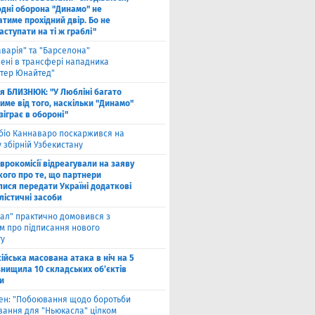
одні оборона "Динамо" не
тиме прохідний двір. Бо не
ступати на ті ж граблі"
аварія" та "Барселона"
лені в трансфері нападника
тер Юнайтед"
ля БЛИЗНЮК: "У Любліні багато
име від того, наскільки "Динамо"
зіграє в обороні"
біо Каннаваро поскаржився на
у збірній Узбекистану
Єврокомісії відреагували на заяву
кого про те, що партнери
лися передати Україні додаткові
лістичні засоби
ал" практично домовився з
ом про підписання нового
ту
ійська масована атака в ніч на 5
знищила 10 складських об’єктів
и
вен: "Побоювання щодо боротьби
вання для "Ньюкасла" цілком