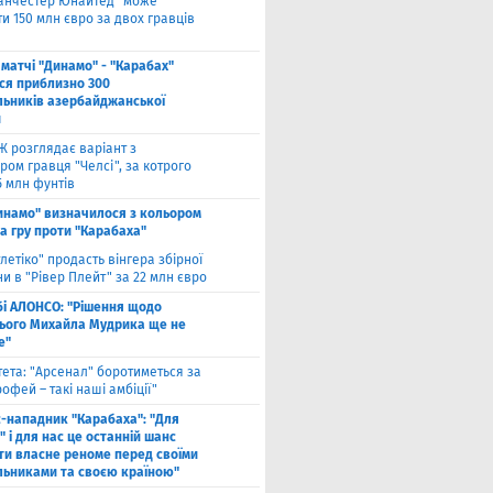
анчестер Юнайтед" може
и 150 млн євро за двох гравців
 матчі "Динамо" - "Карабах"
ься приблизно 300
льників азербайджанської
и
Ж розглядає варіант з
ом гравця "Челсі", за котрого
5 млн фунтів
инамо" визначилося з кольором
а гру проти "Карабаха"
тлетіко" продасть вінгера збірної
и в "Рівер Плейт" за 22 млн євро
бі АЛОНСО: "Рішення щодо
ього Михайла Мудрика ще не
е"
тета: "Арсенал" боротиметься за
офей – такі наші амбіції"
с-нападник "Карабаха": "Для
 і для нас це останній шанс
ти власне реноме перед своїми
льниками та своєю країною"