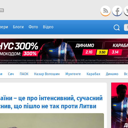
фери
Блоги
Фото
Відео
ри
Сич
ПАОК
Назар Волошин
Мунгенге
Карабах
Динамо
Вс
аїни – це про інтенсивний, сучасний
нив, що пішло не так проти Литви