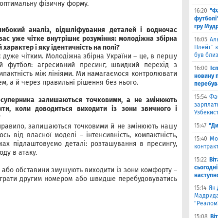
 оптимальну фізичну форму.
16:20
"Ф
футболі"
гру Муд
либокий аналіз, відшліфування деталей і водночас
у вас уже чітке внутрішнє розуміння: молодіжна збірна
16:05
Ал
 характер і яку ідентичність на полі?
Плейт" з
був бли
є дуже чітким. Молодіжна збірна України – це, в першу
ий футбол: агресивний пресинг, швидкий перехід з
16:00
Іс
мпактність між лініями. Ми намагаємося контролювати
новину п
м, а й через правильні рішення без нього.
перебув
15:54
Фа
д суперника залишаються точковими, а не змінюють
зарплатн
нти, коли доводиться виходити із зони звичного і
Узбекис
?
 правило, залишаються точковими й не змінюють нашу
15:47
"Ди
сь від власної моделі – інтенсивність, компактність,
15:40
Мо
жах підлаштовуємо деталі: розташування в пресингу,
контракт
оду в атаку.
15:22
Ві
сьогодні
к або обставини змушують виходити із зони комфорту –
наступн
 грати другим номером або швидше перебудовуватись
15:14
Ян 
Мадрида
"Реалом
15:08
Ві