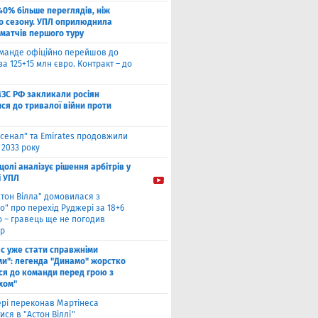
40% більше переглядів, ніж
о сезону. УПЛ оприлюднила
 матчів першого туру
оманде офіційно перейшов до
за 125+15 млн євро. Контракт – до
МЗС РФ закликали росіян
ся до тривалої війни проти
сенал" та Emirates продовжили
 2033 року
цолі аналізує рішення арбітрів у
і УПЛ
стон Вілла" домовилася з
о" про перехід Руджері за 18+6
о – гравець ще не погодив
р
ас уже стати справжніми
и": легенда "Динамо" жорстко
ся до команди перед грою з
хом"
рі переконав Мартінеса
ся в "Астон Віллі"