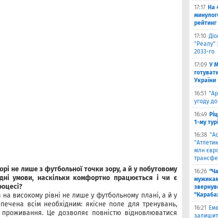
17:17
На 
минулог
рейтинг
17:10
Ді
"Реалу" 
2033-го
17:09
У 
готувати
України
16:51
"Ар
угоду до
16:49
Ріц
1-му тур
16:38
"А
"Атлетик
млн євр
трансфе
орі не лише з футбольної точки зору, а й у побутовому
16:26
"Ч
ідні умови, наскільки комфортно працюється і чи є
мужикам
роцесі?
звернув
я на високому рівні не лише у футбольному плані, а й у
"Караба
печена всім необхідним: якісне поле для тренувань,
16:21
Еме
 проживання. Це дозволяє повністю відновлюватися
залишити