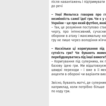
після навантажень і підтримувати
до речі
– Унаї Мельгоса говорив про г
незмінність самої ідеї гри. Чи є 
України – це про який футбол, який
– Так, це розуміння поступово ста
чергу, про інтенсивний, сучасн
оборони в атаку і максимальну ко
гру не лише через володіння м’яче
– Наскільки ці коригування пі
сутність гри? Чи бувають моме
перебудовуватись під інші вимоги
– Коригування під суперника, як
базову ідею гри. Ми відштовхуємо
швидкі переходи – і вже в її ме
акценти в обороні чи варіанти вих
Звісно, бувають матчі, де суперни
наприклад, коли потрібно більше
по ходу гри.