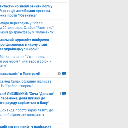
антастично знову бачити його у
: реакція англійської преси на
рика проти "Ювентуса"
ьмада переходить у "Рівер
а 20 млн євро. Хавбек "Атлетико"
зьким до трансферу у "Фламенго"
панський журналіст повідомив
ро Циганкова: в якому стані
ає українець у "Жироні"
біо Каннаваро: "У мене немає
і розміром 4 млн євро в збірній
тану"
намоманія" в Телеграмі!
10
хамед Салах офіційно підписав
 із "Трабзонспором"
талій ЛИСИЦЬКИЙ: "Хоча "Динамо"
1
 переможе, доля путівки до
ого раунду вирішиться в Баку"
Діоманде просто зараз летить до
, щоб підписати контракт з
"
талій КОСОВСЬКИЙ: "Сподіваюся,