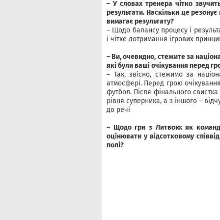
– У словах тренера чітко звучит
результати. Наскільки це резонує
вимагає результату?
– Щодо балансу процесу і результ
і чітке дотримання ігрових принцип
– Ви, очевидно, стежите за націон
які були ваші очікування перед гр
– Так, звісно, стежимо за націо
атмосфері. Перед грою очікування 
футбол. Після фінального свистка 
рівня суперника, а з іншого – відч
до речі
– Щодо гри з Литвою: як команда
оцінювати у відсотковому співві
полі?