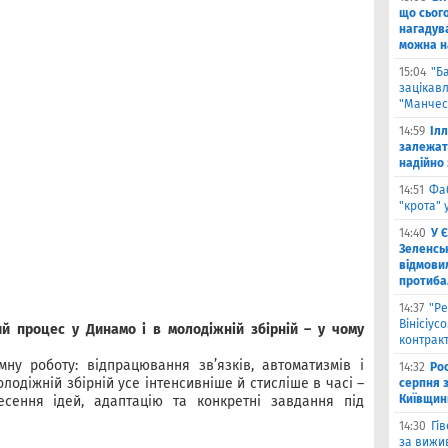
що сьог
нагадува
можна на
15:04
"Б
зацікав
"Манчес
14:59
Іл
залежат
надійно 
14:51
Фа
"крота" 
14:40
У 
Зеленсь
відмови
протиба
14:37
"Ре
Вінісіус
й процес у Динамо і в молодіжній збірній – у чому
контрак
ну роботу: відпрацювання зв’язків, автоматизмів і
14:32
Рос
лодіжній збірній усе інтенсивніше й стисліше в часі –
серпня 
Київщин
сення ідей, адаптацію та конкретні завдання під
14:30
Гі
за вижи