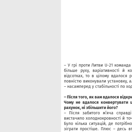
– У грі проти Литви U-21 команда
більше руху, варіативності й 
відсотках, то в цілому вдалося р
повністю виконували установку, 
– насамперед у стабільності по хо
– Після того, як вам вдалося відк
Чому не вдалося конвертувати ц
рахунок, ні збільшити його?
– Після забитого м’яча справд
вистачило холоднокровності й то
Було кілька ситуацій, де потріб
зіграти простіше. Плюс – десь в