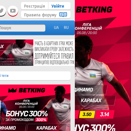
Реєстрація
Увійти
Правила форуму
UA
RU
і теги