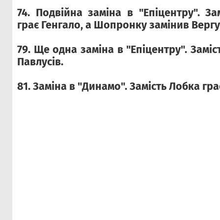
74. Подвійна заміна в "Епіцентру". З
грає Генгало, а Шопронку замінив Вергу
79. Ще одна заміна в "Епіцентру". Замі
Павлусів.
81. Заміна в "Динамо". Замість Лобка гр