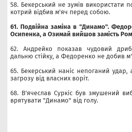
58. Бекерський не зумів використати п
котрий відбив м'яч перед собою.
61. Подвійна заміна в "Динамо". Федор
Осипенка, а Озимай вийшов замість Ро
62. Андрейко показав чудовий дриб
дальню стійку, а Федоренко не добив м'я
65. Бекерський наніс непоганий удар, 
загрозу від власних воріт.
68. В'ячеслав Суркіс був змушений виб
врятувати "Динамо" від голу.