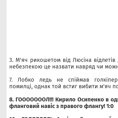
3. М'яч рикошетом від Люсіна відлетів 
небезпекою це назвати навряд чи можн
7. Лобко ледь не спіймав голкіпе
помилці, однак той встиг вибити м'яч по
8. ГОООООООЛ!!! Кирило Осипенко в од
фланговий навіс з правого флангу! 1:0