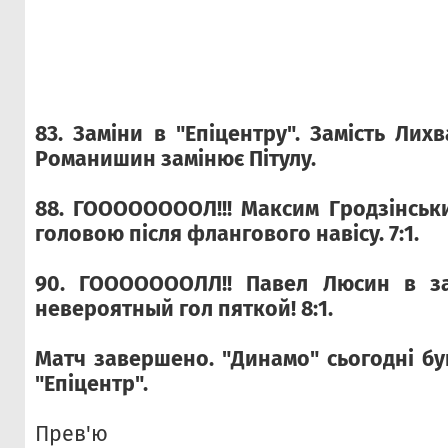
83. Заміни в "Епіцентру". Замість Лихв
Романишин замінює Пітулу.
88. ГООООООООЛ!!! Максим Гродзінськ
головою після флангового навісу. 7:1.
90. ГОООООООЛЛ!! Павел Люсин в з
невероятный гол пяткой! 8:1.
Матч завершено. "Динамо" сьогодні б
"Епіцентр".
Прев'ю