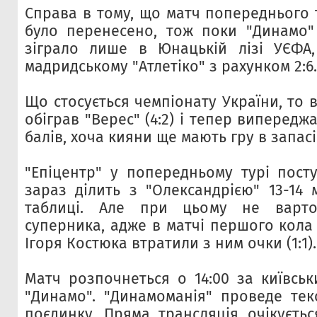
Справа в тому, що матч попереднього 
було перенесено, тож поки "Динамо"
зіграло лише в Юнацькій лізі УЄФА,
мадридському "Атлетіко" з рахунком 2:6.
Що стосується чемпіонату України, то 
обіграв "Верес" (4:2) і тепер випередж
балів, хоча кияни ще мають гру в запасі
"Епіцентр" у попередньому турі посту
зараз ділить з "Олександрією" 13-14 
таблиці. Але при цьому не варто
суперника, адже в матчі першого кола 
Ігоря Костюка втратили з ним очки (1:1).
Матч розпочнеться о 14:00 за київськ
"Динамо". "Динамоманія" проведе тек
поєдинку. Пряма трансляція очікуєтьс