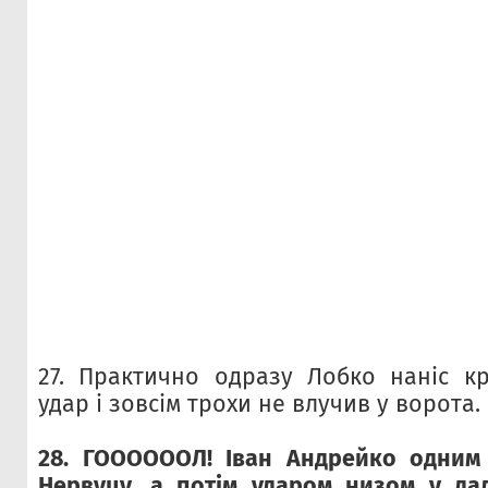
27. Практично одразу Лобко наніс к
удар і зовсім трохи не влучив у ворота.
28. ГООООООЛ! Іван Андрейко одним 
Нервуцу, а потім ударом низом у да