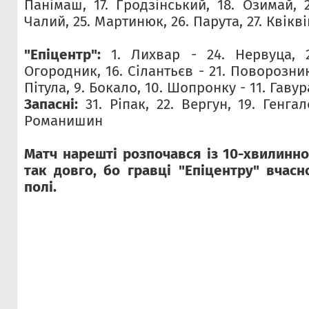
Панімаш, 17. Гродзінський, 18. Озимай, 
Чалий, 25. Мартинюк, 26. Парута, 27. Квікві
"Епіцентр":
1. Лихвар - 24. Нервуца, 2
Огородник, 16. Сілантьєв - 21. Поворозник,
Пітула, 9. Бокало, 10. Шопронку - 11. Гавур
Запасні:
31. Ріпак, 22. Вергун, 19. Генгало
Романишин
Матч нарешті розпочався із 10-хвилинн
так довго, бо гравці "Епіцентру" вчасн
полі.