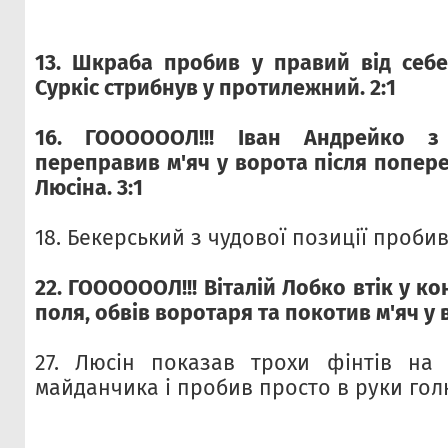
13. Шкраба пробив у правий від себе 
Суркіс стрибнув у протилежний. 2:1
16. ГООООООЛ!!! Іван Андрейко з
переправив м'яч у ворота після попере
Люсіна. 3:1
18. Бекерський з чудової позиції проби
22. ГООООООЛ!!! Віталій Лобко втік у к
поля, обвів воротаря та покотив м'яч у в
27. Люсін показав трохи фінтів на
майданчика і пробив просто в руки голк