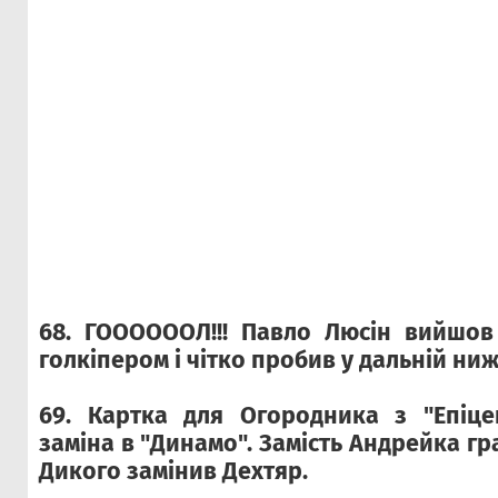
68. ГООООООЛ!!! Павло Люсін вийшов
голкіпером і чітко пробив у дальній нижн
69. Картка для Огородника з "Епіце
заміна в "Динамо". Замість Андрейка гр
Дикого замінив Дехтяр.