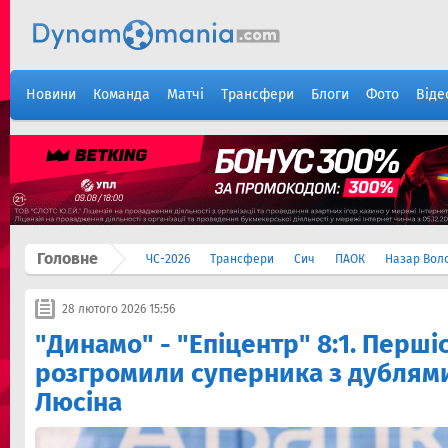
Новини
Команда
Матчі
Трансфери
Блоги
Фото
Віде
Головне
ЧС-2026
Трансфери
Сич
ПАОК
Назар Вол
28 лютого 2026 15:56
"Динамо" - "Епіцентр" 8:1. Перші
розгромили суперника з дублями
Люсіна