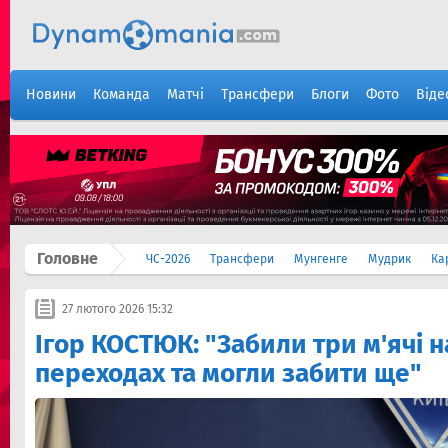
Новини
Команда
Матчі
Трансфери
Блоги
Фото
Віде
Головне
ЧС-2026
Трансфери
Мунгенге
Мудрик
Ка
27 лютого 2026 15:32
Ігор КОСТЮК: "Забили три м'ячі 
переходах та могли забити ще"