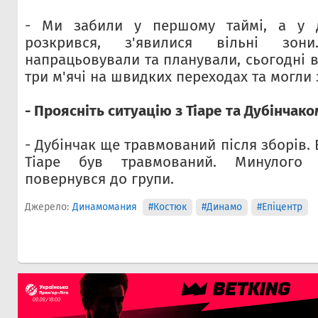
- Ми забили у першому таймі, а у д
розкрився, з'явилися вільні з
напрацьовували та планували, сьогодні 
три м'ячі на швидких переходах та могли 
- Проясніть ситуацію з Тіаре та Дубінчако
- Дубінчак ще травмований після зборів. 
Тіаре був травмований. Минулого 
повернувся до групи.
Джерело:
Динамомания
#Костюк
#Динамо
#Епіцентр