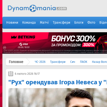
Новини
Команда
Матчі
Трансфери
Блоги
Фото
Віде
Головне
ЧС-2026
Трансфери
Сич
ПАОК
Назар Вол
6 лютого 2026 16:17
"Рух" орендував Ігора Невеса у 