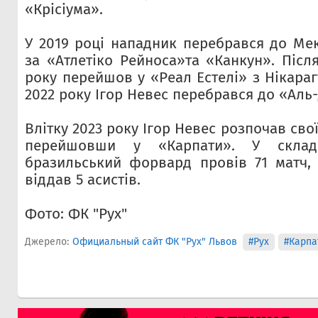
«Крісіума».
У 2019 році нападник перебрався до Мек
за «Атлетіко Рейноса»та «Канкун». Після
року перейшов у «Реал Естелі» з Нікарагу
2022 року Ігор Невес перебрався до «Аль
Влітку 2023 року Ігор Невес розпочав свої
перейшовши у «Карпати». У складі
бразильський форвард провів 71 матч, 
віддав 5 асистів.
Фото: ФК "Рух"
Джерело:
Официальный сайт ФК "Рух" Львов
#Рух
#Карпа