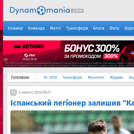
Новини
Команда
Матчі
Трансфери
Блоги
Фото
Віде
Головне
ЧС-2026
Трансфери
Мунгенге
Мудрик
Ка
5 лютого 2026 09:27
Іспанський легіонер залишив "К