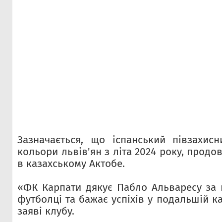
Зазначається, що іспанський півзахис
кольори львів'ян з літа 2024 року, продо
в казахському Актобе.
«ФК Карпати дякує Пабло Альваресу за г
футболці та бажає успіхів у подальшій ка
заяві клубу.