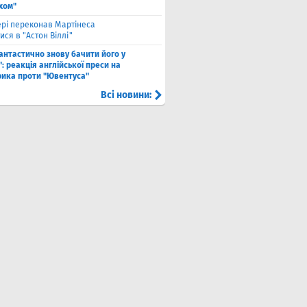
хом"
рі переконав Мартінеса
ся в "Астон Віллі"
антастично знову бачити його у
: реакція англійської преси на
рика проти "Ювентуса"
Всі новини: