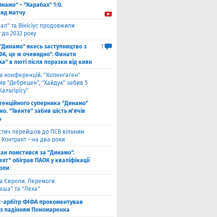
инамо" – "Карабах" 1:0.
ляд матчу
ал" та Вінісіус продовжили
 до 2032 року
 "Динамо" якесь заступництво з
1
ФА, це ж очевидно". Фанати
а" в люті після поразки від киян
га конференцій. "Копенгаген"
в "Дебрецен", "Хайдук" забив 5
Жальгірісу"
тенційного суперника "Динамо"
о. "Твенте" забив шість м'ячів
4
стич перейшов до ПСВ вільним
 Контракт – на два роки
кан помстився за "Динамо".
хт" обіграв ПАОК у кваліфікації
ропи
га Європи. Перемоги
аша" та "Леха"
с-арбітр ФІФА прокоментував
із падінням Пономаренка