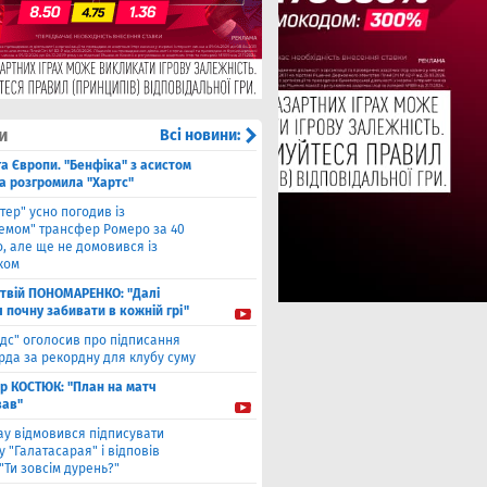
и
Всі новини:
га Європи. "Бенфіка" з асистом
а розгромила "Хартс"
нтер" усно погодив із
хемом" трансфер Ромеро за 40
, але ще не домовився із
ком
твiй ПОНОМАРЕНКО: "Далі
я почну забивати в кожній грі"
ідс" оголосив про підписання
да за рекордну для клубу суму
ор КОСТЮК: "План на матч
ав"
ау відмовився підписувати
 "Галатасарая" і відповів
"Ти зовсім дурень?"