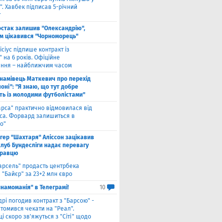
. Хавбек підписав 5-річний
т
стак залишив "Олександрію",
м цікавився "Чорноморець"
ісіус підпише контракт із
 на 6 років. Офіційне
ння – найближчим часом
намівець Маткевич про перехід
оні": "Я знаю, що тут добре
ь із молодими футболістами"
арса" практично відмовилася від
са. Форвард залишиться в
о"
нгер "Шахтаря" Аліссон зацікавив
клуб Бундесліги надає перевагу
гравцю
арсель" продасть центрбека
 "Байєр" за 23+2 млн євро
намоманія" в Телеграмі!
10
дрі погодив контракт з "Барсою" -
томився чекати на "Реал".
і скоро зв'яжуться з "Сіті" щодо