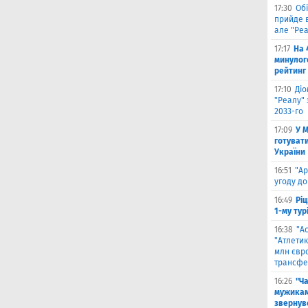
17:30
Обі
прийде в
але "Реа
17:17
На 
минулог
рейтинг
17:10
Ді
"Реалу" 
2033-го
17:09
У 
готувати
України
16:51
"Ар
угоду до
16:49
Ріц
1-му тур
16:38
"А
"Атлетик
млн євр
трансфе
16:26
"Ч
мужикам
звернув