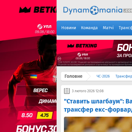
Новини
Команда
Матчі
Транс
Головне
ЧС-2026
Трансфе
3 лютого 2026 12:08
"Ставить шлагбаум": В
трансфер екс-форвард