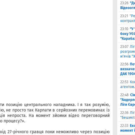
23:26
"Д
Відеоог
23:21
"Ре
контракт
23:10
"У
боку УЄ
"Карабах
23:07
Лі
розгроми
м'ячів "
22:56
По
визначен
ДАК 190
22:53
Ко
агентом.
22:48
Сі
"Андерле
и позицію центрального нападника. І я так розумію,
Ліги Єв
умію, не просто так Карпати в серйозних перемовинах із
22:36
Лі
ція непроста. На момент зйомки відео переговорний
"Бешикт
го процесу?».
22:33
Ек
момент 
ехід 27-річного гравця поки неможливо через позицію