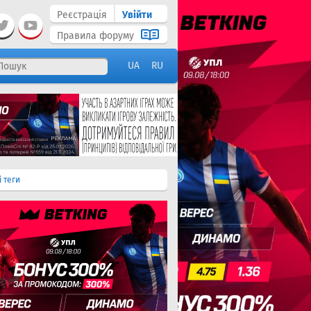
Реєстрація
Увійти
Правила форуму
UA
RU
і теги