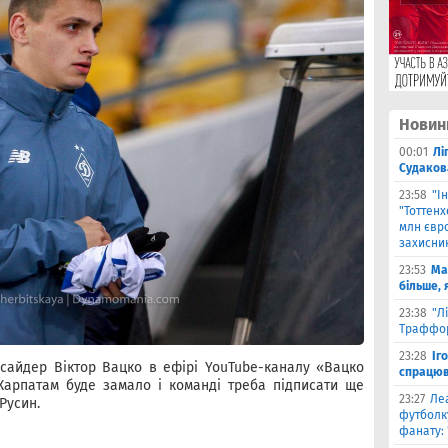
Новин
00:01
Лі
Судаков
23:58
"І
"Тоттен
млн євро
захисни
23:53
Ма
більше, 
23:38
"Л
Траффор
23:28
Іг
нсайдер Віктор Вацко в ефірі YouTube-каналу «Вацко
спрацюв
Карпатам буде замало і команді треба підписати ще
23:27
Ле
Русин.
футболку
фанату: 