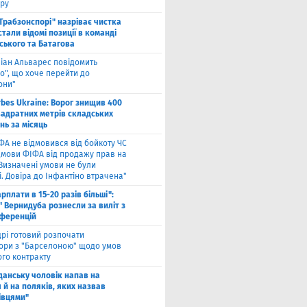
ру
"Трабзонспорі" назріває чистка
стали відомі позиції в команді
ського та Батагова
ліан Альварес повідомить
о", що хоче перейти до
они"
rbes Ukraine: Ворог знищив 400
вадратних метрів складських
нь за місяць
ФА не відмовився від бойкоту ЧС
ідмови ФІФА від продажу прав на
"Визначені умови не були
. Довіра до Інфантіно втрачена"
арплати в 15-20 разів більші":
 Вернидуба рознесли за виліт з
нференцій
рі готовий розпочати
ори з "Барселоною" щодо умов
ого контракту
Гданську чоловік напав на
 й на поляків, яких назвав
івцями"