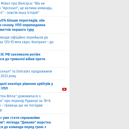
 Мікел про Вінісіуса: "Він не
 "Арсенал", це велика команда,
л" - зовсім інша історія"
40% більше переглядів, ніж
о сезону. УПЛ оприлюднила
 матчів першого туру
оманде офіційно перейшов до
за 125+15 млн євро. Контракт – до
МЗС РФ закликали росіян
ся до тривалої війни проти
сенал" та Emirates продовжили
 2033 року
цолі аналізує рішення арбітрів у
і УПЛ
стон Вілла" домовилася з
о" про перехід Руджері за 18+6
о – гравець ще не погодив
р
ас уже стати справжніми
и": легенда "Динамо" жорстко
ся до команди перед грою з