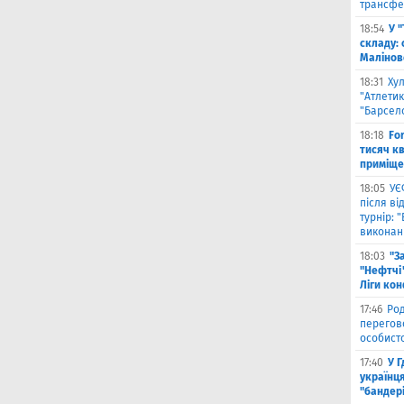
трансфе
18:54
У 
складу: 
Малiнов
18:31
Ху
"Атлетик
"Барсел
18:18
Fo
тисяч к
приміще
18:05
УЄ
після в
турнір: 
виконані
18:03
"З
"Нефтчі"
Ліги ко
17:46
Род
перегов
особист
17:40
У 
українця
"бандер