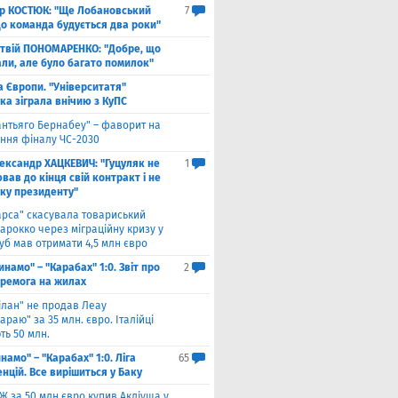
ор КОСТЮК: "Ще Лобановський
7
що команда будується два роки"
твій ПОНОМАРЕНКО: "Добре, що
али, але було багато помилок"
а Європи. "Університатя"
ка зіграла внічию з КуПС
антьяго Бернабеу" – фаворит на
ння фіналу ЧС-2030
ександр ХАЦКЕВИЧ: "Гуцуляк не
1
ав до кінця свій контракт і не
уку президенту"
арса" скасувала товариський
арокко через міграційну кризу у
луб мав отримати 4,5 млн євро
инамо" – "Карабах" 1:0. Звіт про
2
еремога на жилах
ілан" не продав Леау
араю" за 35 млн. євро. Італійці
ть 50 млн.
намо" – "Карабах" 1:0. Ліга
65
нцій. Все вирішиться у Баку
Ж за 50 млн євро купив Акліуша у