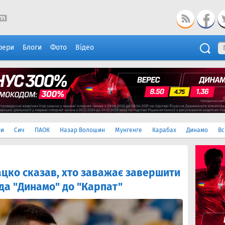
фери
Блоги
Фото
Відео
ри
Сич
ПАОК
Назар Волошин
Мунгенге
Карабах
Динамо
Вс
ацко сказав, хто заважає завершити
а "Динамо" до "Карпат"