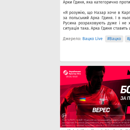
Арки Гдиня, яка категорично проти
«Я розумію, що Назар хоче в Карп
за польський Арка Гдиня. І в ньо
Русина розраховують дуже і не х
ситуація така. Арка Гдиня ставить
Джерело:
Вацко Live
#Вацко
#