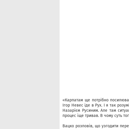
«Карпатам ще потрібно посилюват
Ігор Невес іде в Рух. І я так роз
Назарієм Русиним. Але там ситуа
процес іще тривав. В чому суть то
Вацко розповів, що узгодити пер