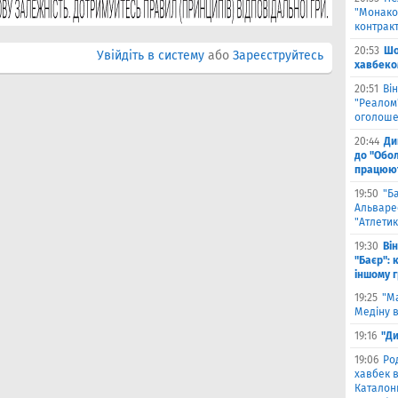
"Монако"
контрак
20:53
Шо
Увійдіть в систему
або
Зареєструйтесь
хавбеко
20:51
Він
"Реалом"
оголоше
20:44
Ди
до "Обол
працюют
19:50
"Б
Альваре
"Атлетик
19:30
Ві
"Баєр": 
іншому 
19:25
"М
Медіну в
19:16
"Ди
19:06
Ро
хавбек в
Каталонц