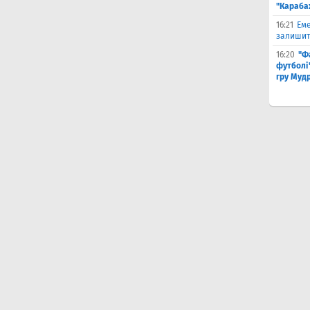
"Караба
16:21
Еме
залишити
16:20
"Ф
футболі"
гру Муд