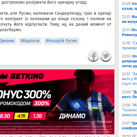
 достроково розірвати його орендну угоду.
22:29
Іг
казав, 
ати, але Русин, належачи Сандерленду, грає в оренді
22:22
Ма
го контракт із поляками до кінця сезону. І поляки на
ми вигр
очуть його відпускати. Тому, ну, на даний момент от
 шлагбаум».
22:11
Ліг
Романчу
Динамо
#Карпати
#Назарій Русин
22:10
"С
проведе
22:03
Ол
допрацюв
потис р
22:01
"Б
матч у М
Сеуті. К
22:00
"Д
матч. П
21:58
"М
"Галатас
вимагаю
21:57
"Ди
конфере
20:55
ПС