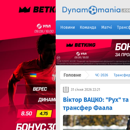
Новини
Команда
Матчі
Транс
Головне
ЧС-2026
Трансфе
31 січня 2026 22:21
Віктор ВАЦКО: "Рух" т
трансфер Фаала