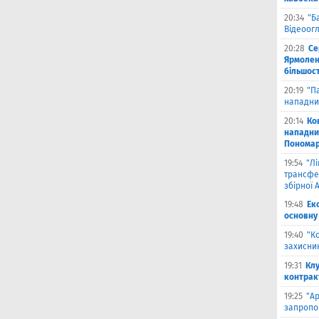
20:34
"Б
Відеоог
20:28
Се
Ярмоленк
більшост
20:19
"П
нападни
20:14
Ко
нападни
Пономар
19:54
"Л
трансфе
збірної А
19:48
Ек
основну
19:40
"К
захисник
19:31
Клу
контрак
19:25
"А
запропо