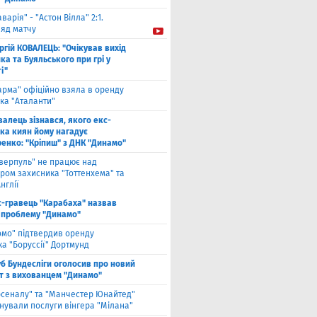
аварія" - "Астон Вілла" 2:1.
ляд матчу
ргій КОВАЛЕЦЬ: "Очікував вихід
а та Буяльського при грі у
і"
арма" офіційно взяла в оренду
ка "Аталанти"
валець зізнався, якого екс-
ка киян йому нагадує
енко: "Кріпиш" з ДНК "Динамо"
іверпуль" не працює над
ром захисника "Тоттенхема" та
нглії
с-гравець "Карабаха" назвав
 проблему "Динамо"
омо" підтвердив оренду
а "Боруссії" Дортмунд
б Бундесліги оголосив про новий
т з вихованцем "Динамо"
рсеналу" та "Манчестер Юнайтед"
нували послуги вінгера "Мілана"