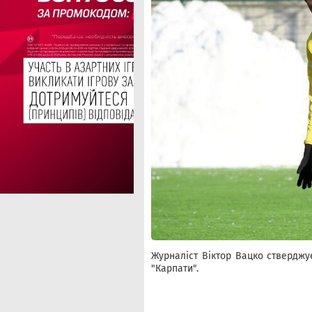
Журналіст Віктор Вацко ствердж
"Карпати".