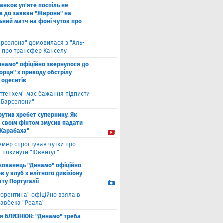
анков уп'яте поспіль не
в до заявки "Жирони" на
ьний матч на фоні чуток про
арселона" домовилася з "Аль-
" про трансфер Канселу
инамо" офіційно звернулося до
орця" з приводу обстрілу
 одеситів
оттенхем" має бажання підписти
 "Барселони"
рутив хребет супернику. Як
 своїм фінтом змусив падати
"Карабаха"
емер спростував чутки про
 покинути "Ювентус"
хованець "Динамо" офіційно
 у клуб з елітного дивізіону
ту Португалії
іорентина" офіційно взяла в
хавбека "Реала"
ля БЛИЗНЮК: "Динамо" треба