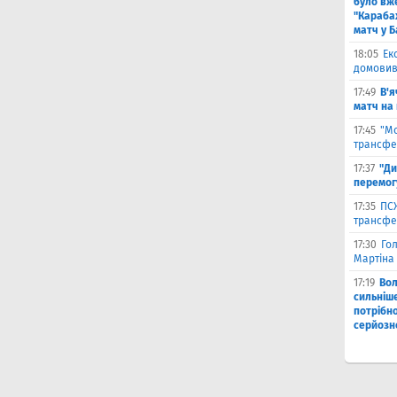
було вж
"Караба
матч у Б
18:05
Ек
домовив
17:49
В'я
матч на
17:45
"М
трансфе
17:37
"Ди
перемог
17:35
ПСЖ
трансфе
17:30
Го
Мартіна 
17:19
Во
сильніш
потрібно
серйозн