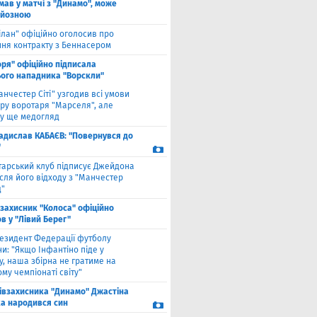
мав у матчі з "Динамо", може
рйозною
ілан" офіційно оголосив про
ння контракту з Беннасером
оря" офіційно підписала
ого нападника "Ворскли"
анчестер Сіті" узгодив всі умови
ру воротаря "Марселя", але
у ще медогляд
адислав КАБАЄВ: "Повернувся до
"
тарський клуб підписує Джейдона
сля його відходу з "Манчестер
"
взахисник "Колоса" офіційно
в у "Лівий Берег"
езидент Федерації футболу
и: "Якщо Інфантіно піде у
у, наша збірна не гратиме на
му чемпіонаті світу"
півзахисника "Динамо" Джастіна
а народився син