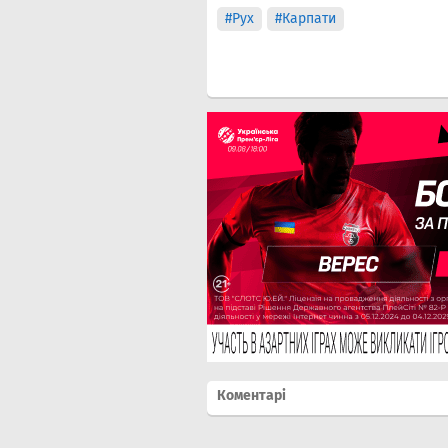
#Рух
#Карпати
Коментарі