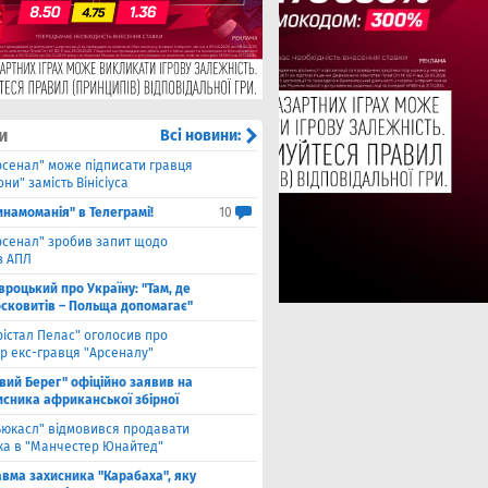
и
Всі новини:
рсенал" може підписати гравця
ни" замість Вінісіуса
инамоманія" в Телеграмі!
10
рсенал" зробив запит щодо
з АПЛ
вроцький про Україну: "Там, де
осковитів – Польща допомагає"
рістал Пелас" оголосив про
р екс-гравця "Арсеналу"
івий Берег" офіційно заявив на
исника африканської збірної
ьюкасл" відмовився продавати
ка в "Манчестер Юнайтед"
авма захисника "Карабаха", яку