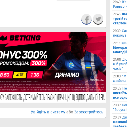
21:49
В'є
Раньєрі 
21:45
Ва
третій г
стартом
21:39
Син
покинув
21:13
ФК 
Меморан
Благоді
21:08
Ді
мій улюб
часів"
21:03
"М
хавбека 
20:55
Іг
вистоїть
все одн
20:47
Ре
"Борусс
Увійдіть в систему
або
Зареєструйтесь
20:39
Ди
можливі
хавбека