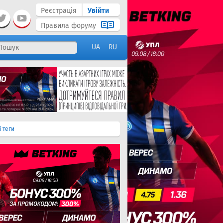
Реєстрація
Увійти
Правила форуму
UA
RU
і теги