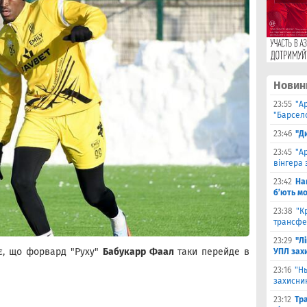
Новин
23:55
"А
"Барсело
23:46
"Д
23:45
"А
вінгера 
23:42
На
б’ють м
23:38
"К
трансфе
23:29
"Л
ує, що форвард "Руху"
Бабукарр Фаал
таки перейде в
УПЛ зах
23:16
"Н
захисни
23:12
Тр