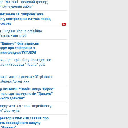
рі: "Манчіні - великий тренер,
- теж чудовий вибір"
нат забив за "Жирону" вже
ол у контрольних матчах перед
 сезону
 Зінедіна Зідана офіційно
 іспанський клуб
"Динамо" Київ підписав
дум про співпрацю з
йним фондом TYTANOVI
оманде: "Кріштіану Роналду - це
лений гравець "Реала" усіх
ілан" може підписати 32-річного
збірної Аргентини
ор ЦИГАНИК: "Навіть якщо "Верес"
 на старті матчу, потім "Динамо"
о його дотисне"
кордсмен "Дженоа" перейшов у
ію" Дортмунд
ректор клубу УПЛ заявив про
сть повноцінного викупу
 "Динамо"