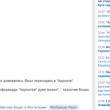
він отри
бути се
22:53
"М
розірва
22:50
"З
колишнь
22:44
"М
трансфе
поперед
22:38
Вл
України
22:22
Ка
Санчо пі
Юнайтед
22:12
Пі
перейшо
же домовились. Фаал переходить в "Карпати".
22:05
Пр
Аргентин
трфорварда "Карпатам" дуже важко", - зазначив Вацко.
відставк
наступно
21:56
У 
Лонвейк
Виктора Вацко в Инстаграме
#Бабукарр Фаал