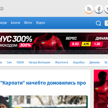
фери
Блоги
Фото
Відео
ри
Сич
ПАОК
Назар Волошин
Мунгенге
Карабах
Динамо
Вс
а "Карпати" начебто домовились про