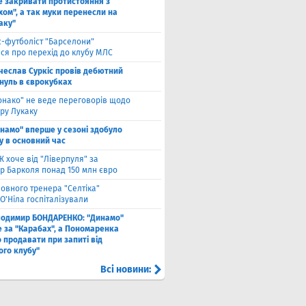
е закривати протистояння з
хом", а так муки перенесли на
аку"
с-футболіст "Барселони"
ся про перехід до клубу МЛС
чеслав Суркіс провів дебютний
 нуль в єврокубках
онако" не веде переговорів щодо
ру Лукаку
намо" вперше у сезоні здобуло
у в основний час
 хоче від "Ліверпуля" за
р Барколя понад 150 млн євро
ловного тренера "Селтіка"
О'Ніла госпіталізували
лодимир БОНДАРЕНКО: "Динамо"
е за "Карабах", а Пономаренка
 продавати при запиті від
ого клубу"
Всі новини: