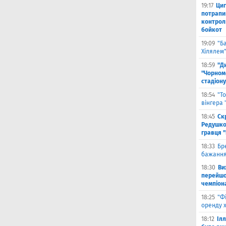
19:17
Циг
потрапи
контрол
бойкот
19:09
"Б
Хілялем
18:59
"Д
"Чорном
стадіону
18:54
"Т
вінгера
18:45
Ск
Редушко
гравця 
18:33
Бр
бажання
18:30
Ви
перейшов
чемпіона
18:25
"Ф
оренду 
18:12
Іл