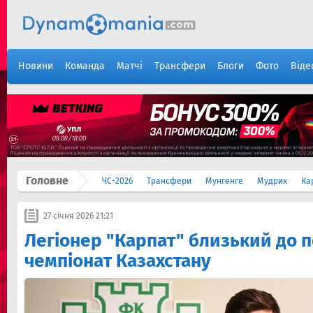
Новини
Команда
Матчі
Трансфери
Блоги
Фото
Віде
Головне
ЧС-2026
Трансфери
Мунгенге
Мудрик
Ка
27 січня 2026 21:21
Легіонер "Карпат" близький до 
чемпіонат Казахстану