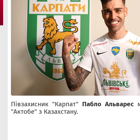
Півзахисник "Карпат"
Пабло Альварес
м
"Актобе" з Казахстану.