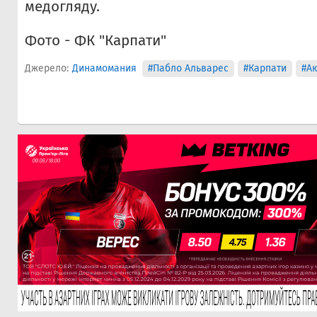
медогляду.
Фото - ФК "Карпати"
Джерело:
Динамомания
#Пабло Альварес
#Карпати
#Ак