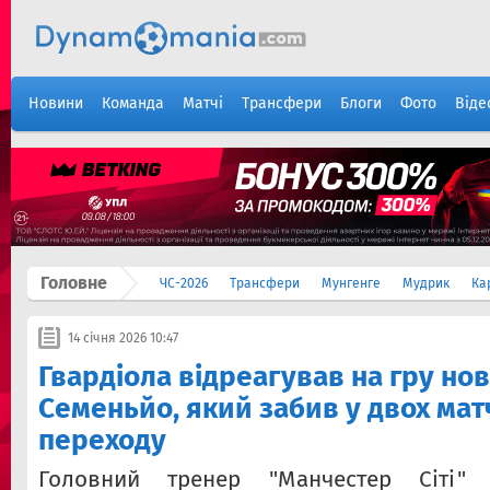
Новини
Команда
Матчі
Трансфери
Блоги
Фото
Віде
Головне
ЧС-2026
Трансфери
Мунгенге
Мудрик
Ка
14 січня 2026 10:47
Гвардіола відреагував на гру но
Семеньйо, який забив у двох мат
переходу
Головний тренер "Манчестер Сіті