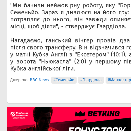
"Ми бачили неймовірну роботу, яку "Бор
Семеньйо. Зараз я дивлюся на його гру:
потрапляє до нього, він завжди опиняє
місці, щоб діяти", - стверджує Гвардіола.
Нагадаємо, ганський вінгер провів два 
після свого трансферу. Він відзначився 
у матчі Кубка Англії з "Ексетером" (10:1),
у ворота "Ньюкасла" (2:0) у першому пі
Кубка англійської ліги.
Джерело:
BBC News
#Семеньйо
#Гвардіола
#Манчестер 