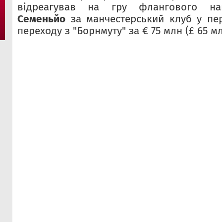
відреагував на гру флангового н
Семеньйо
за манчестерський клуб у пе
переходу з "Борнмуту" за € 75 млн (£ 65 мл