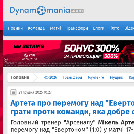
Новини
Команда
Матчі
Трансфери
Блоги
Фото
Віде
Головне
ЧС-2026
Трансфери
Мунгенге
Мудрик
Ка
21 грудня 2025 10:27
Артета про перемогу над "Еверт
грати проти команди, яка добре 
Головний тренер "Арсеналу"
Мікель Арт
перемогу над "Евертоном" (1:0) у матчі 17-