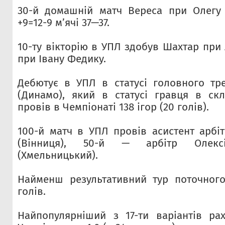
30-й домашній матч Вереса при Олегу
+9=12-9 м’ячі 37—37.
10-ту вікторію в УПЛ здобув Шахтар при 
при Івану Федику.
Дебютує в УПЛ в статусі головного тр
(Динамо), який в статусі гравця в скл
провів в Чемпіонаті 138 ігор (20 голів).
100-й матч в УПЛ провів асистент арбі
(Вінниця), 50-й — арбітр Олексі
(Хмельницький).
Найменш результативний тур поточного
голів.
Найпопулярніший з 17-ти варіантів ра