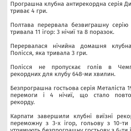
Програшна клубна антирекордна серія Ди
триває 4 гри.
Полтава перервала безвиграшну серію 
тривала 11 ігор: 3 нічиї та 8 поразок.
Перервалася нічийна домашня клубна
Полісся, яка тривала 3 гри.
Полісся не пропускає голів в Чемп
рекордних для клубу 648-ми хвилин.
Безпрограшна гостьова серія Металіста 19
перемоги і 4 нічиї, що стало повто
рекорду.
Карпати завершили клубні виїзні реко
переможну з 3-х ігор, гольову з 10-ти 
утримують безпрограшну гостьову з 6-ти і