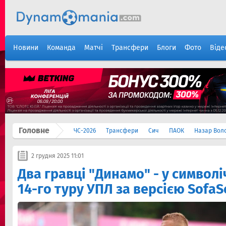
Новини
Команда
Матчі
Трансфери
Блоги
Фото
Віде
Головне
ЧС-2026
Трансфери
Сич
ПАОК
Назар Вол
2 грудня 2025 11:01
Два гравці "Динамо" - у символі
14-го туру УПЛ за версією SofaS