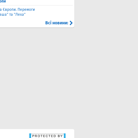
ропи
га Європи. Перемоги
аша" та "Леха"
Всі новини: