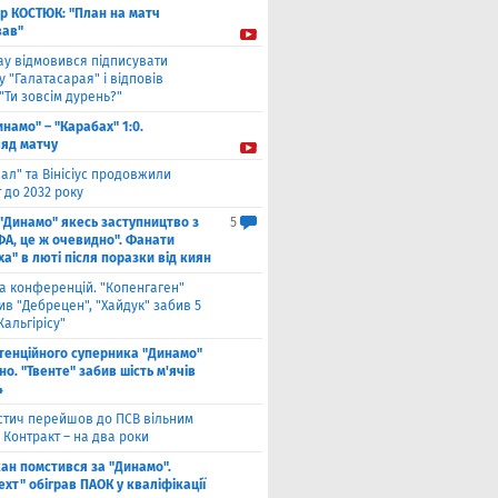
ор КОСТЮК: "План на матч
ав"
ау відмовився підписувати
 "Галатасарая" і відповів
"Ти зовсім дурень?"
инамо" – "Карабах" 1:0.
ляд матчу
ал" та Вінісіус продовжили
 до 2032 року
 "Динамо" якесь заступництво з
5
ФА, це ж очевидно". Фанати
а" в люті після поразки від киян
га конференцій. "Копенгаген"
в "Дебрецен", "Хайдук" забив 5
Жальгірісу"
тенційного суперника "Динамо"
о. "Твенте" забив шість м'ячів
4
стич перейшов до ПСВ вільним
 Контракт – на два роки
кан помстився за "Динамо".
хт" обіграв ПАОК у кваліфікації