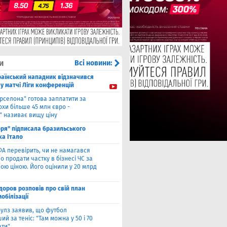
и
Всі новини:
раїнський нападник відзначився
у матчі Ліги конференцій
рселона" готова заплатити за
охи більше 45 млн євро -
" називає вищу ціну
оря" підписала бразильського
ка Італо
А перевірить, чи не намагався
о продати частку в бізнесі ЧС за
ою ціною. Його оцінили у 20 млрд
оров розповів про свій план
мобілізації
улз заявив, що футбол
ий за теніс: "Там можна у 50 і 70
ати"