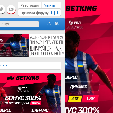
Реєстрація
Увійти
Правила форуму
UA
RU
і теги