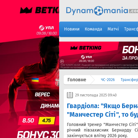
Новини
Команда
Матчі
Транс
Головне
ЧС-2026
Трансфе
29 листопада 2025 09:40
Гвардіола: "Якщо Берн
"Манчестер Сіті", то б
Головний тренер "Манчестер Сіті
річний півзахисник Бернарду С
закінчується влітку 2026 року.