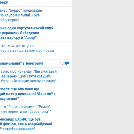
 Баку
енер "Бордо" продовжив
 із клубом у липні. І був
ий у серпні
інив один португальський клуб
й: українець Лебеденко
ть кар'єру в "Ароці"
оттенхем" досяг усної
ності з ван де Веном про новий
т
инамоманія" в Телеграмі!
10
чаріто про Роналду: "Він змагався
а вечерею. Щоб стати кращим,
о бути найкращим кожну секунду"
сперт: "Це був поки що
ий матч у виконанні "Динамо" в
ому сезоні"
ент: "Родрі повідомив "Реалу"
ення перейти до "Барселони""
ександр БАБИЧ: "Це був
й футбол, але в Азербайджані
" потрібен режисер"