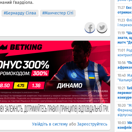
онаний Гвардіола.
11:27
Екс
отримає 
#Бернарду Сілва
#Манчестер Сіті
11:23
Флі
і переко
11:19
"Ша
знати, щ
матч "Д
11:01
Род
контракт
10:56
"П
африкан
10:40
Ма
"Кальяр
10:21
Та
перемог
конкуре
10:20
"М
Фернанд
відпуска
10:03
УА
Увійдіть в систему
або
Зареєструйтесь
конфлік