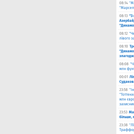
08:14
"М
"Марселя
08:13
"З
Азербай
"Динамо
08:12
"Ч
лівого з
08:10
Тр
"Динамо
злагодж
08:08
"Ч
млн фун
00:01
Лі
Судаков
23:58
"І
"Тоттен
млн євро
захисни
23:53
Ма
більше, 
23:38
"Л
Траффор