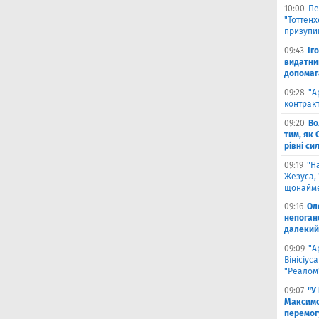
10:00
Пе
"Тоттен
призупи
09:43
Іг
видатни
допомага
09:28
"А
контрак
09:20
Во
тим, як 
рівні си
09:19
"Н
Жезуса,
щонайме
09:16
Ол
непоган
далекий
09:09
"А
Вінісіус
"Реалом
09:07
"У
Максимо
перемог