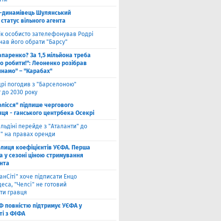
-динамівець Шулянський
статус вільного агента
к особисто зателефонував Родрі
нав його обрати "Барсу"
паренко? За 1,5 мільйона треба
о робити!": Леоненко розібрав
инамо" – "Карабах"
рі погодив з "Барселоною"
 до 2030 року
олісся" підпише чергового
ця - ганського центрбека Осекрі
льдіні перейде з "Аталанти" до
і" на правах оренди
блиця коефіцієнтів УЄФА. Перша
а у сезоні ціною стримування
нта
анСіті" хоче підписати Енцо
еса, "Челсі" не готовий
ти гравця
Ф повністю підтримує УЄФА у
ті з ФІФА