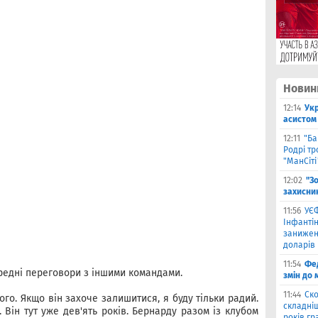
Новин
12:14
Ук
асистом 
12:11
"Ба
Родрі тр
"МанСіті
12:02
"З
захисни
11:56
УЄФ
Інфантін
занижен
доларів
11:54
Фед
редні переговори з іншими командами.
змін до 
11:44
Ско
о. Якщо він захоче залишитися, я буду тільки радий.
складніш
Він тут уже дев'ять років. Бернарду разом із клубом
років гр