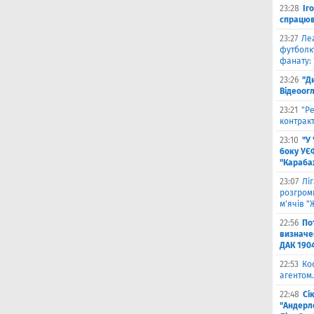
23:28
Іг
спрацюв
23:27
Ле
футболку
фанату: 
23:26
"Д
Відеоог
23:21
"Ре
контракт
23:10
"У
боку УЄ
"Карабах
23:07
Лі
розгроми
м'ячів "
22:56
По
визначен
ДАК 190
22:53
Ко
агентом.
22:48
Сі
"Андерле