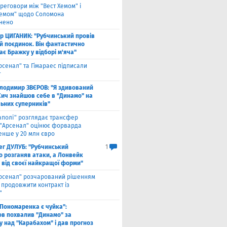
реговори між "Вест Хемом" і
хемом" щодо Соломона
нено
ор ЦИГАНИК: "Рубчинський провів
й поєдинок. Він фантастично
є Бражку у відборі м'яча"
рсенал" та Гімараес підписали
т
лодимир ЗВЄРОВ: "Я здивований
Сич знайшов себе в "Динамо" на
льних суперників"
аполі" розглядає трансфер
 "Арсенал" оцінює форварда
нше у 20 млн євро
ег ДУЛУБ: "Рубчинський
1
о розганяв атаки, а Лонвейк
 від своєї найкращої форми"
рсенал" розчарований рішенням
а продовжити контракт із
"
 Пономаренка є чуйка":
в похвалив "Динамо" за
у над "Карабахом" і дав прогноз