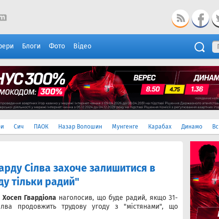
фери
Блоги
Фото
Відео
ри
Сич
ПАОК
Назар Волошин
Мунгенге
Карабах
Динамо
Вс
арду Сілва захоче залишитися в
уду тільки радий"
"
Хосеп Гвардіола
наголосив, що буде радий, якщо 31-
ілва продовжить трудову угоду з "містянами", що