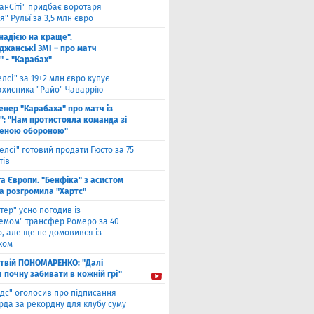
анСіті" придбає воротаря
" Рульї за 3,5 млн євро
 надією на краще".
джанські ЗМІ – про матч
" - "Карабах"
елсі" за 19+2 млн євро купує
ахисника "Райо" Чаваррію
енер "Карабаха" про матч із
": "Нам протистояла команда зі
еною обороною"
елсі" готовий продати Гюсто за 75
тів
га Європи. "Бенфіка" з асистом
а розгромила "Хартс"
нтер" усно погодив із
хемом" трансфер Ромеро за 40
, але ще не домовився із
ком
твiй ПОНОМАРЕНКО: "Далі
я почну забивати в кожній грі"
ідс" оголосив про підписання
да за рекордну для клубу суму