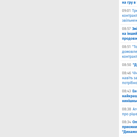
на гру в
09:01
Тр
контракт
звільнен
08:57
Зм
на інши
продовжи
08:51
"Т
домовле
контрак
08:50
"Д
08:46
Чi
навіть з
потрібн
08:43
Ек
найкращ
нинішнь
08:38
Аг
про ріш
08:34
Ол
приємни
"Динамо