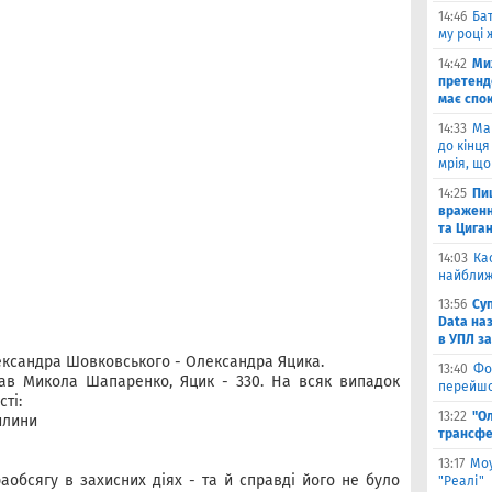
14:46
Бат
му році 
14:42
Ми
претенд
має спо
14:33
Ма
до кінця
мрія, що
14:25
Пи
враженн
та Цига
14:03
Ка
найближ
13:56
Су
Data на
в УПЛ з
ксандра Шовковського - Олександра Яцика.
13:40
Фо
рав Микола Шапаренко, Яцик - 330. На всяк випадок
перейшо
ті:
13:22
"О
вилини
трансфе
13:17
Моу
аобсягу в захисних діях - та й справді його не було
"Реалі"