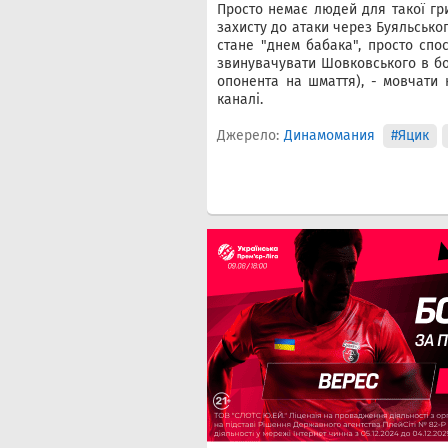
Просто немає людей для такої гри
захисту до атаки через Буяльськог
стане "днем бабака", просто спо
звинувачувати Шовковського в бо
опонента на шмаття), - мовчати 
каналі.
Джерело:
Динамомания
#Яцик