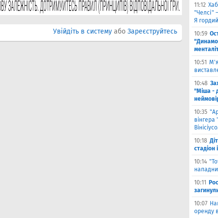
11:12
Хаб
"Челсі" 
Я горди
Увійдіть в систему
або
Зареєструйтесь
10:59
Ос
"Динамо
менталі
10:51
М'
виставле
10:48
За
"Міша - 
неймові
10:35
"А
вінгера 
Вінісіус
10:18
Ді
стадіон 
10:14
"Т
нападник
10:11
Рос
загинул
10:07
На
оренду в