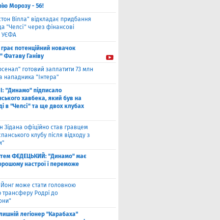
ію Морозу - 56!
стон Вілла" відкладає придбання
а "Челсі" через фінансові
 УЄФА
 грає потенційний новачок
" Фатаву Ганіву
рсенал" готовий заплатити 73 млн
а нападника "Інтера"
І: "Динамо" підписало
ського хавбека, який був на
і в "Челсі" та ще двох клубах
н Зідана офіційно став гравцем
спанського клубу після відходу з
и"
тем ФЕДЕЦЬКИЙ: "Динамо" має
хорошому настрої і переможе
 Йонг може стати головною
 трансферу Родрі до
они"
лишній легіонер "Карабаха"