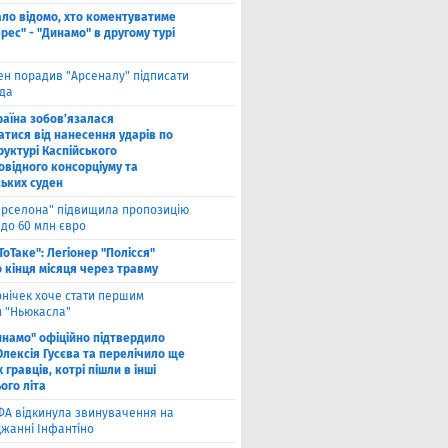
ало відомо, хто коментуватиме
рес" - "Динамо" в другому турі
ен порадив "Арсеналу" підписати
да
раїна зобов’язалася
атися від нанесення ударів по
руктурі Каспійського
овідного консорціуму та
ських суден
арселона" підвищила пропозицію
 до 60 млн євро
ТоТаке": Легіонер "Полісся"
 кінця місяця через травму
рнічек хоче стати першим
 "Ньюкасла"
инамо" офіційно підтвердило
Олексія Гусєва та перелічило ще
 гравців, котрі пішли в інші
ого літа
ФА відкинула звинувачення на
Джанні Інфантіно