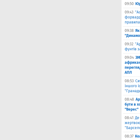
09:50
Юр
09:43
"А
форвард
правила
09:38
Як
"Динамо
09:32
"А
фунтів з
09:04
ЗМ
африкан
перегляд
АПЛ
08:53
Си
іншого і
"Гранад
08:48
Ар
бути в 
"Верес"
08:41
Де
жертвою
"Барсел
08:37
Ко