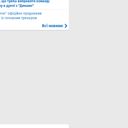
, що треба виправити команді
ху в дуелі з "Динамо"
енн" офіційно продовжив
т із головним тренером
Всі новини: