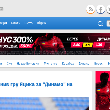
фери
Блоги
Фото
Відео
ри
Сич
Назар Волошин
Мунгенге
Карабах
Динамо
Верес
В
нив гру Яцика за "Динамо" на