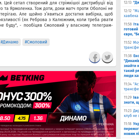
. Цей сетап створений для стрімкішої дистрибуції від
12:13
"Ди
о та Ярмоленка. Тож доти, доки матч проти Оболоні не
12:12
"Ма
стерігаю. Але щойно зʼявиться достатня вибірка, щоб
хавбека 
язливості (як Реброва з Калюжним, коли треба рвати
11:58
Іт
не буду", - пообіцяв Смоловий у власному телеграм-
готовий 
євро, "Б
#Динамо
#Смоловий
11:52
Моу
трансфе
11:38
Екс
"Динамів
знайти н
такий р
люди ха
11:34
"Ас
трансфе
11:29
Іва
знати, 
11:23
Дир
клуб не 
11:18
Укр
перемог
новим л