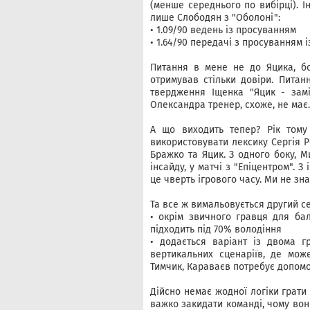
(менше середнього по вибірці). І
лише Слободян з "Оболоні":
• 1.09/90 ведень із просуванням
• 1.64/90 передачі з просуванням і
Питання в мене не до Яцика, бо
отримував стільки довіри. Питан
твердження Іщенка "Яцик - зам
Олександра тренер, схоже, не має.
А що виходить тепер? Рік тому
використовувати лексику Сергія Р
Бражко та Яцик. З одного боку, М
інсайду, у матчі з "Епіцентром". З
це чверть ігрового часу. Ми не зна
Та все ж вимальовується другий се
• окрім звичного гравця для ба
підходить під 70% володіння
• додається варіант із двома 
вертикальних сценаріїв, де мо
Тимчик, Караваєв потребує допомо
Дійсно немає жодної логіки грати 
важко закидати команді, чому вон