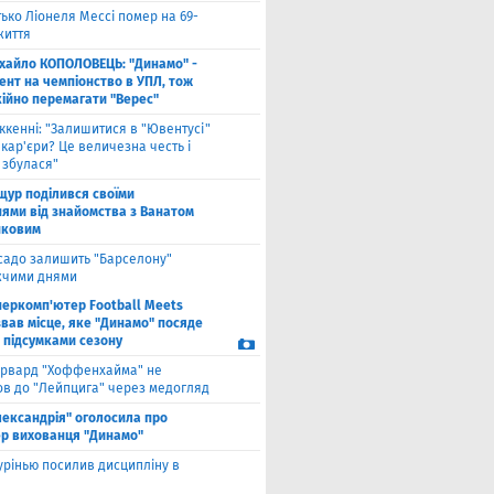
ько Ліонеля Мессі помер на 69-
життя
хайло КОПОЛОВЕЦЬ: "Динамо" -
ент на чемпіонство в УПЛ, тож
кійно перемагати "Верес"
ккенні: "Залишитися в "Ювентусі"
 кар'єри? Це величезна честь і
 збулася"
щур поділився своїми
ями від знайомства з Ванатом
нковим
садо залишить "Барселону"
чими днями
перкомп'ютер Football Meets
звав місце, яке "Динамо" посяде
а підсумками сезону
рвард "Хоффенхайма" не
в до "Лейпцига" через медогляд
лександрія" оголосила про
р вихованця "Динамо"
рінью посилив дисципліну в