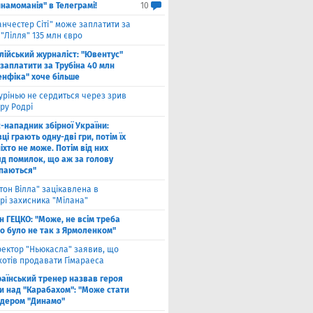
намоманія" в Телеграмі!
10
нчестер Сіті" може заплатити за
"Лілля" 135 млн євро
алійський журналіст: "Ювентус"
заплатити за Трубіна 40 млн
енфіка" хоче більше
рінью не сердиться через зрив
ру Родрі
-нападник збірної України:
ці грають одну-дві гри, потім їх
іхто не може. Потім від них
яд помилок, що аж за голову
паються"
тон Вілла" зацікавлена в
рі захисника "Мілана"
н ГЕЦКО: "Може, не всім треба
що було не так з Ярмоленком"
ектор "Ньюкасла" заявив, що
хотів продавати Гімараеса
аїнський тренер назвав героя
и над "Карабахом": "Може стати
ідером "Динамо"