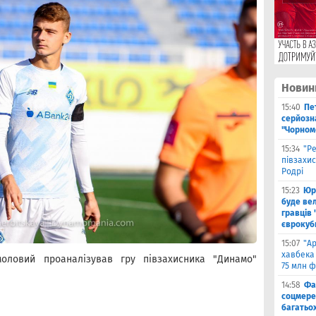
Новин
15:40
Пе
серйозна
"Чорном
15:34
"Р
півзахи
Родрі
15:23
Юрі
буде вел
гравців 
єврокуб
15:07
"А
хавбека 
оловий проаналізував гру півзахисника "Динамо"
75 млн ф
14:58
Фа
соцмере
багатьох