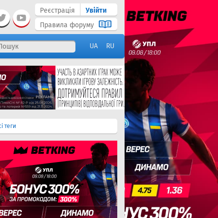
Реєстрація
Увійти
Правила форуму
UA
RU
сі теги