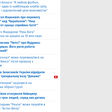
і Алонсо: "Я люблю футбол,
— один із найбільших клубів світу.
й і задоволений цією можливістю"
тап Маркевич про перемогу
" над "Карабахом": "Наш
тет краще сприймає батіг"
яч Марадони "Рука Бога"
но на аукціон за 10 млн євро
хисник "Челсі" про Мудрика:
дивак. Його ритм роботи
рний"
рсенал" може перемкнутися на
"Аякса" після провалу з
ом
ти Захисників України відвідали
і тренувальну базу "Динамо"
оттенхем" націлився на
а збірної Грузії
іяни атакували Київщину:
и троє людей, серед них дитина
падник "Реала" може перейти в
 "Астон Віллу"