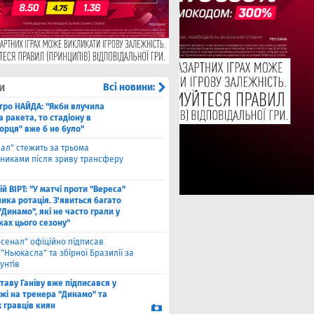
и
Всі новини:
тро НАЙДА: "Якби влучила
 ракета, то стадіону в
орця" вже б не було"
еал" стежить за трьома
сниками після зриву трансферу
й ВІРТ: "У матчі проти "Вереса"
ика ротація. З'явиться багато
"Динамо", які не часто грали у
ках цього сезону"
рсенал" офіційно підписав
"Ньюкасла" та збірної Бразилії за
унтів
таву Ганіву вже підписався у
жі на тренера "Динамо" та
 гравців киян