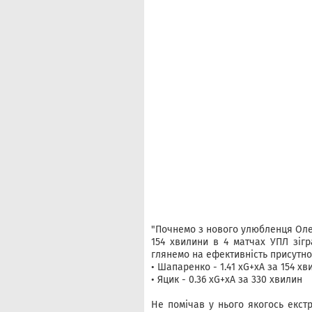
"Почнемо з нового улюбленця Оле
154 хвилини в 4 матчах УПЛ зіг
глянемо на ефективність присутнос
• Шапаренко - 1.41 xG+xA за 154 х
• Яцик - 0.36 xG+xA за 330 хвилин
Не помічав у нього якогось екстр