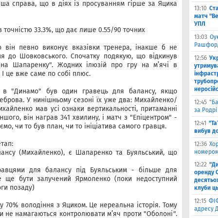
нша справа, що в діях із просуванням гірше за Яцика
13:10
Ст
матч "Ве
УПЛ
з точністю 33.3%, що дає лише 0.55/90 точних
13:03
Оу
Рашфор
 він певно виконує вказівки тренера, інакше б не
ня до Шовковського. Спочатку подякую, що відкинув
12:56
Ук
іна Шапаренку". Жодних ілюзій про гру на мʼячі в
утримув
 І це вже саме по собі плюс.
інфраст
трубопр
неросій
 в "Динамо" був один гравець для балансу, якщо
еброва. У нинішньому сезоні їх уже два: Михайленко/
12:45
"Б
ихайленко мав усі ознаки вертикальності, притаманні
за Родрі
 іншого, він награв 341 хвилину, і матч з "Епіцентром" -
12:41
"Та
ємо, чи то був план, чи то ініціатива самого гравця.
вибув до
тап:
12:36
Хо
лансу (Михайленко), є Шапаренко та Буяльський, що
номером
12:22
"Д
гравцями для балансу під Буяльським - більше для
оренду 
же ще бути залучений Ярмоленко (поки недоступний
десятьох
ги позаду)
клуби ць
12:15
ФІ
у 70% володіння з Яциком. Це нереальна історія. Тому
адресу 
и не намагаються контролювати мʼяч проти "Оболоні".